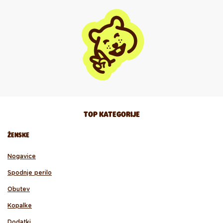
TOP KATEGORIJE
ŽENSKE
Nogavice
Spodnje perilo
Obutev
Kopalke
Dodatki