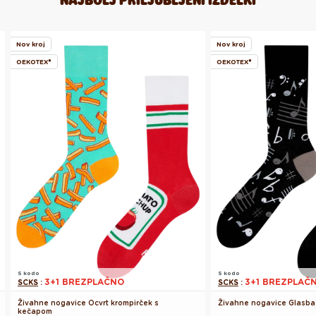
Nov kroj
Nov kroj
OEKOTEX®
OEKOTEX®
S kodo
S kodo
3+1 BREZPLAČNO
3+1 BREZPLAČ
SCKS
:
SCKS
:
Živahne nogavice Ocvrt krompirček s
Živahne nogavice Glasba
kečapom