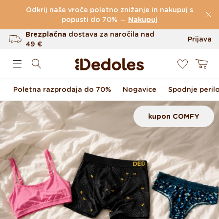
Preskoči na vsebino
Odkrij naše vroče poletno znižanje in nakupuj s
(60.231 Ocen)
popusti do 70% →
Nakupuj
Brezplačna
dostava za naročila nad
Prijava
49 €
0
Do 100 dni za vračilo
Košarica
Izvirni dizajn ustvarjen pri nas
Poletna razprodaja do 70%
Nogavice
Spodnje peril
Hitro odpošiljanje v <48 urah
kupon COMFY