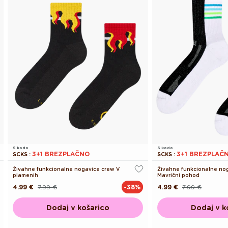
S kodo
S kodo
3+1 BREZPLAČNO
3+1 BREZPLAČ
SCKS
:
SCKS
:
Živahne funkcionalne nogavice crew V
Živahne funkcionalne no
plamenih
Mavrični pohod
4.99 €
7.99 €
4.99 €
7.99 €
-38%
Redna
Akcijska
Redna
Akcijska
cena
cena
cena
cena
Dodaj v košarico
Dodaj v k