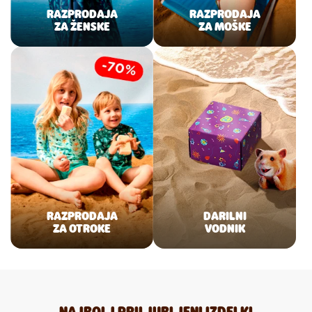
RAZPRODAJA
RAZPRODAJA
ZA ŽENSKE
ZA MOŠKE
RAZPRODAJA
DARILNI
ZA OTROKE
VODNIK
NAJBOLJ PRILJUBLJENI IZDELKI