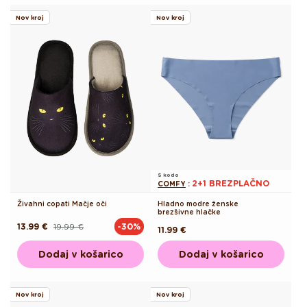
Nov kroj
Nov kroj
S kodo
2+1 BREZPLAČNO
COMFY
:
Živahni copati Mačje oči
Hladno modre ženske
brezšivne hlačke
13.99 €
19.99 €
-30%
Redna
Akcijska
Redna
11.99 €
cena
cena
cena
Dodaj v košarico
Dodaj v košarico
Nov kroj
Nov kroj