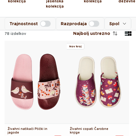
kolekcija
jesenska
kolekcija
deževne
kolekcija
Trajnostnost
Razprodaja
Spol
Najbolj ustrezno
78
izdelkov
Nov kroj
Živahni natikači Ptički in
Živahni copati Čarobne
jagode
knjige