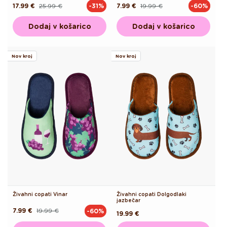
17.99 €
25.99 €
7.99 €
19.99 €
-31%
-60%
Redna
Akcijska
Redna
Akcijska
cena
cena
cena
cena
Dodaj v košarico
Dodaj v košarico
Nov kroj
Nov kroj
Živahni copati Vinar
Živahni copati Dolgodlaki
jazbečar
7.99 €
19.99 €
-60%
Redna
Akcijska
Redna
19.99 €
cena
cena
cena