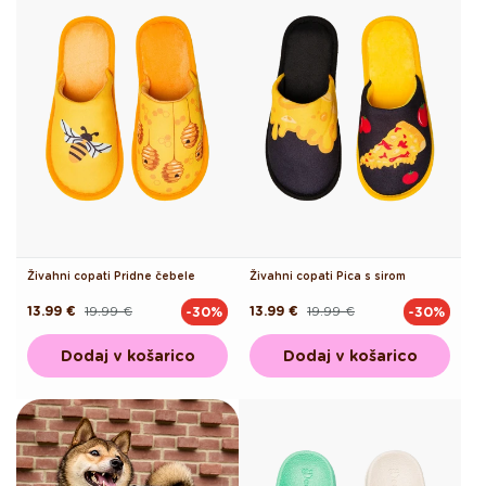
Živahni copati Pridne čebele
Živahni copati Pica s sirom
13.99 €
19.99 €
13.99 €
19.99 €
-30%
-30%
Redna
Akcijska
Redna
Akcijska
cena
cena
cena
cena
Dodaj v košarico
Dodaj v košarico