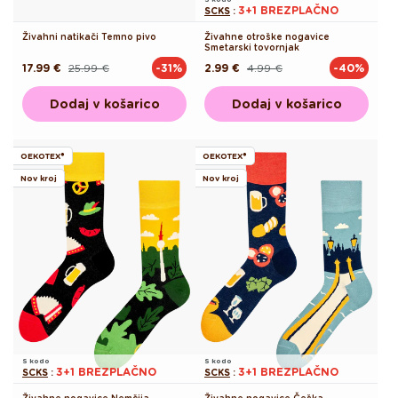
3+1 BREZPLAČNO
SCKS
:
Živahni natikači Temno pivo
Živahne otroške nogavice
Smetarski tovornjak
17.99 €
25.99 €
2.99 €
4.99 €
-31%
-40%
Redna
Akcijska
Redna
Akcijska
cena
cena
cena
cena
Dodaj v košarico
Dodaj v košarico
OEKOTEX®
OEKOTEX®
Nov kroj
Nov kroj
S kodo
S kodo
3+1 BREZPLAČNO
3+1 BREZPLAČNO
SCKS
:
SCKS
:
Živahne nogavice Nemčija
Živahne nogavice Češka