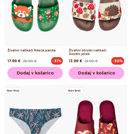
Živahni natikači Rdeča panda
Živahni otroški natikači
Gozdni ježek
17.99 €
25.99 €
13.99 €
19.99 €
-31%
-30%
Redna
Akcijska
Redna
Akcijska
cena
cena
cena
cena
Dodaj v košarico
Dodaj v košarico
Nov kroj
Nov kroj