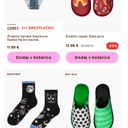
S kodo
2+1 BREZPLAČNO
COMFY
:
Živahne ženske brezšivne
Živahni copati Zlato pivo
hlačke Nočni travnik
13.99 €
19.99 €
-30%
Redna
Akcijska
Redna
11.99 €
cena
cena
cena
Dodaj v košarico
Dodaj v košarico
OEKOTEX®
Nov kroj