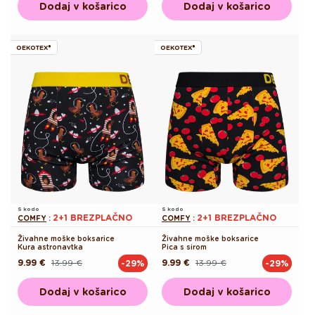
Dodaj v košarico
Dodaj v košarico
OEKOTEX®
OEKOTEX®
S kodo
S kodo
2+1 BREZPLAČNO
2+1 BREZPLAČNO
COMFY
:
COMFY
:
Živahne moške boksarice
Živahne moške boksarice
Kura astronavtka
Pica s sirom
9.99 €
13.99 €
9.99 €
13.99 €
-29%
-29%
Redna
Akcijska
Redna
Akcijska
cena
cena
cena
cena
Dodaj v košarico
Dodaj v košarico