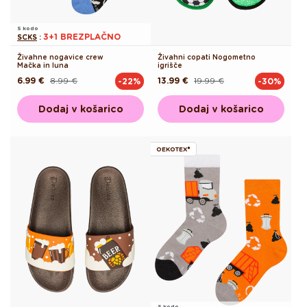
S kodo
3+1 BREZPLAČNO
SCKS
:
Živahne nogavice crew
Živahni copati Nogometno
Mačka in luna
igrišče
6.99 €
8.99 €
13.99 €
19.99 €
-22%
-30%
Redna
Akcijska
Redna
Akcijska
cena
cena
cena
cena
Dodaj v košarico
Dodaj v košarico
OEKOTEX®
S kodo