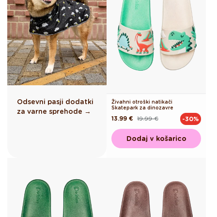
Odsevni pasji dodatki
Živahni otroški natikači
Skatepark za dinozavre
za varne sprehode →
13.99 €
19.99 €
-30%
Redna
Akcijska
cena
cena
Dodaj v košarico