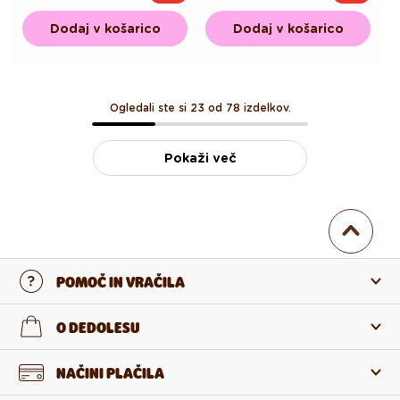
cena
cena
cena
cena
Dodaj v košarico
Dodaj v košarico
Ogledali ste si 23 od 78 izdelkov.
Pokaži več
POMOČ IN VRAČILA
Stopi v stik z nami
O DEDOLESU
Pogosta zastavljena vprašanja
O nas
NAČINI PLAČILA
Vračilo in reklamacija