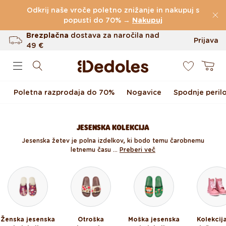
Preskoči na vsebino
Odkrij naše vroče poletno znižanje in nakupuj s
(60.231 Ocen)
popusti do 70% →
Nakupuj
Brezplačna
dostava za naročila nad
Prijava
49 €
0
Do 100 dni za vračilo
Košarica
Izvirni dizajn ustvarjen pri nas
Poletna razprodaja do 70%
Nogavice
Spodnje peril
Hitro odpošiljanje v <48 urah
JESENSKA KOLEKCIJA
Jesenska žetev je polna izdelkov, ki bodo temu čarobnemu
letnemu času ...
Preberi več
Ženska jesenska
Otroška
Moška jesenska
Kolekcij