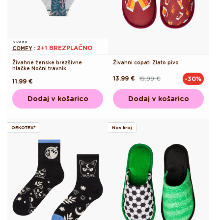
S kodo
2+1 BREZPLAČNO
COMFY
:
Živahne ženske brezšivne
Živahni copati Zlato pivo
hlačke Nočni travnik
13.99 €
19.99 €
-30%
Redna
Akcijska
Redna
11.99 €
cena
cena
cena
Dodaj v košarico
Dodaj v košarico
OEKOTEX®
Nov kroj