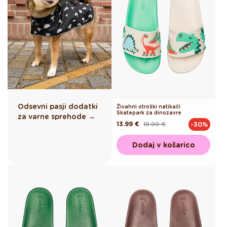
Odsevni pasji dodatki
Živahni otroški natikači
Skatepark za dinozavre
za varne sprehode →
13.99 €
19.99 €
-30%
Redna
Akcijska
cena
cena
Dodaj v košarico