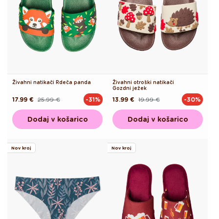
Živahni natikači Rdeča panda
Živahni otroški natikači
Gozdni ježek
17.99 €
25.99 €
13.99 €
19.99 €
-31%
-30%
Redna
Akcijska
Redna
Akcijska
cena
cena
cena
cena
Dodaj v košarico
Dodaj v košarico
Nov kroj
Nov kroj