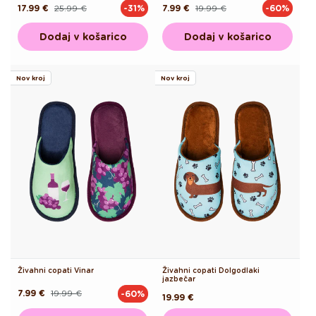
17.99 €
25.99 €
7.99 €
19.99 €
-31%
-60%
Redna
Akcijska
Redna
Akcijska
cena
cena
cena
cena
Dodaj v košarico
Dodaj v košarico
Nov kroj
Nov kroj
Živahni copati Vinar
Živahni copati Dolgodlaki
jazbečar
7.99 €
19.99 €
-60%
Redna
Akcijska
Redna
19.99 €
cena
cena
cena