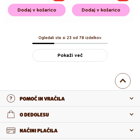
cena
cena
cena
cena
Dodaj v košarico
Dodaj v košarico
Ogledali ste si 23 od 78 izdelkov.
Pokaži več
POMOČ IN VRAČILA
Stopi v stik z nami
O DEDOLESU
Pogosta zastavljena vprašanja
O nas
NAČINI PLAČILA
Vračilo in reklamacija