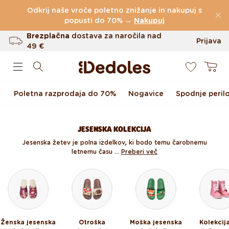
Preskoči na vsebino
Odkrij naše vroče poletno znižanje in nakupuj s
(60.231 Ocen)
popusti do 70% →
Nakupuj
Brezplačna
dostava za naročila nad
Prijava
49 €
0
Do 100 dni za vračilo
Košarica
Izvirni dizajn ustvarjen pri nas
Poletna razprodaja do 70%
Nogavice
Spodnje peril
Hitro odpošiljanje v <48 urah
JESENSKA KOLEKCIJA
Jesenska žetev je polna izdelkov, ki bodo temu čarobnemu
letnemu času ...
Preberi več
Ženska jesenska
Otroška
Moška jesenska
Kolekcij