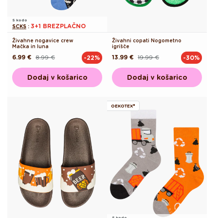
S kodo
3+1 BREZPLAČNO
SCKS
:
Živahne nogavice crew
Živahni copati Nogometno
Mačka in luna
igrišče
6.99 €
8.99 €
13.99 €
19.99 €
-22%
-30%
Redna
Akcijska
Redna
Akcijska
cena
cena
cena
cena
Dodaj v košarico
Dodaj v košarico
OEKOTEX®
S kodo