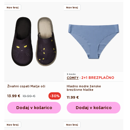
Nov kroj
Nov kroj
S kodo
2+1 BREZPLAČNO
COMFY
:
Živahni copati Mačje oči
Hladno modre ženske
brezšivne hlačke
13.99 €
19.99 €
-30%
Redna
Akcijska
Redna
11.99 €
cena
cena
cena
Dodaj v košarico
Dodaj v košarico
Nov kroj
Nov kroj