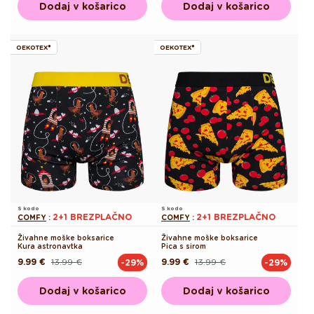
Dodaj v košarico
Dodaj v košarico
OEKOTEX®
OEKOTEX®
S kodo
S kodo
2+1 BREZPLAČNO
2+1 BREZPLAČNO
COMFY
:
COMFY
:
Živahne moške boksarice
Živahne moške boksarice
Kura astronavtka
Pica s sirom
9.99 €
13.99 €
9.99 €
13.99 €
-29%
-29%
Redna
Akcijska
Redna
Akcijska
cena
cena
cena
cena
Dodaj v košarico
Dodaj v košarico