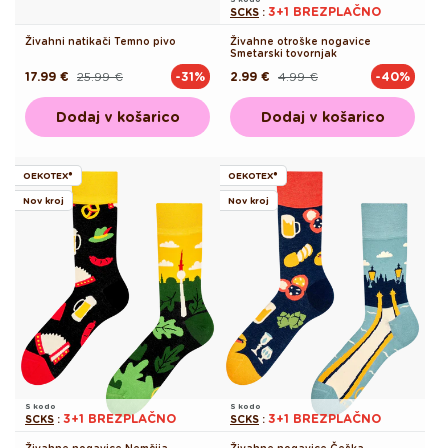
3+1 BREZPLAČNO
SCKS
:
Živahni natikači Temno pivo
Živahne otroške nogavice
Smetarski tovornjak
17.99 €
25.99 €
2.99 €
4.99 €
-31%
-40%
Redna
Akcijska
Redna
Akcijska
cena
cena
cena
cena
Dodaj v košarico
Dodaj v košarico
OEKOTEX®
OEKOTEX®
Nov kroj
Nov kroj
S kodo
S kodo
3+1 BREZPLAČNO
3+1 BREZPLAČNO
SCKS
:
SCKS
:
Živahne nogavice Nemčija
Živahne nogavice Češka