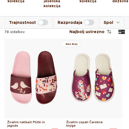
kolekcija
jesenska
kolekcija
deževne
kolekcija
Trajnostnost
Razprodaja
Spol
Najbolj ustrezno
78
izdelkov
Nov kroj
Živahni natikači Ptički in
Živahni copati Čarobne
jagode
knjige