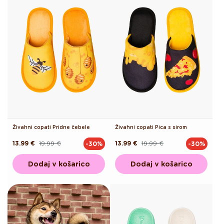
Živahni copati Pridne čebele
Živahni copati Pica s sirom
13.99 €
19.99 €
13.99 €
19.99 €
-30%
-30%
Redna
Akcijska
Redna
Akcijska
cena
cena
cena
cena
Dodaj v košarico
Dodaj v košarico