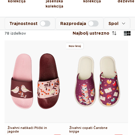
kolekcija
jesenska
kolekcija
deževne
kolekcija
Trajnostnost
Razprodaja
Spol
Najbolj ustrezno
78
izdelkov
Nov kroj
Živahni natikači Ptički in
Živahni copati Čarobne
jagode
knjige