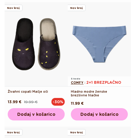
Nov kroj
Nov kroj
S kodo
2+1 BREZPLAČNO
COMFY
:
Živahni copati Mačje oči
Hladno modre ženske
brezšivne hlačke
13.99 €
19.99 €
-30%
Redna
Akcijska
Redna
11.99 €
cena
cena
cena
Dodaj v košarico
Dodaj v košarico
Nov kroj
Nov kroj