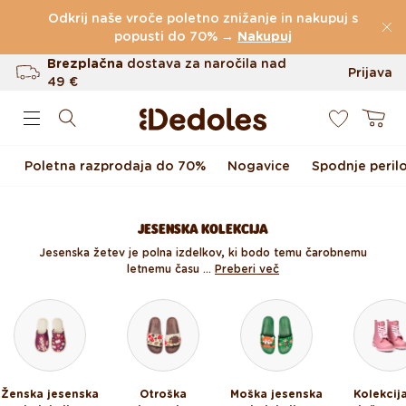
Preskoči na vsebino
Odkrij naše vroče poletno znižanje in nakupuj s
(60.231 Ocen)
popusti do 70% →
Nakupuj
Brezplačna
dostava za naročila nad
Prijava
49 €
0
Do 100 dni za vračilo
Košarica
Izvirni dizajn ustvarjen pri nas
Poletna razprodaja do 70%
Nogavice
Spodnje peril
Hitro odpošiljanje v <48 urah
JESENSKA KOLEKCIJA
Jesenska žetev je polna izdelkov, ki bodo temu čarobnemu
letnemu času ...
Preberi več
Ženska jesenska
Otroška
Moška jesenska
Kolekcij