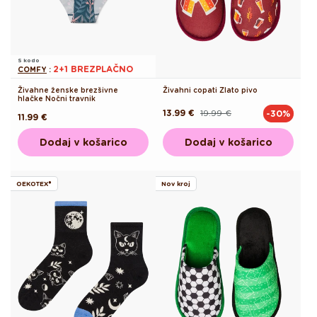
S kodo
2+1 BREZPLAČNO
COMFY
:
Živahne ženske brezšivne
Živahni copati Zlato pivo
hlačke Nočni travnik
13.99 €
19.99 €
-30%
Redna
Akcijska
Redna
11.99 €
cena
cena
cena
Dodaj v košarico
Dodaj v košarico
OEKOTEX®
Nov kroj