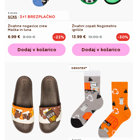
S kodo
3+1 BREZPLAČNO
SCKS
:
Živahne nogavice crew
Živahni copati Nogometno
Mačka in luna
igrišče
6.99 €
8.99 €
13.99 €
19.99 €
-22%
-30%
Redna
Akcijska
Redna
Akcijska
cena
cena
cena
cena
Dodaj v košarico
Dodaj v košarico
OEKOTEX®
S kodo