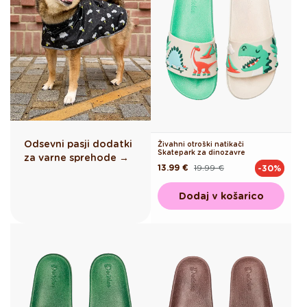
Odsevni pasji dodatki
Živahni otroški natikači
Skatepark za dinozavre
za varne sprehode →
13.99 €
19.99 €
-30%
Redna
Akcijska
cena
cena
Dodaj v košarico