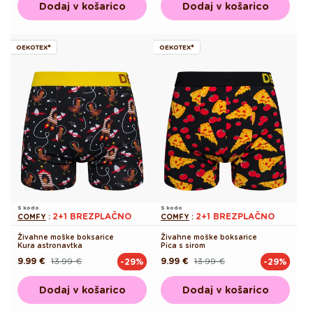
Dodaj v košarico
Dodaj v košarico
OEKOTEX®
OEKOTEX®
S kodo
S kodo
2+1 BREZPLAČNO
2+1 BREZPLAČNO
COMFY
:
COMFY
:
Živahne moške boksarice
Živahne moške boksarice
Kura astronavtka
Pica s sirom
9.99 €
13.99 €
9.99 €
13.99 €
-29%
-29%
Redna
Akcijska
Redna
Akcijska
cena
cena
cena
cena
Dodaj v košarico
Dodaj v košarico