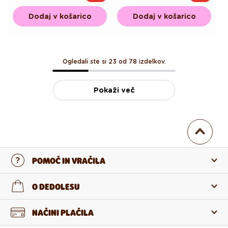
cena
cena
cena
cena
Dodaj v košarico
Dodaj v košarico
Ogledali ste si 23 od 78 izdelkov.
Pokaži več
POMOČ IN VRAČILA
Stopi v stik z nami
O DEDOLESU
Pogosta zastavljena vprašanja
O nas
NAČINI PLAČILA
Vračilo in reklamacija