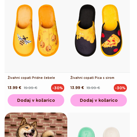
Živahni copati Pridne čebele
Živahni copati Pica s sirom
13.99 €
19.99 €
13.99 €
19.99 €
-30%
-30%
Redna
Akcijska
Redna
Akcijska
cena
cena
cena
cena
Dodaj v košarico
Dodaj v košarico