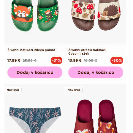
Živahni natikači Rdeča panda
Živahni otroški natikači
Gozdni ježek
17.99 €
25.99 €
13.99 €
19.99 €
-31%
-30%
Redna
Akcijska
Redna
Akcijska
cena
cena
cena
cena
Dodaj v košarico
Dodaj v košarico
Nov kroj
Nov kroj