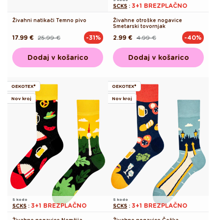
3+1 BREZPLAČNO
SCKS
:
Živahni natikači Temno pivo
Živahne otroške nogavice
Smetarski tovornjak
17.99 €
25.99 €
2.99 €
4.99 €
-31%
-40%
Redna
Akcijska
Redna
Akcijska
cena
cena
cena
cena
Dodaj v košarico
Dodaj v košarico
OEKOTEX®
OEKOTEX®
Nov kroj
Nov kroj
S kodo
S kodo
3+1 BREZPLAČNO
3+1 BREZPLAČNO
SCKS
:
SCKS
:
Živahne nogavice Nemčija
Živahne nogavice Češka