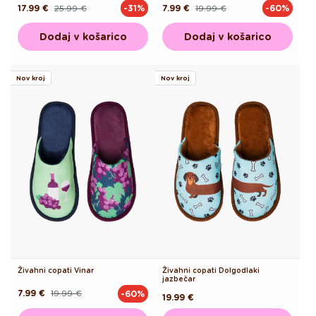
17.99 €
25.99 €
7.99 €
19.99 €
-31%
-60%
Redna
Akcijska
Redna
Akcijska
cena
cena
cena
cena
Dodaj v košarico
Dodaj v košarico
Nov kroj
Nov kroj
Živahni copati Vinar
Živahni copati Dolgodlaki
jazbečar
7.99 €
19.99 €
-60%
Redna
Akcijska
Redna
19.99 €
cena
cena
cena