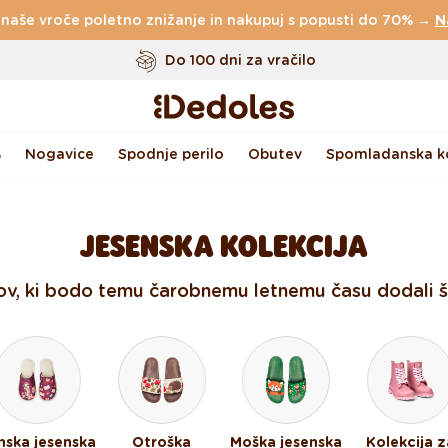
 naše vroče poletno znižanje in nakupuj s popusti do 70% →
Do 100 dni za vračilo
N
Izvirni dizajn ustvarjen pri nas
Hitro odpošiljanje v <48 urah
%
Nogavice
Spodnje perilo
Obutev
Spomladanska ko
JESENSKA KOLEKCIJA
ov, ki bodo temu čarobnemu letnemu času dodali še
nska jesenska
Otroška
Moška jesenska
Kolekcija z