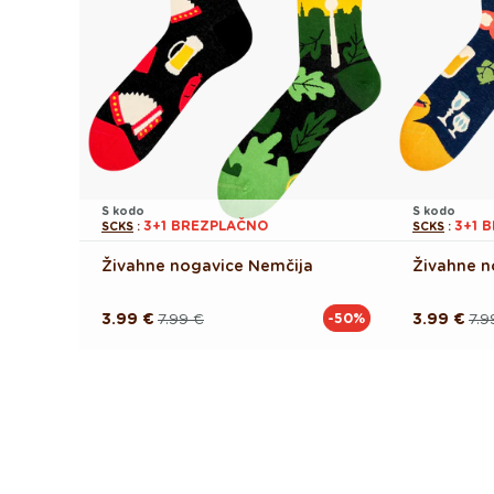
S kodo
S kodo
3+1 BREZPLAČNO
3+1 
SCKS
:
SCKS
:
Živahne nogavice Nemčija
Živahne n
3.99 €
7.99 €
3.99 €
7.9
-50%
Redna
Akcijska
Redna
Akcijska
cena
cena
cena
cena