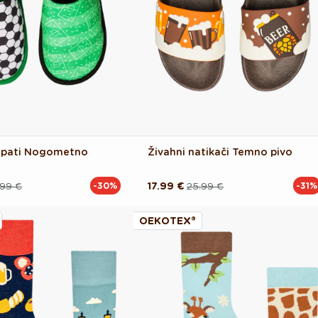
copati Nogometno
Živahni natikači Temno pivo
.99 €
17.99 €
25.99 €
-30%
-31%
Redna
Akcijska
cena
cena
OEKOTEX®