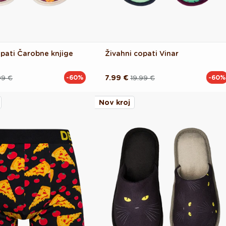
opati Čarobne knjige
Živahni copati Vinar
99 €
7.99 €
19.99 €
-60%
-60%
Redna
Akcijska
cena
cena
Nov kroj