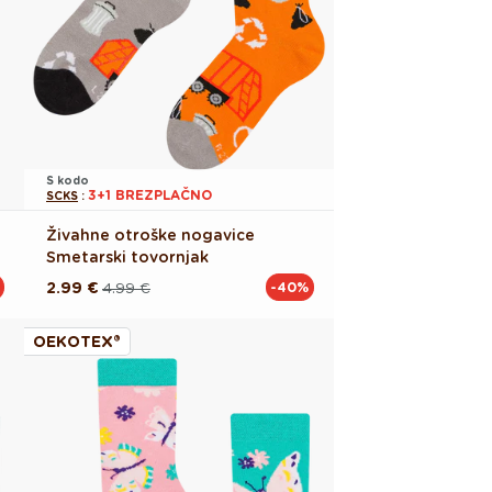
S kodo
3+1 BREZPLAČNO
SCKS
:
Živahne otroške nogavice
Smetarski tovornjak
2.99 €
4.99 €
-40%
Redna
Akcijska
cena
cena
OEKOTEX®