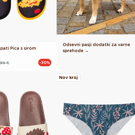
Odsevni pasji dodatki za varne
pati Pica s sirom
sprehode →
.99 €
-30%
Nov kroj