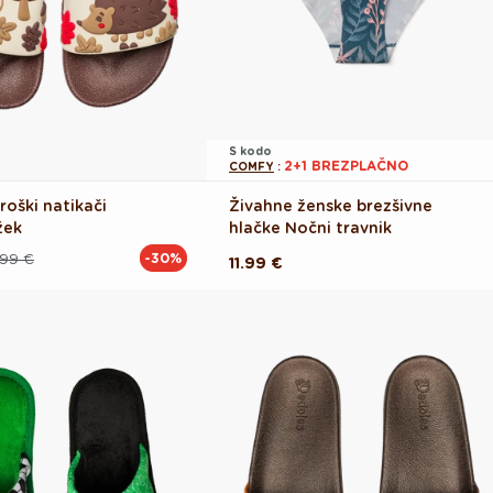
S kodo
2+1 BREZPLAČNO
COMFY
:
roški natikači
Živahne ženske brezšivne
žek
hlačke Nočni travnik
.99 €
-30%
Redna
11.99 €
cena