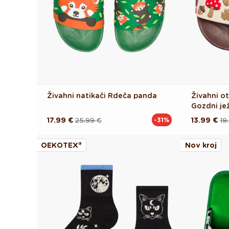
Živahni natikači Rdeča panda
Živahni ot
Gozdni je
17.99 €
25.99 €
13.99 €
19
-31%
Redna
Akcijska
Redna
Akcijska
cena
cena
cena
cena
OEKOTEX®
Nov kroj