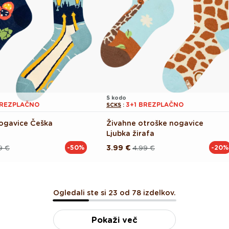
S kodo
BREZPLAČNO
3+1 BREZPLAČNO
SCKS
:
ogavice Češka
Živahne otroške nogavice
Ljubka žirafa
9 €
3.99 €
4.99 €
-50%
-20%
Redna
Akcijska
cena
cena
Ogledali ste si 23 od 78 izdelkov.
Pokaži več