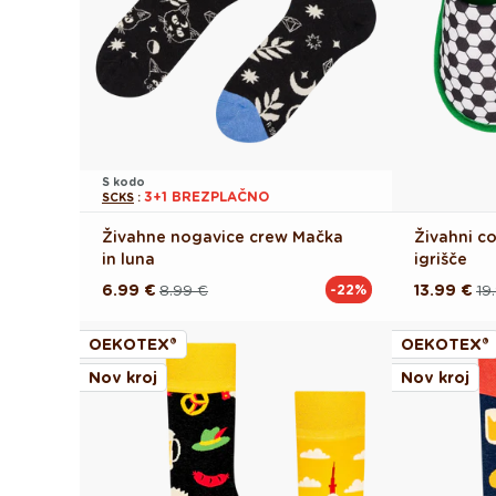
S kodo
3+1 BREZPLAČNO
SCKS
:
Živahne nogavice crew Mačka
Živahni 
in luna
igrišče
6.99 €
8.99 €
13.99 €
19
-22%
Redna
Akcijska
Redna
Akcijska
cena
cena
cena
cena
OEKOTEX®
OEKOTEX®
Nov kroj
Nov kroj