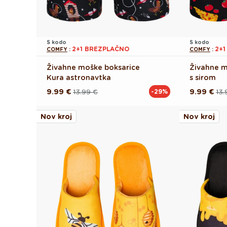
S kodo
S kodo
2+1 BREZPLAČNO
2+
COMFY
:
COMFY
:
Živahne moške boksarice
Živahne m
Kura astronavtka
s sirom
9.99 €
13.99 €
9.99 €
13.
-29%
Redna
Akcijska
Redna
Akcijska
cena
cena
cena
cena
Nov kroj
Nov kroj