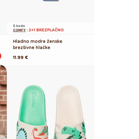
S kodo
2+1 BREZPLAČNO
COMFY
:
Hladno modre ženske
brezšivne hlačke
Redna
11.99 €
cena