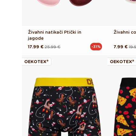
Živahni natikači Ptički in
Živahni c
jagode
17.99 €
25.99 €
7.99 €
19.
-31%
Redna
Akcijska
Redna
Akcijska
cena
cena
cena
cena
OEKOTEX®
OEKOTEX®