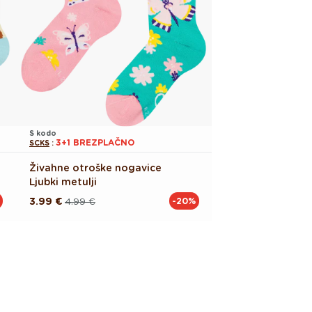
S kodo
3+1 BREZPLAČNO
SCKS
:
Živahne otroške nogavice
Ljubki metulji
3.99 €
4.99 €
-20%
Redna
Akcijska
cena
cena