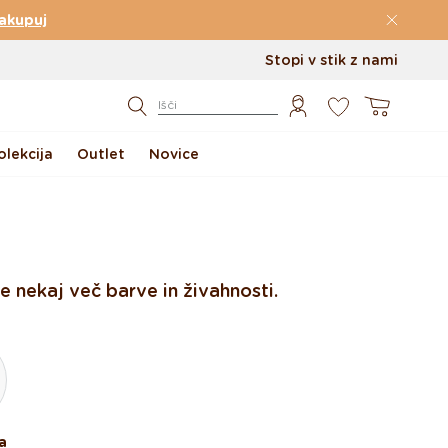
akupuj
Stopi v stik z nami
0
Košarica
Išči
lekcija
Outlet
Novice
 nekaj več barve in živahnosti.
a