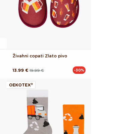
Živahni copati Zlato pivo
13.99 €
19.99 €
-30%
Redna
Akcijska
cena
cena
OEKOTEX®