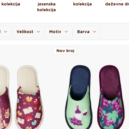
kolekcija
jesenska
kolekcija
deževne dn
kolekcija
l
Velikost
Motiv
Barva
Nov kroj