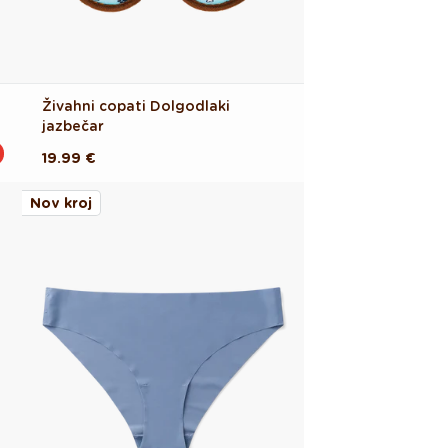
Živahni copati Dolgodlaki
jazbečar
Redna
19.99 €
cena
Nov kroj