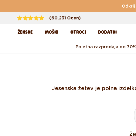
Preskoči na vsebino
Odkrij
(60.231 Ocen)
ŽENSKE
MOŠKI
OTROCI
DODATKI
Poletna razprodaja do 70
Jesenska žetev je polna izdelk
Že