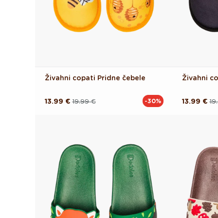
Živahni copati Pridne čebele
Živahni co
13.99 €
19.99 €
13.99 €
19
-30%
Redna
Akcijska
Redna
Akcijska
cena
cena
cena
cena