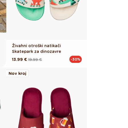
Živahni otroški natikači
Skatepark za dinozavre
13.99 €
19.99 €
-30%
Redna
Akcijska
cena
cena
Nov kroj