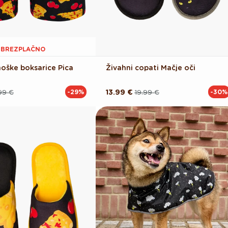
1 BREZPLAČNO
oške boksarice Pica
Živahni copati Mačje oči
99 €
13.99 €
19.99 €
-29%
-30%
Redna
Akcijska
cena
cena