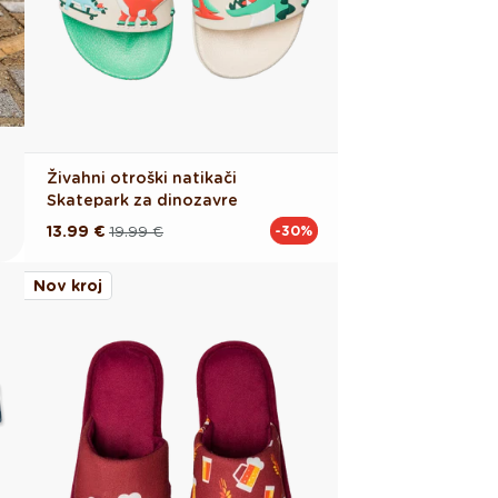
Živahni otroški natikači
Skatepark za dinozavre
13.99 €
19.99 €
-30%
Redna
Akcijska
cena
cena
Nov kroj