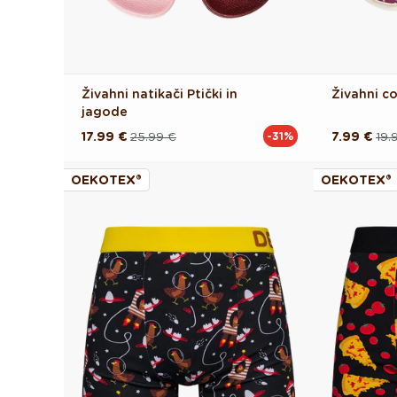
Živahni natikači Ptički in
Živahni c
jagode
17.99 €
25.99 €
7.99 €
19.
-31%
Redna
Akcijska
Redna
Akcijska
cena
cena
cena
cena
OEKOTEX®
OEKOTEX®