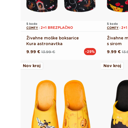
S kodo
S kodo
2+1 BREZPLAČNO
2+
COMFY
:
COMFY
:
Živahne moške boksarice
Živahne m
Kura astronavtka
s sirom
9.99 €
13.99 €
9.99 €
13.
-29%
Redna
Akcijska
Redna
Akcijska
cena
cena
cena
cena
Nov kroj
Nov kroj