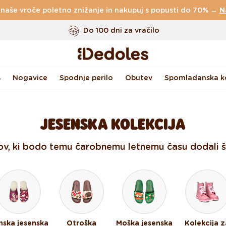
 naše vroče poletno znižanje in nakupuj s popusti do 70% →
Do 100 dni za vračilo
N
Izvirni dizajn ustvarjen pri nas
Hitro odpošiljanje v <48 urah
%
Nogavice
Spodnje perilo
Obutev
Spomladanska ko
JESENSKA KOLEKCIJA
ov, ki bodo temu čarobnemu letnemu času dodali še
nska jesenska
Otroška
Moška jesenska
Kolekcija z