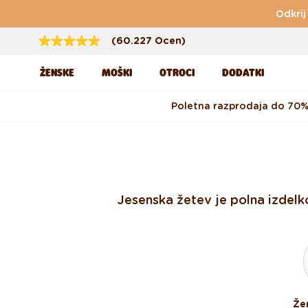
Preskoči na vsebino
Odkrij
(60.227 Ocen)
ŽENSKE
MOŠKI
OTROCI
DODATKI
Poletna razprodaja do 70
Jesenska žetev je polna izdelk
Že