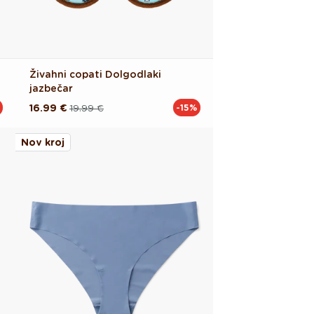
Živahni copati Dolgodlaki
jazbečar
16.99 €
19.99 €
-15%
Redna
Akcijska
cena
cena
Nov kroj