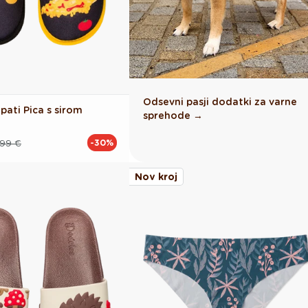
Odsevni pasji dodatki za varne
pati Pica s sirom
sprehode →
.99 €
-30%
Nov kroj