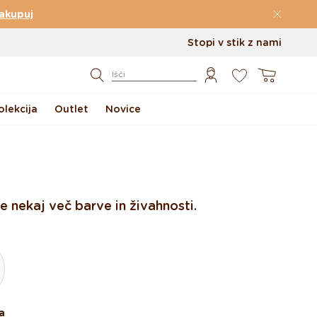
akupuj
Stopi v stik z nami
0
Košarica
Išči
lekcija
Outlet
Novice
 nekaj več barve in živahnosti.
a