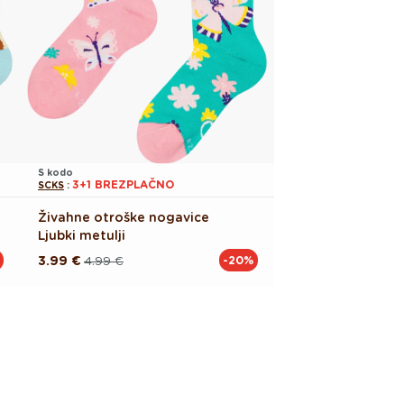
S kodo
3+1 BREZPLAČNO
SCKS
:
Živahne otroške nogavice
Ljubki metulji
3.99 €
4.99 €
-20%
Redna
Akcijska
cena
cena