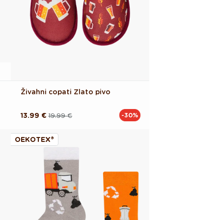
Živahni copati Zlato pivo
13.99 €
19.99 €
-30%
Redna
Akcijska
cena
cena
OEKOTEX®