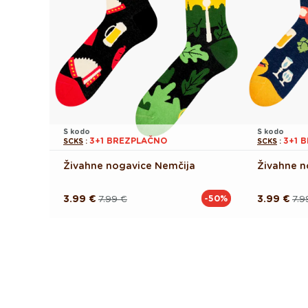
S kodo
S kodo
3+1 BREZPLAČNO
3+1 
SCKS
:
SCKS
:
Živahne nogavice Nemčija
Živahne n
3.99 €
7.99 €
3.99 €
7.9
-50%
Redna
Akcijska
Redna
Akcijska
cena
cena
cena
cena