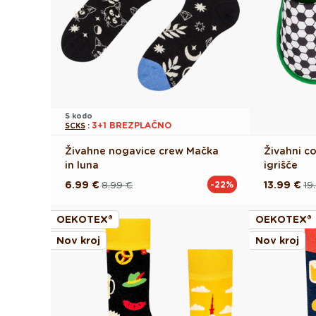
S kodo
3+1 BREZPLAČNO
SCKS
:
Živahne nogavice crew Mačka
Živahni 
in luna
igrišče
6.99 €
8.99 €
13.99 €
19
-22%
Redna
Akcijska
Redna
Akcijska
cena
cena
cena
cena
OEKOTEX®
OEKOTEX®
Nov kroj
Nov kroj