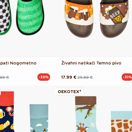
copati Nogometno
Živahni natikači Temno pivo
.99 €
17.99 €
25.99 €
-30%
-31%
Redna
Akcijska
cena
cena
OEKOTEX®