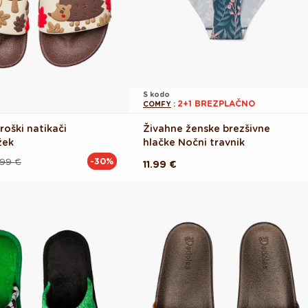
S kodo
2+1 BREZPLAČNO
COMFY
:
roški natikači
Živahne ženske brezšivne
žek
hlačke Nočni travnik
.99 €
-30%
Redna
11.99 €
cena