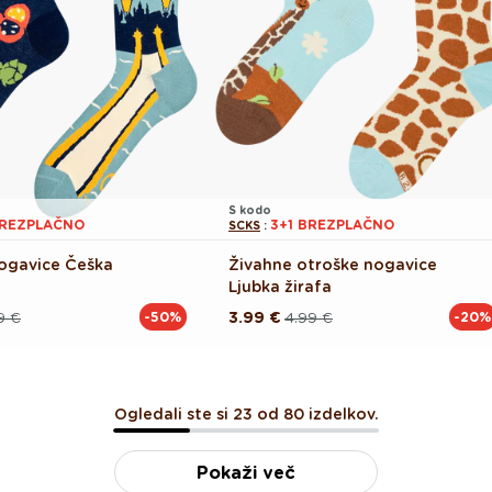
S kodo
BREZPLAČNO
3+1 BREZPLAČNO
SCKS
:
ogavice Češka
Živahne otroške nogavice
Ljubka žirafa
9 €
3.99 €
4.99 €
-50%
-20%
Redna
Akcijska
cena
cena
Ogledali ste si 23 od 80 izdelkov.
Pokaži več