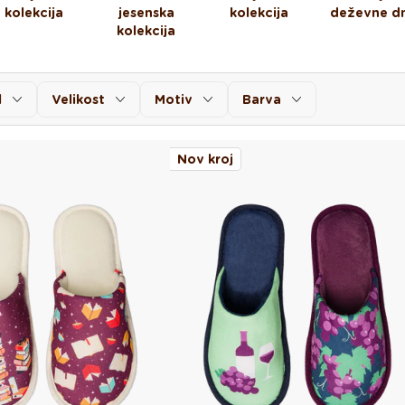
kolekcija
jesenska
kolekcija
deževne dn
kolekcija
l
Velikost
Motiv
Barva
Nov kroj