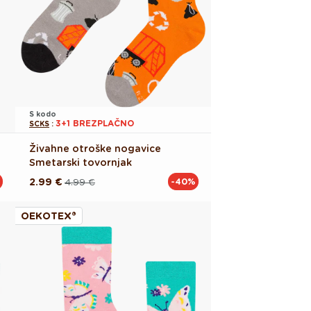
S kodo
3+1 BREZPLAČNO
SCKS
:
Živahne otroške nogavice
Smetarski tovornjak
2.99 €
4.99 €
-40%
Redna
Akcijska
cena
cena
OEKOTEX®