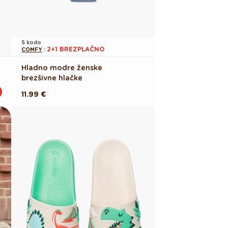
S kodo
2+1 BREZPLAČNO
COMFY
:
Hladno modre ženske
brezšivne hlačke
Redna
11.99 €
cena