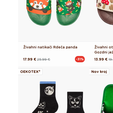
Živahni natikači Rdeča panda
Živahni ot
Gozdni je
17.99 €
25.99 €
13.99 €
19
-31%
Redna
Akcijska
Redna
Akcijska
cena
cena
cena
cena
OEKOTEX®
Nov kroj