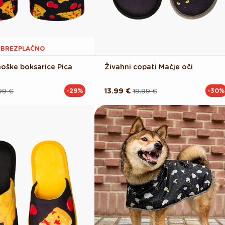
1 BREZPLAČNO
oške boksarice Pica
Živahni copati Mačje oči
99 €
13.99 €
19.99 €
-29%
-30%
Redna
Akcijska
cena
cena