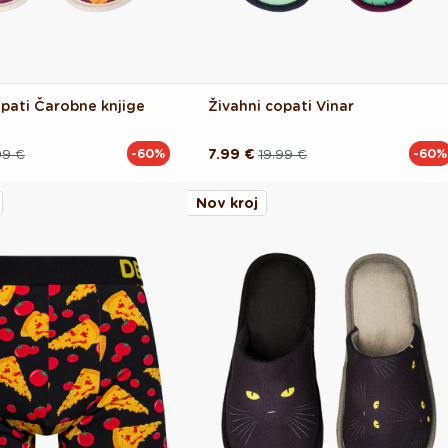
opati Čarobne knjige
Živahni copati Vinar
99 €
7.99 €
19.99 €
-60%
-60%
Redna
Akcijska
cena
cena
Nov kroj