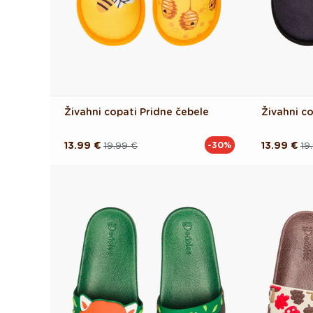
Živahni copati Pridne čebele
Živahni co
13.99 €
19.99 €
13.99 €
19
-30%
Redna
Akcijska
Redna
Akcijska
cena
cena
cena
cena