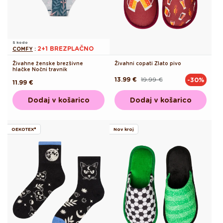
S kodo
2+1 BREZPLAČNO
COMFY
:
Živahne ženske brezšivne
Živahni copati Zlato pivo
hlačke Nočni travnik
13.99 €
19.99 €
-30%
Redna
Akcijska
Redna
11.99 €
cena
cena
cena
Dodaj v košarico
Dodaj v košarico
OEKOTEX®
Nov kroj