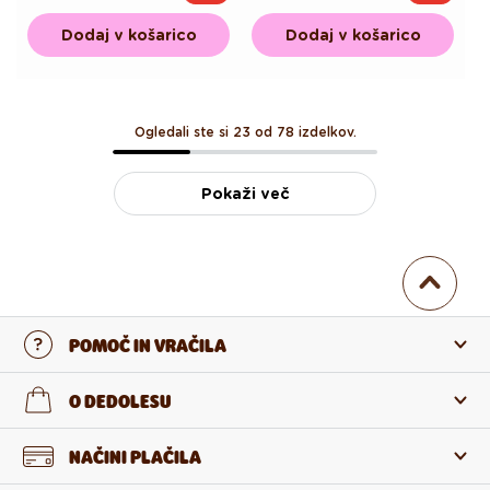
cena
cena
cena
cena
Dodaj v košarico
Dodaj v košarico
Ogledali ste si 23 od 78 izdelkov.
Pokaži več
POMOČ IN VRAČILA
Stopi v stik z nami
O DEDOLESU
Pogosta zastavljena vprašanja
O nas
NAČINI PLAČILA
Vračilo in reklamacija