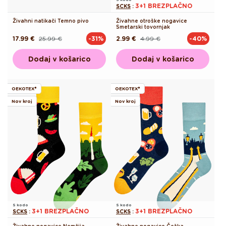
3+1 BREZPLAČNO
SCKS
:
Živahni natikači Temno pivo
Živahne otroške nogavice
Smetarski tovornjak
17.99 €
25.99 €
2.99 €
4.99 €
-31%
-40%
Redna
Akcijska
Redna
Akcijska
cena
cena
cena
cena
Dodaj v košarico
Dodaj v košarico
OEKOTEX®
OEKOTEX®
Nov kroj
Nov kroj
S kodo
S kodo
3+1 BREZPLAČNO
3+1 BREZPLAČNO
SCKS
:
SCKS
:
Živahne nogavice Nemčija
Živahne nogavice Češka