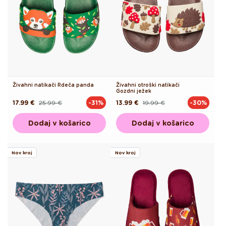
Živahni natikači Rdeča panda
Živahni otroški natikači
Gozdni ježek
17.99 €
25.99 €
13.99 €
19.99 €
-31%
-30%
Redna
Akcijska
Redna
Akcijska
cena
cena
cena
cena
Dodaj v košarico
Dodaj v košarico
Nov kroj
Nov kroj