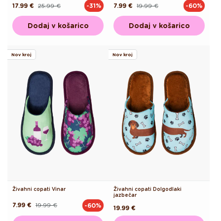
17.99 €
25.99 €
7.99 €
19.99 €
-31%
-60%
Redna
Akcijska
Redna
Akcijska
cena
cena
cena
cena
Dodaj v košarico
Dodaj v košarico
Nov kroj
Nov kroj
Živahni copati Vinar
Živahni copati Dolgodlaki
jazbečar
7.99 €
19.99 €
-60%
Redna
Akcijska
Redna
19.99 €
cena
cena
cena