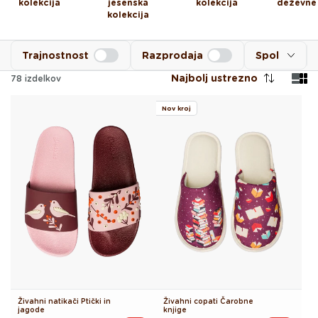
kolekcija
jesenska
kolekcija
deževne
kolekcija
Trajnostnost
Razprodaja
Spol
Najbolj ustrezno
78
izdelkov
Nov kroj
Živahni natikači Ptički in
Živahni copati Čarobne
jagode
knjige