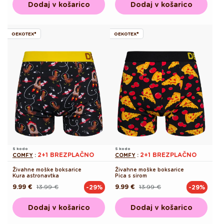
Dodaj v košarico
Dodaj v košarico
OEKOTEX®
OEKOTEX®
S kodo
S kodo
2+1 BREZPLAČNO
2+1 BREZPLAČNO
COMFY
:
COMFY
:
Živahne moške boksarice
Živahne moške boksarice
Kura astronavtka
Pica s sirom
9.99 €
13.99 €
9.99 €
13.99 €
-29%
-29%
Redna
Akcijska
Redna
Akcijska
cena
cena
cena
cena
Dodaj v košarico
Dodaj v košarico