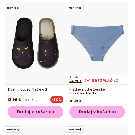
Nov kroj
Nov kroj
S kodo
2+1 BREZPLAČNO
COMFY
:
Živahni copati Mačje oči
Hladno modre ženske
brezšivne hlačke
13.99 €
19.99 €
-30%
Redna
Akcijska
Redna
11.99 €
cena
cena
cena
Dodaj v košarico
Dodaj v košarico
Nov kroj
Nov kroj