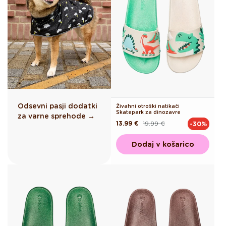
Odsevni pasji dodatki
Živahni otroški natikači
Skatepark za dinozavre
za varne sprehode →
13.99 €
19.99 €
-30%
Redna
Akcijska
cena
cena
Dodaj v košarico