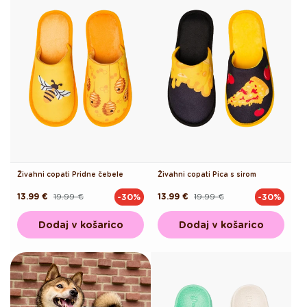
Živahni copati Pridne čebele
Živahni copati Pica s sirom
13.99 €
19.99 €
13.99 €
19.99 €
-30%
-30%
Redna
Akcijska
Redna
Akcijska
cena
cena
cena
cena
Dodaj v košarico
Dodaj v košarico