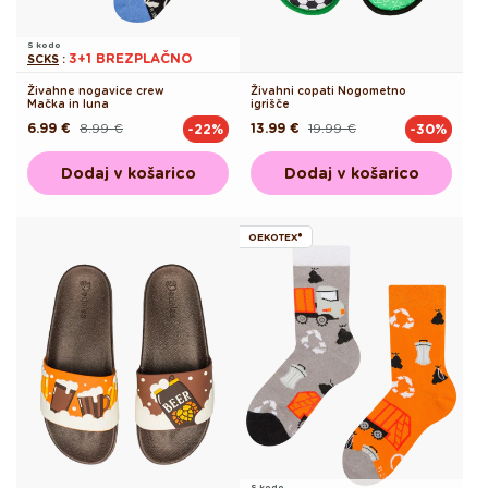
S kodo
3+1 BREZPLAČNO
SCKS
:
Živahne nogavice crew
Živahni copati Nogometno
Mačka in luna
igrišče
6.99 €
8.99 €
13.99 €
19.99 €
-22%
-30%
Redna
Akcijska
Redna
Akcijska
cena
cena
cena
cena
Dodaj v košarico
Dodaj v košarico
OEKOTEX®
S kodo