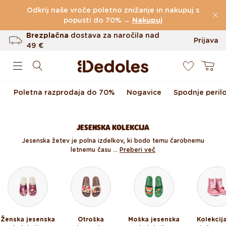
Preskoči na vsebino
Odkrij naše vroče poletno znižanje in nakupuj s
(60.231 Ocen)
popusti do 70% →
Nakupuj
Brezplačna
dostava za naročila nad
Prijava
49 €
0
Do 100 dni za vračilo
Košarica
Izvirni dizajn ustvarjen pri nas
Poletna razprodaja do 70%
Nogavice
Spodnje peril
Hitro odpošiljanje v <48 urah
JESENSKA KOLEKCIJA
Jesenska žetev je polna izdelkov, ki bodo temu čarobnemu
letnemu času ...
Preberi več
Ženska jesenska
Otroška
Moška jesenska
Kolekcij