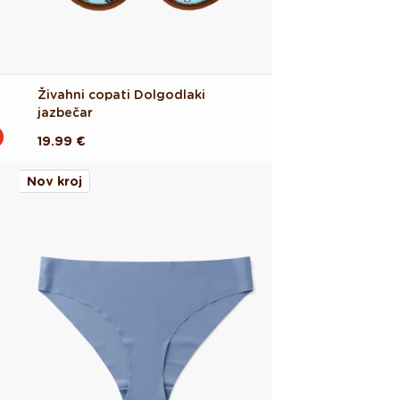
Živahni copati Dolgodlaki
jazbečar
Redna
19.99 €
cena
Nov kroj