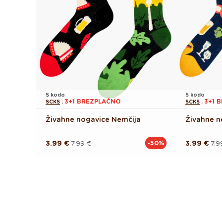
S kodo
S kodo
3+1 BREZPLAČNO
3+1 
SCKS
:
SCKS
:
Živahne nogavice Nemčija
Živahne n
3.99 €
7.99 €
3.99 €
7.9
-50%
Redna
Akcijska
Redna
Akcijska
cena
cena
cena
cena