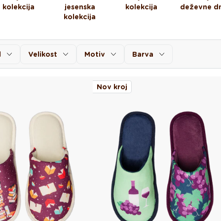
kolekcija
jesenska
kolekcija
deževne dn
kolekcija
l
Velikost
Motiv
Barva
Nov kroj