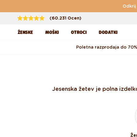
Preskoči na vsebino
Odkrij
(60.231 Ocen)
ŽENSKE
MOŠKI
OTROCI
DODATKI
Poletna razprodaja do 70
Jesenska žetev je polna izdelk
Že