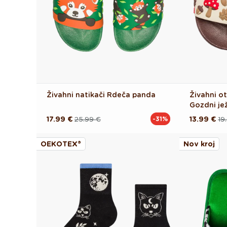
Živahni natikači Rdeča panda
Živahni ot
Gozdni je
17.99 €
25.99 €
13.99 €
19
-31%
Redna
Akcijska
Redna
Akcijska
cena
cena
cena
cena
OEKOTEX®
Nov kroj