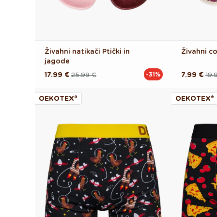
Živahni natikači Ptički in
Živahni c
jagode
17.99 €
25.99 €
7.99 €
19.
-31%
Redna
Akcijska
Redna
Akcijska
cena
cena
cena
cena
OEKOTEX®
OEKOTEX®