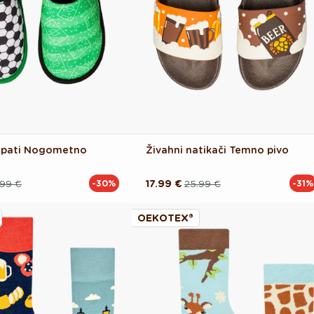
copati Nogometno
Živahni natikači Temno pivo
.99 €
17.99 €
25.99 €
-30%
-31%
Redna
Akcijska
cena
cena
OEKOTEX®