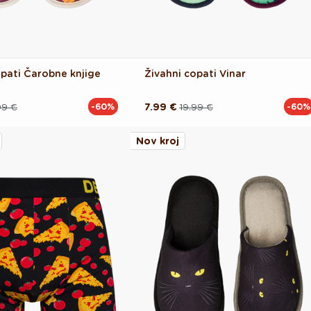
opati Čarobne knjige
Živahni copati Vinar
99 €
7.99 €
19.99 €
-60%
-60%
Redna
Akcijska
cena
cena
Nov kroj