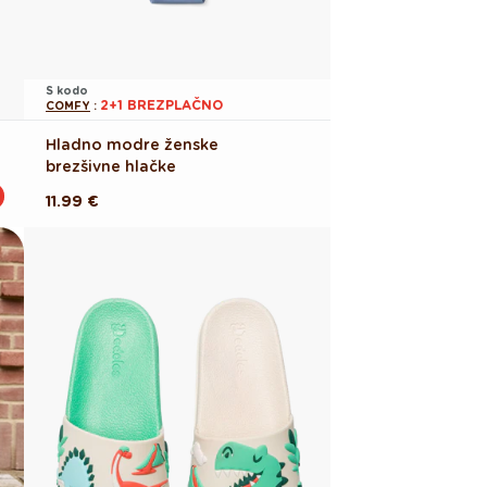
S kodo
2+1 BREZPLAČNO
COMFY
:
Hladno modre ženske
brezšivne hlačke
Redna
11.99 €
cena