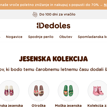
 naše vroče poletno znižanje in nakupuj s popusti do 70% →
Do 100 dni za vračilo
N
Izvirni dizajn ustvarjen pri nas
Hitro odpošiljanje v <48 urah
%
Nogavice
Spodnje perilo
Obutev
Spomladanska ko
JESENSKA KOLEKCIJA
ov, ki bodo temu čarobnemu letnemu času dodali še
nska jesenska
Otroška
Moška jesenska
Kolekcija z