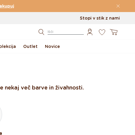
akupuj
Stopi v stik z nami
0
Košarica
Išči
lekcija
Outlet
Novice
 nekaj več barve in živahnosti.
a