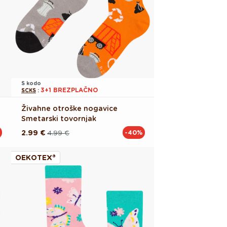
S kodo
3+1 BREZPLAČNO
SCKS
:
Živahne otroške nogavice
Smetarski tovornjak
2.99 €
4.99 €
-40%
Redna
Akcijska
cena
cena
OEKOTEX®