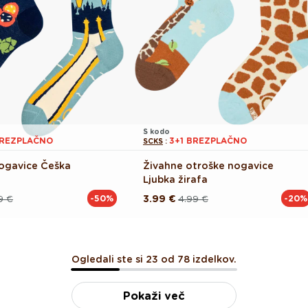
S kodo
BREZPLAČNO
3+1 BREZPLAČNO
SCKS
:
ogavice Češka
Živahne otroške nogavice
Ljubka žirafa
9 €
3.99 €
4.99 €
-50%
-20%
Redna
Akcijska
cena
cena
Ogledali ste si 23 od 78 izdelkov.
Pokaži več