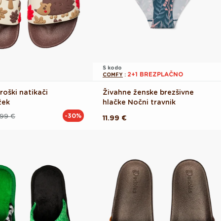
S kodo
2+1 BREZPLAČNO
COMFY
:
roški natikači
Živahne ženske brezšivne
žek
hlačke Nočni travnik
.99 €
-30%
Redna
11.99 €
cena