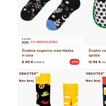
S kodo
3+1 BREZPLAČNO
SCKS
:
Živahne nogavice crew Mačka
Živahni 
in luna
igrišče
6.99 €
8.99 €
13.99 €
19
-22%
Redna
Akcijska
Redna
Akcijska
cena
cena
cena
cena
OEKOTEX®
OEKOTEX®
Nov kroj
Nov kroj