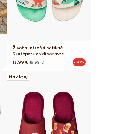
Živahni otroški natikači
Skatepark za dinozavre
13.99 €
19.99 €
-30%
Redna
Akcijska
cena
cena
Nov kroj