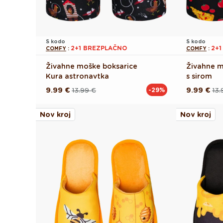
S kodo
S kodo
2+1 BREZPLAČNO
2+
COMFY
:
COMFY
:
Živahne moške boksarice
Živahne m
Kura astronavtka
s sirom
9.99 €
13.99 €
9.99 €
13.
-29%
Redna
Akcijska
Redna
Akcijska
cena
cena
cena
cena
Nov kroj
Nov kroj