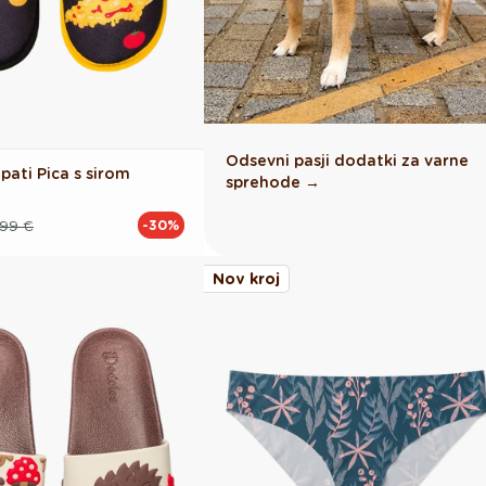
Odsevni pasji dodatki za varne
pati Pica s sirom
sprehode →
.99 €
-30%
Nov kroj