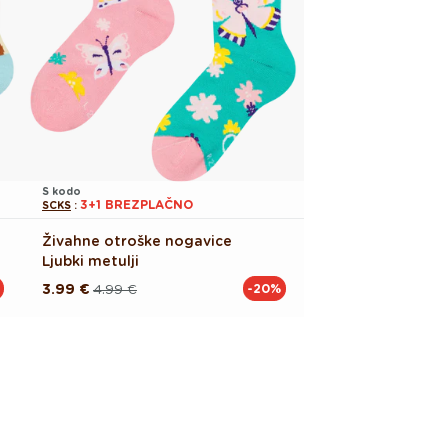
S kodo
3+1 BREZPLAČNO
SCKS
:
Živahne otroške nogavice
Ljubki metulji
3.99 €
4.99 €
-20%
Redna
Akcijska
cena
cena