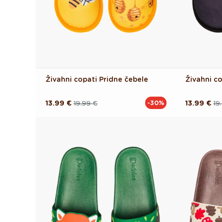
Živahni copati Pridne čebele
Živahni co
13.99 €
19.99 €
13.99 €
19
-30%
Redna
Akcijska
Redna
Akcijska
cena
cena
cena
cena