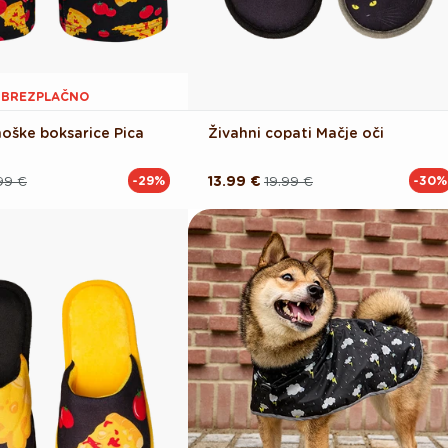
1 BREZPLAČNO
oške boksarice Pica
Živahni copati Mačje oči
99 €
13.99 €
19.99 €
-29%
-30%
Redna
Akcijska
cena
cena