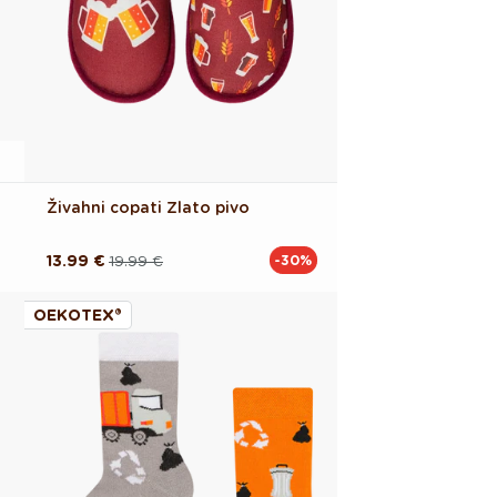
Živahni copati Zlato pivo
13.99 €
19.99 €
-30%
Redna
Akcijska
cena
cena
OEKOTEX®