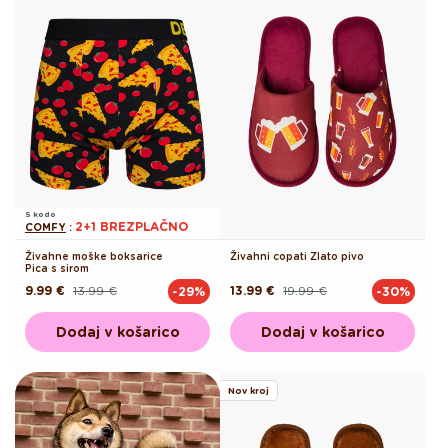
S kodo
2+1 BREZPLAČNO
COMFY
:
Živahne moške boksarice
Živahni copati Zlato pivo
Pica s sirom
9.99 €
13.99 €
13.99 €
19.99 €
-29%
-30%
Redna
Akcijska
Redna
Akcijska
cena
cena
cena
cena
Dodaj v košarico
Dodaj v košarico
Nov kroj