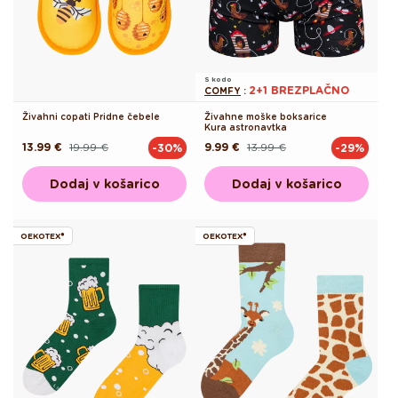
S kodo
2+1 BREZPLAČNO
COMFY
:
Živahni copati Pridne čebele
Živahne moške boksarice
Kura astronavtka
13.99 €
19.99 €
9.99 €
13.99 €
-30%
-29%
Redna
Akcijska
Redna
Akcijska
cena
cena
cena
cena
Dodaj v košarico
Dodaj v košarico
OEKOTEX®
OEKOTEX®