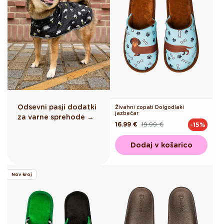
Odsevni pasji dodatki
Živahni copati Dolgodlaki
jazbečar
za varne sprehode →
16.99 €
19.99 €
-15%
Redna
Akcijska
cena
cena
Dodaj v košarico
Nov kroj