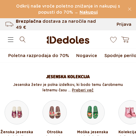
Preskoči na vsebino
Odkrij naše vroče poletno znižanje in nakupuj s
(60.227 Ocen)
popusti do 70% →
Nakupuj
Brezplačna
dostava za naročila nad
Prijava
49 €
0
Do 100 dni za vračilo
Košarica
Izvirni dizajn ustvarjen pri nas
Poletna razprodaja do 70%
Nogavice
Spodnje peril
Hitro odpošiljanje v <48 urah
JESENSKA KOLEKCIJA
Jesenska žetev je polna izdelkov, ki bodo temu čarobnemu
letnemu času ...
Preberi več
Ženska jesenska
Otroška
Moška jesenska
Kolekcij