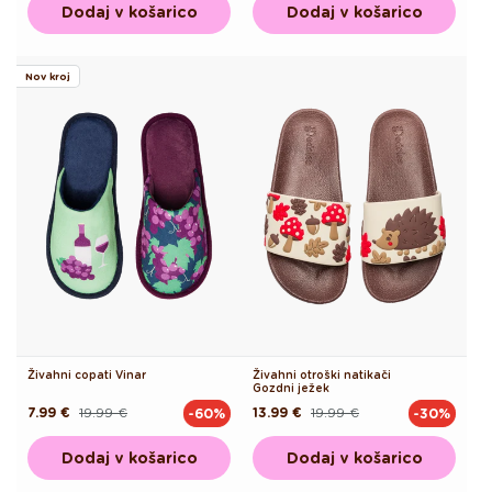
Dodaj v košarico
Dodaj v košarico
Nov kroj
Živahni copati Vinar
Živahni otroški natikači
Gozdni ježek
7.99 €
19.99 €
13.99 €
19.99 €
-60%
-30%
Redna
Akcijska
Redna
Akcijska
cena
cena
cena
cena
Dodaj v košarico
Dodaj v košarico