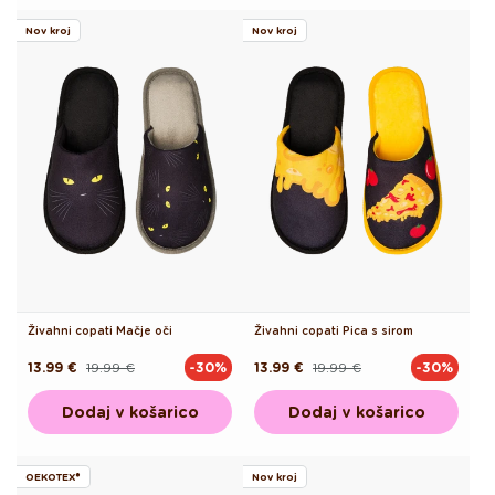
Nov kroj
Nov kroj
Živahni copati Mačje oči
Živahni copati Pica s sirom
13.99 €
19.99 €
13.99 €
19.99 €
-30%
-30%
Redna
Akcijska
Redna
Akcijska
cena
cena
cena
cena
Dodaj v košarico
Dodaj v košarico
OEKOTEX®
Nov kroj