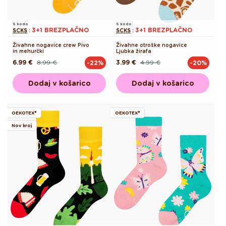
S kodo
S kodo
3+1 BREZPLAČNO
3+1 BREZPLAČNO
SCKS
:
SCKS
:
Živahne nogavice crew Pivo
Živahne otroške nogavice
in mehurčki
Ljubka žirafa
6.99 €
8.99 €
3.99 €
4.99 €
-22%
-20%
Redna
Akcijska
Redna
Akcijska
cena
cena
cena
cena
Dodaj v košarico
Dodaj v košarico
OEKOTEX®
OEKOTEX®
Nov kroj