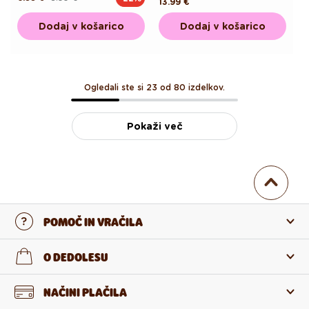
Redna
13.99 €
cena
cena
cena
Dodaj v košarico
Dodaj v košarico
Ogledali ste si 23 od 80 izdelkov.
Pokaži več
POMOČ IN VRAČILA
Stopi v stik z nami
O DEDOLESU
Pogosta zastavljena vprašanja
O nas
NAČINI PLAČILA