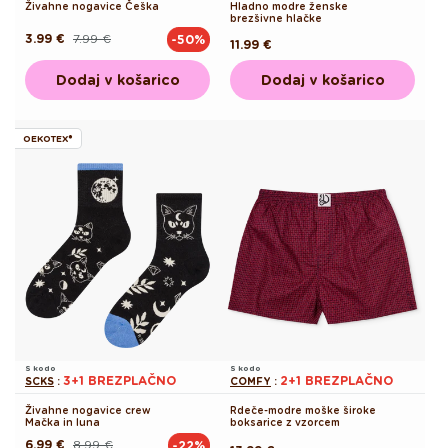
Živahne nogavice Češka
Hladno modre ženske
brezšivne hlačke
3.99 €
7.99 €
-50%
Redna
Akcijska
Redna
11.99 €
cena
cena
cena
Dodaj v košarico
Dodaj v košarico
OEKOTEX®
S kodo
S kodo
3+1 BREZPLAČNO
2+1 BREZPLAČNO
SCKS
:
COMFY
:
Živahne nogavice crew
Rdeče-modre moške široke
Mačka in luna
boksarice z vzorcem
6.99 €
8.99 €
-22%
Redna
Akcijska