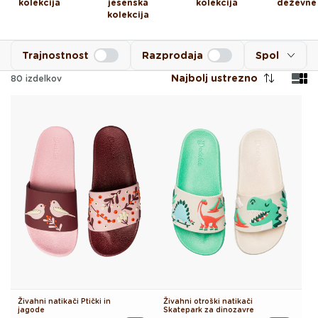
kolekcija
jesenska
kolekcija
deževne
kolekcija
Trajnostnost
Razprodaja
Spol
Najbolj ustrezno
80
izdelkov
Živahni natikači Ptički in
Živahni otroški natikači
jagode
Skatepark za dinozavre