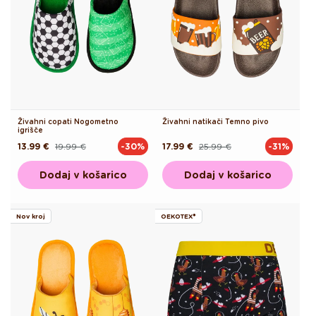
Živahni copati Nogometno
Živahni natikači Temno pivo
igrišče
13.99 €
19.99 €
17.99 €
25.99 €
-30%
-31%
Redna
Akcijska
Redna
Akcijska
cena
cena
cena
cena
Dodaj v košarico
Dodaj v košarico
Nov kroj
OEKOTEX®