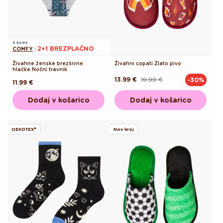
S kodo
2+1 BREZPLAČNO
COMFY
:
Živahne ženske brezšivne
Živahni copati Zlato pivo
hlačke Nočni travnik
13.99 €
19.99 €
-30%
Redna
Akcijska
Redna
11.99 €
cena
cena
cena
Dodaj v košarico
Dodaj v košarico
OEKOTEX®
Nov kroj