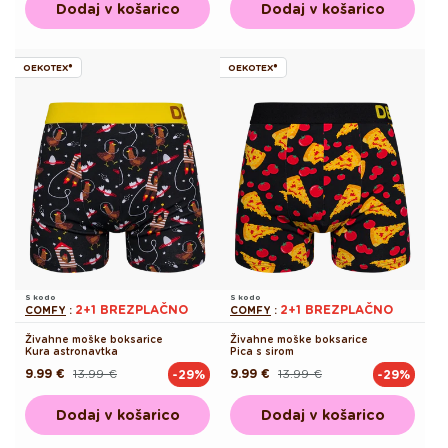
Dodaj v košarico
Dodaj v košarico
OEKOTEX®
OEKOTEX®
S kodo
S kodo
2+1 BREZPLAČNO
2+1 BREZPLAČNO
COMFY
:
COMFY
:
Živahne moške boksarice
Živahne moške boksarice
Kura astronavtka
Pica s sirom
9.99 €
13.99 €
9.99 €
13.99 €
-29%
-29%
Redna
Akcijska
Redna
Akcijska
cena
cena
cena
cena
Dodaj v košarico
Dodaj v košarico