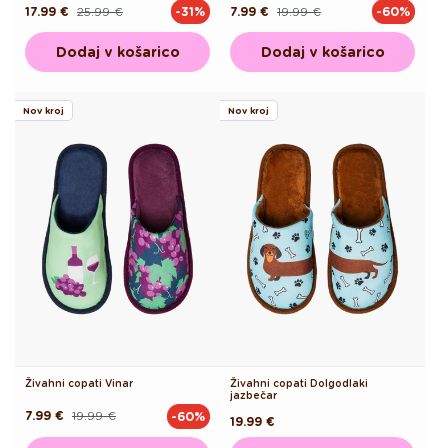
17.99 €
25.99 €
7.99 €
19.99 €
-31%
-60%
Redna
Akcijska
Redna
Akcijska
cena
cena
cena
cena
Dodaj v košarico
Dodaj v košarico
Nov kroj
Nov kroj
Živahni copati Vinar
Živahni copati Dolgodlaki
jazbečar
7.99 €
19.99 €
-60%
Redna
Akcijska
Redna
19.99 €
cena
cena
cena