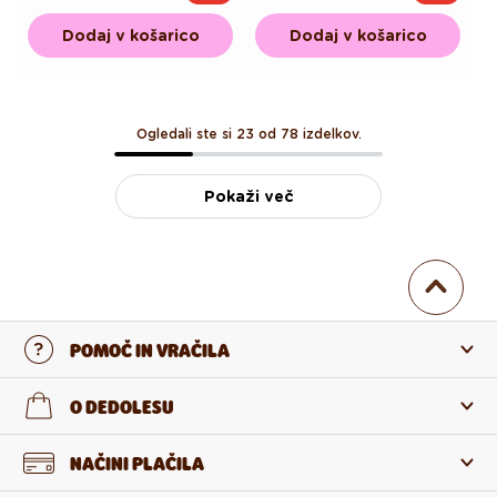
cena
cena
cena
cena
Dodaj v košarico
Dodaj v košarico
Ogledali ste si 23 od 78 izdelkov.
Pokaži več
POMOČ IN VRAČILA
Stopi v stik z nami
O DEDOLESU
Pogosta zastavljena vprašanja
O nas
NAČINI PLAČILA
Vračilo in reklamacija