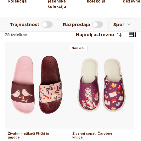
kolekcija
jesenska
kolekcija
deževne
kolekcija
Trajnostnost
Razprodaja
Spol
Najbolj ustrezno
78
izdelkov
Nov kroj
Živahni natikači Ptički in
Živahni copati Čarobne
jagode
knjige