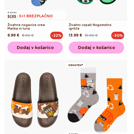
S kodo
3+1 BREZPLAČNO
SCKS
:
Živahne nogavice crew
Živahni copati Nogometno
Mačka in luna
igrišče
6.99 €
8.99 €
13.99 €
19.99 €
-22%
-30%
Redna
Akcijska
Redna
Akcijska
cena
cena
cena
cena
Dodaj v košarico
Dodaj v košarico
OEKOTEX®
S kodo