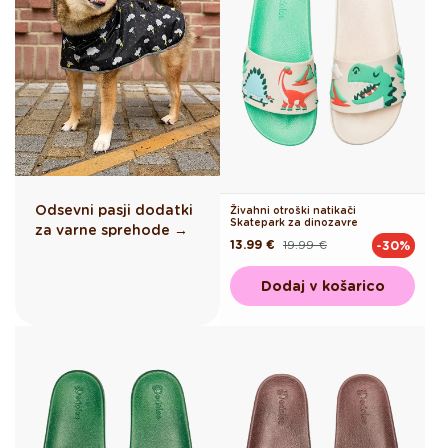
Odsevni pasji dodatki
Živahni otroški natikači
Skatepark za dinozavre
za varne sprehode →
13.99 €
19.99 €
-30%
Redna
Akcijska
cena
cena
Dodaj v košarico