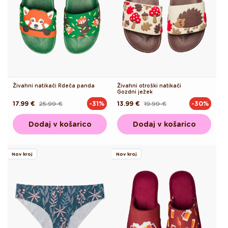
Živahni natikači Rdeča panda
Živahni otroški natikači
Gozdni ježek
17.99 €
25.99 €
13.99 €
19.99 €
-31%
-30%
Redna
Akcijska
Redna
Akcijska
cena
cena
cena
cena
Dodaj v košarico
Dodaj v košarico
Nov kroj
Nov kroj