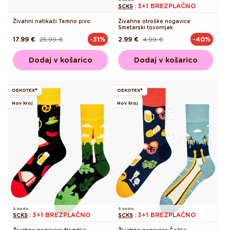
3+1 BREZPLAČNO
SCKS
:
Živahni natikači Temno pivo
Živahne otroške nogavice
Smetarski tovornjak
17.99 €
25.99 €
2.99 €
4.99 €
-31%
-40%
Redna
Akcijska
Redna
Akcijska
cena
cena
cena
cena
Dodaj v košarico
Dodaj v košarico
OEKOTEX®
OEKOTEX®
Nov kroj
Nov kroj
S kodo
S kodo
3+1 BREZPLAČNO
3+1 BREZPLAČNO
SCKS
:
SCKS
:
Živahne nogavice Nemčija
Živahne nogavice Češka