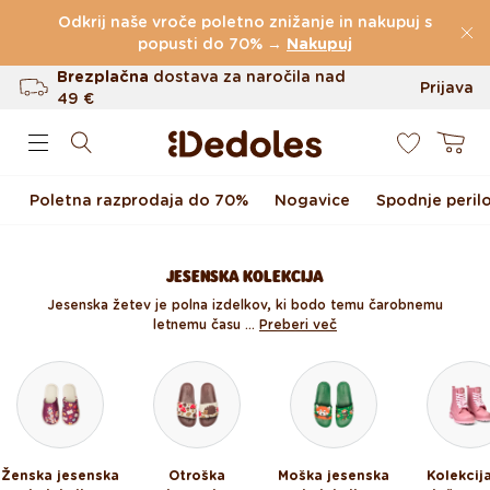
Preskoči na vsebino
Odkrij naše vroče poletno znižanje in nakupuj s
(60.231 Ocen)
popusti do 70% →
Nakupuj
Brezplačna
dostava za naročila nad
Prijava
49 €
0
Do 100 dni za vračilo
Košarica
Izvirni dizajn ustvarjen pri nas
Poletna razprodaja do 70%
Nogavice
Spodnje peril
Hitro odpošiljanje v <48 urah
JESENSKA KOLEKCIJA
Jesenska žetev je polna izdelkov, ki bodo temu čarobnemu
letnemu času ...
Preberi več
Ženska jesenska
Otroška
Moška jesenska
Kolekcij