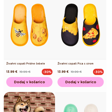
Živahni copati Pridne čebele
Živahni copati Pica s sirom
13.99 €
19.99 €
13.99 €
19.99 €
-30%
-30%
Redna
Akcijska
Redna
Akcijska
cena
cena
cena
cena
Dodaj v košarico
Dodaj v košarico