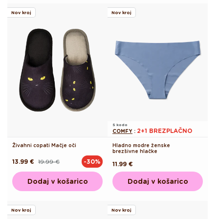
Nov kroj
Nov kroj
S kodo
2+1 BREZPLAČNO
COMFY
:
Živahni copati Mačje oči
Hladno modre ženske
brezšivne hlačke
13.99 €
19.99 €
-30%
Redna
Akcijska
Redna
11.99 €
cena
cena
cena
Dodaj v košarico
Dodaj v košarico
Nov kroj
Nov kroj