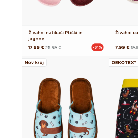
Živahni natikači Ptički in
Živahni c
jagode
17.99 €
25.99 €
7.99 €
19.
-31%
Redna
Akcijska
Redna
Akcijska
cena
cena
cena
cena
Nov kroj
OEKOTEX®