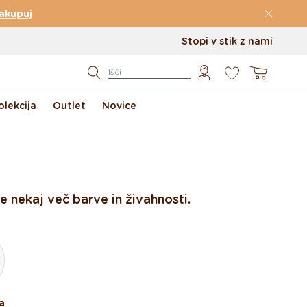
akupuj
Stopi v stik z nami
0
Košarica
Išči
lekcija
Outlet
Novice
 nekaj več barve in živahnosti.
a