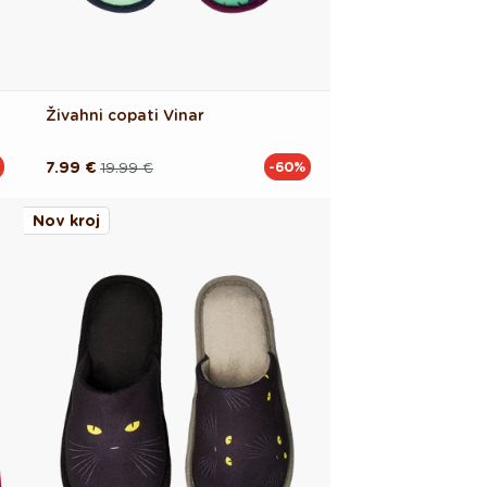
Živahni copati Vinar
7.99 €
19.99 €
-60%
Redna
Akcijska
cena
cena
Nov kroj