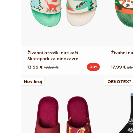
Živahni otroški natikači
Živahni n
Skatepark za dinozavre
13.99 €
19.99 €
17.99 €
25
-30%
Redna
Akcijska
Redna
Akcijska
cena
cena
cena
cena
Nov kroj
OEKOTEX®