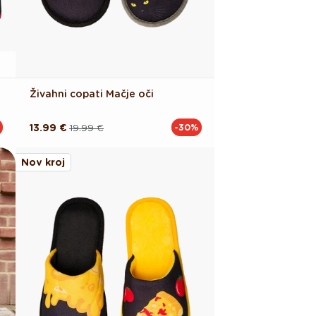
Živahni copati Mačje oči
13.99 €
19.99 €
-30%
Redna
Akcijska
cena
cena
Nov kroj