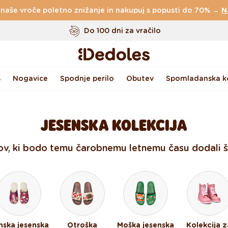
 naše vroče poletno znižanje in nakupuj s popusti do 70% →
N
Do 100 dni za vračilo
Izvirni dizajn ustvarjen pri nas
Hitro odpošiljanje v <48 urah
%
Nogavice
Spodnje perilo
Obutev
Spomladanska ko
JESENSKA KOLEKCIJA
ov, ki bodo temu čarobnemu letnemu času dodali še
nska jesenska
Otroška
Moška jesenska
Kolekcija z