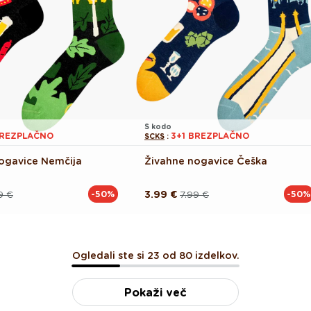
S kodo
BREZPLAČNO
3+1 BREZPLAČNO
SCKS
:
ogavice Nemčija
Živahne nogavice Češka
9 €
3.99 €
7.99 €
-50%
-50%
Redna
Akcijska
cena
cena
Ogledali ste si 23 od 80 izdelkov.
Pokaži več