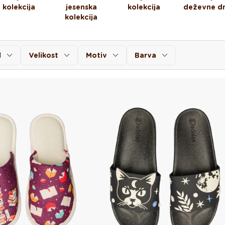
kolekcija
jesenska
kolekcija
deževne dn
kolekcija
l
Velikost
Motiv
Barva