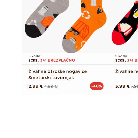
S kodo
S kodo
3+1 BREZPLAČNO
3+1 
SCKS
:
SCKS
:
Živahne otroške nogavice
Živahne n
Smetarski tovornjak
2.99 €
4.99 €
3.99 €
7.9
-40%
Redna
Akcijska
Redna
Akcijska
cena
cena
cena
cena