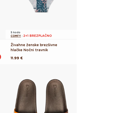
S kodo
2+1 BREZPLAČNO
COMFY
:
Živahne ženske brezšivne
hlačke Nočni travnik
Redna
11.99 €
cena