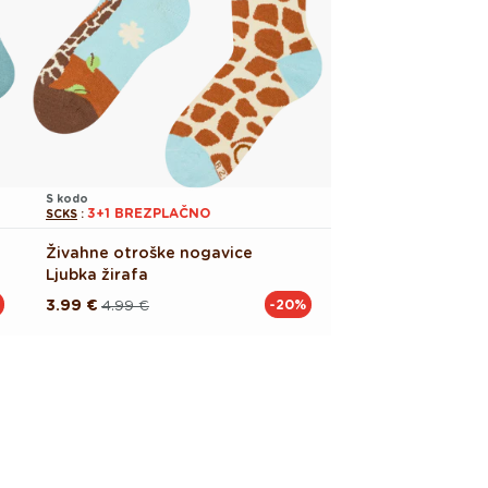
S kodo
3+1 BREZPLAČNO
SCKS
:
Živahne otroške nogavice
Ljubka žirafa
3.99 €
4.99 €
-20%
Redna
Akcijska
cena
cena