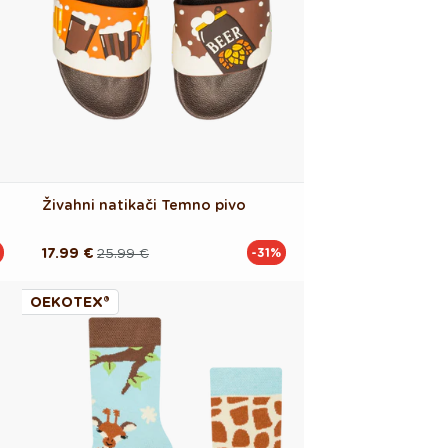
Živahni natikači Temno pivo
17.99 €
25.99 €
-31%
Redna
Akcijska
cena
cena
OEKOTEX®