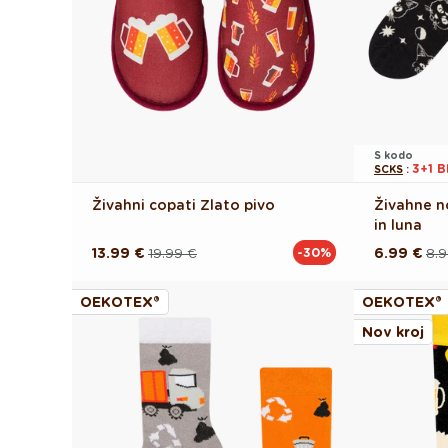
S kodo
3+1 
SCKS
:
Živahni copati Zlato pivo
Živahne n
in luna
13.99 €
19.99 €
6.99 €
8.9
-30%
Redna
Akcijska
Redna
Akcijska
cena
cena
cena
cena
OEKOTEX®
OEKOTEX®
Nov kroj