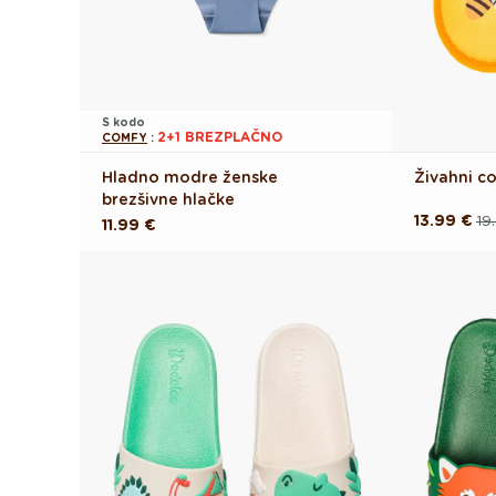
S kodo
2+1 BREZPLAČNO
COMFY
:
Hladno modre ženske
Živahni co
brezšivne hlačke
13.99 €
19
Redna
Akcijska
Redna
11.99 €
cena
cena
cena