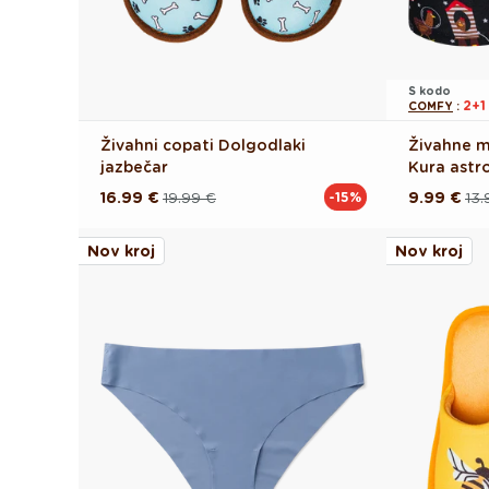
S kodo
2+
COMFY
:
Živahni copati Dolgodlaki
Živahne m
jazbečar
Kura astr
16.99 €
19.99 €
9.99 €
13.
-15%
Redna
Akcijska
Redna
Akcijska
cena
cena
cena
cena
Nov kroj
Nov kroj