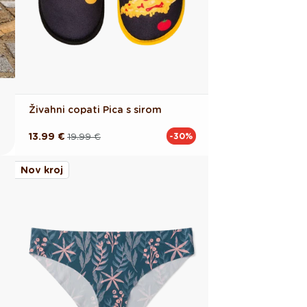
Živahni copati Pica s sirom
13.99 €
19.99 €
-30%
Redna
Akcijska
cena
cena
Nov kroj