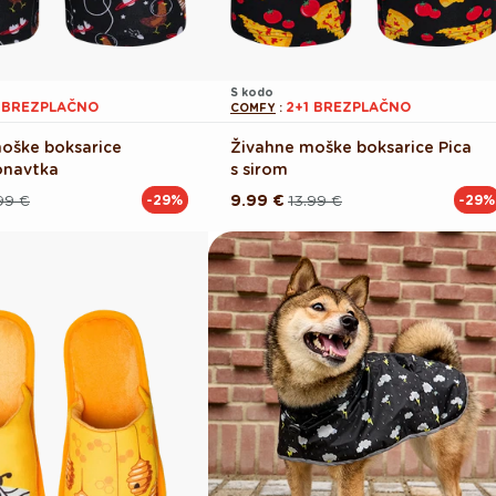
S kodo
1 BREZPLAČNO
2+1 BREZPLAČNO
COMFY
:
oške boksarice
Živahne moške boksarice Pica
onavtka
s sirom
99 €
9.99 €
13.99 €
-29%
-29%
Redna
Akcijska
cena
cena