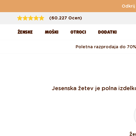
Preskoči na vsebino
Odkrij
(60.227 Ocen)
ŽENSKE
MOŠKI
OTROCI
DODATKI
Poletna razprodaja do 70
Jesenska žetev je polna izdelk
Že