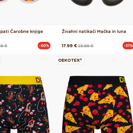
opati Čarobne knjige
Živahni natikači Mačka in luna
99 €
17.99 €
25.99 €
-60%
-31%
Redna
Akcijska
cena
cena
OEKOTEX®