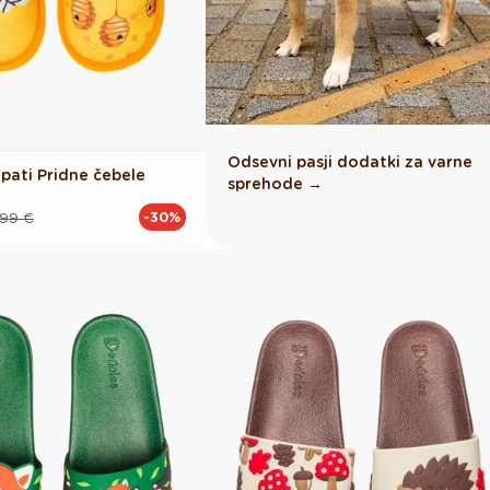
Odsevni pasji dodatki za varne
pati Pridne čebele
sprehode →
.99 €
-30%