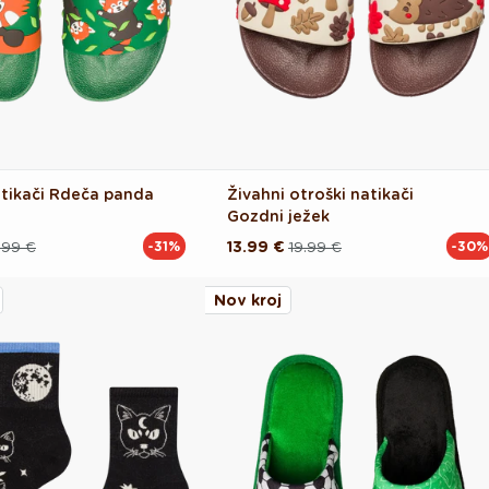
atikači Rdeča panda
Živahni otroški natikači
Gozdni ježek
.99 €
13.99 €
19.99 €
-31%
-30%
Redna
Akcijska
cena
cena
Nov kroj