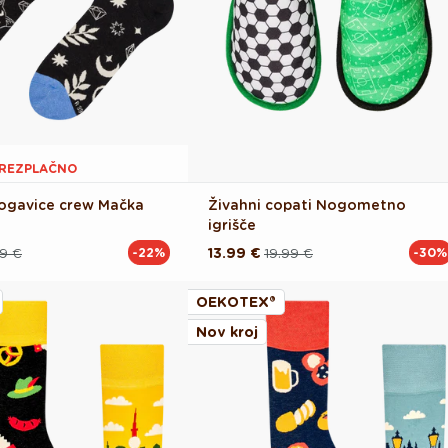
BREZPLAČNO
ogavice crew Mačka
Živahni copati Nogometno
igrišče
9 €
13.99 €
19.99 €
-22%
-30%
Redna
Akcijska
cena
cena
OEKOTEX®
Nov kroj