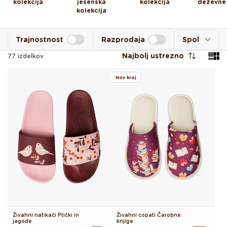
kolekcija
jesenska
kolekcija
deževne
kolekcija
Trajnostnost
Razprodaja
Spol
Najbolj ustrezno
77
izdelkov
Nov kroj
Živahni natikači Ptički in
Živahni copati Čarobne
jagode
knjige