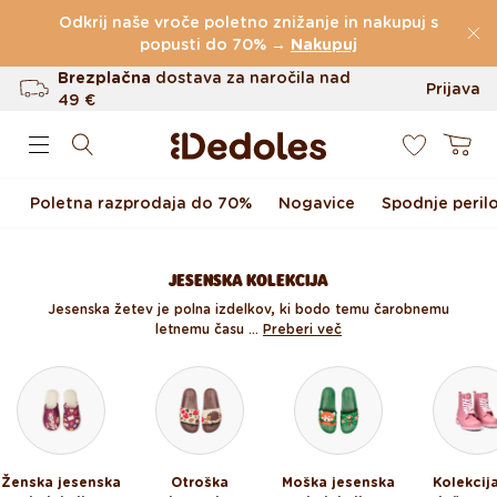
Preskoči na vsebino
Odkrij naše vroče poletno znižanje in nakupuj s
(60.231 Ocen)
popusti do 70% →
Nakupuj
Brezplačna
dostava za naročila nad
Prijava
49 €
0
Do 100 dni za vračilo
Košarica
Izvirni dizajn ustvarjen pri nas
Poletna razprodaja do 70%
Nogavice
Spodnje peril
Hitro odpošiljanje v <48 urah
JESENSKA KOLEKCIJA
Jesenska žetev je polna izdelkov, ki bodo temu čarobnemu
letnemu času ...
Preberi več
Ženska jesenska
Otroška
Moška jesenska
Kolekcij