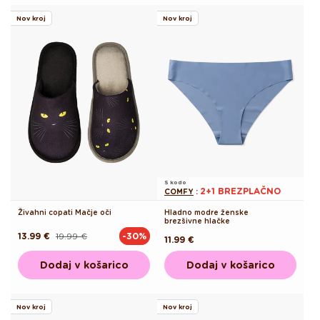
Nov kroj
Nov kroj
S kodo
2+1 BREZPLAČNO
COMFY
:
Živahni copati Mačje oči
Hladno modre ženske
brezšivne hlačke
13.99 €
19.99 €
-30%
Redna
Akcijska
Redna
11.99 €
cena
cena
cena
Dodaj v košarico
Dodaj v košarico
Nov kroj
Nov kroj