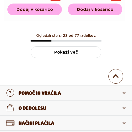
cena
cena
cena
cena
Dodaj v košarico
Dodaj v košarico
Ogledali ste si 23 od 77 izdelkov.
Pokaži več
POMOČ IN VRAČILA
Stopi v stik z nami
O DEDOLESU
Pogosta zastavljena vprašanja
O nas
NAČINI PLAČILA
Vračilo in reklamacija