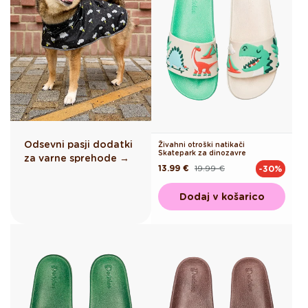
Odsevni pasji dodatki
Živahni otroški natikači
Skatepark za dinozavre
za varne sprehode →
13.99 €
19.99 €
-30%
Redna
Akcijska
cena
cena
Dodaj v košarico