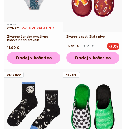
S kodo
2+1 BREZPLAČNO
COMFY
:
Živahne ženske brezšivne
Živahni copati Zlato pivo
hlačke Nočni travnik
13.99 €
19.99 €
-30%
Redna
Akcijska
Redna
11.99 €
cena
cena
cena
Dodaj v košarico
Dodaj v košarico
OEKOTEX®
Nov kroj