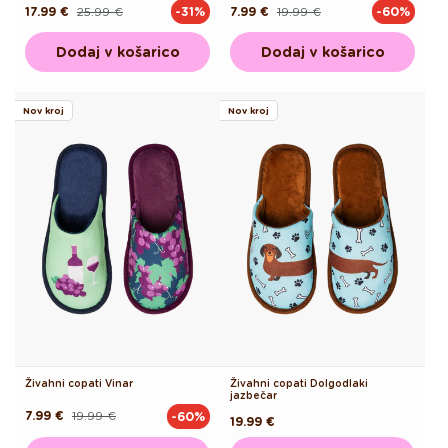
17.99 €
25.99 €
7.99 €
19.99 €
-31%
-60%
Redna
Akcijska
Redna
Akcijska
cena
cena
cena
cena
Dodaj v košarico
Dodaj v košarico
Nov kroj
Nov kroj
Živahni copati Vinar
Živahni copati Dolgodlaki
jazbečar
7.99 €
19.99 €
-60%
Redna
Akcijska
Redna
19.99 €
cena
cena
cena