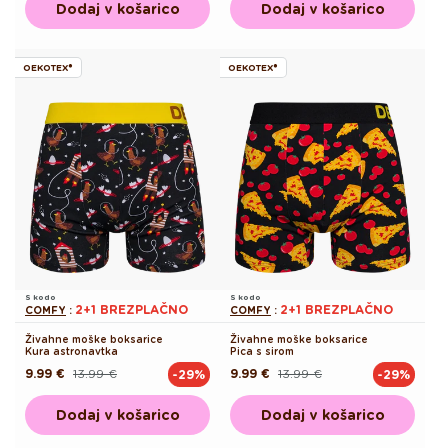
Dodaj v košarico
Dodaj v košarico
OEKOTEX®
OEKOTEX®
S kodo
S kodo
2+1 BREZPLAČNO
2+1 BREZPLAČNO
COMFY
:
COMFY
:
Živahne moške boksarice
Živahne moške boksarice
Kura astronavtka
Pica s sirom
9.99 €
13.99 €
9.99 €
13.99 €
-29%
-29%
Redna
Akcijska
Redna
Akcijska
cena
cena
cena
cena
Dodaj v košarico
Dodaj v košarico