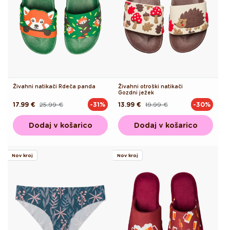
Živahni natikači Rdeča panda
Živahni otroški natikači
Gozdni ježek
17.99 €
25.99 €
13.99 €
19.99 €
-31%
-30%
Redna
Akcijska
Redna
Akcijska
cena
cena
cena
cena
Dodaj v košarico
Dodaj v košarico
Nov kroj
Nov kroj