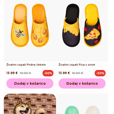
Živahni copati Pridne čebele
Živahni copati Pica s sirom
13.99 €
19.99 €
13.99 €
19.99 €
-30%
-30%
Redna
Akcijska
Redna
Akcijska
cena
cena
cena
cena
Dodaj v košarico
Dodaj v košarico