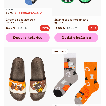
S kodo
3+1 BREZPLAČNO
SCKS
:
Živahne nogavice crew
Živahni copati Nogometno
Mačka in luna
igrišče
6.99 €
8.99 €
13.99 €
19.99 €
-22%
-30%
Redna
Akcijska
Redna
Akcijska
cena
cena
cena
cena
Dodaj v košarico
Dodaj v košarico
OEKOTEX®
S kodo