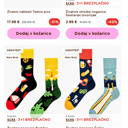
3+1 BREZPLAČNO
SCKS
:
Živahni natikači Temno pivo
Živahne otroške nogavice
Smetarski tovornjak
17.99 €
25.99 €
2.99 €
4.99 €
-31%
-40%
Redna
Akcijska
Redna
Akcijska
cena
cena
cena
cena
Dodaj v košarico
Dodaj v košarico
OEKOTEX®
OEKOTEX®
Nov kroj
Nov kroj
S kodo
S kodo
3+1 BREZPLAČNO
3+1 BREZPLAČNO
SCKS
:
SCKS
:
Živahne nogavice Nemčija
Živahne nogavice Češka