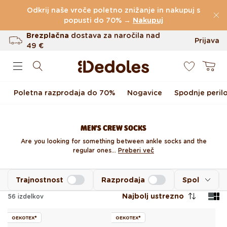
Preskoči na vsebino
Odkrij naše vroče poletno znižanje in nakupuj s
(60.199 Ocen)
popusti do 70% →
Nakupuj
Brezplačna
dostava za naročila nad
Prijava
49 €
0
Do 100 dni za vračilo
Košarica
Izvirni dizajn ustvarjen pri nas
Poletna razprodaja do 70%
Nogavice
Spodnje peril
Hitro odpošiljanje v <48 urah
MEN'S CREW SOCKS
Are you looking for something between ankle socks and the
regular ones...
Preberi več
Trajnostnost
Razprodaja
Spol
Najbolj ustrezno
56
izdelkov
OEKOTEX®
OEKOTEX®