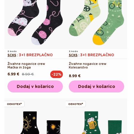
S kodo
S kodo
3+1 BREZPLAČNO
3+1 BREZPLAČNO
SCKS
:
SCKS
:
Živahne nogavice crew
Živahne nogavice crew
Mačka in žoga
Kolesarstvo
6.99 €
8.99 €
-22%
Redna
Akcijska
Redna
8.99 €
cena
cena
cena
Dodaj v košarico
Dodaj v košarico
OEKOTEX®
OEKOTEX®