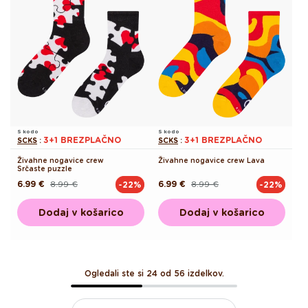
S kodo
S kodo
3+1 BREZPLAČNO
3+1 BREZPLAČNO
SCKS
:
SCKS
:
Živahne nogavice crew
Živahne nogavice crew Lava
Srčaste puzzle
6.99 €
8.99 €
6.99 €
8.99 €
-22%
-22%
Redna
Akcijska
Redna
Akcijska
cena
cena
cena
cena
Dodaj v košarico
Dodaj v košarico
Ogledali ste si 24 od 56 izdelkov.