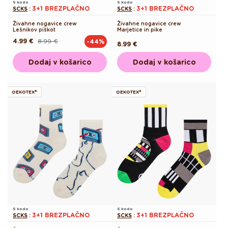
S kodo
S kodo
3+1 BREZPLAČNO
3+1 BREZPLAČNO
SCKS
:
SCKS
:
Živahne nogavice crew
Živahne nogavice crew
Lešnikov piškot
Marjetice in pike
4.99 €
8.99 €
-44%
Redna
Akcijska
Redna
8.99 €
cena
cena
cena
Dodaj v košarico
Dodaj v košarico
OEKOTEX®
OEKOTEX®
S kodo
S kodo
3+1 BREZPLAČNO
3+1 BREZPLAČNO
SCKS
:
SCKS
: