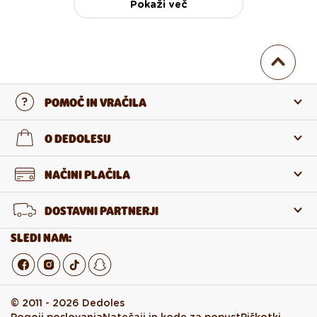
Pokaži več
POMOČ IN VRAČILA
Stopi v stik z nami
O DEDOLESU
Pogosta zastavljena vprašanja
O nas
NAČINI PLAČILA
Vračilo in reklamacija
O izdelkih
DOSTAVNI PARTNERJI
Odstop od pogodbe
Veleprodaja
SLEDI NAM:
© 2011 - 2026 Dedoles