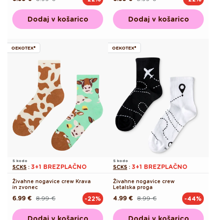
cena
cena
cena
cena
Dodaj v košarico
Dodaj v košarico
OEKOTEX®
OEKOTEX®
S kodo
S kodo
3+1 BREZPLAČNO
3+1 BREZPLAČNO
SCKS
:
SCKS
:
Živahne nogavice crew Krava
Živahne nogavice crew
in zvonec
Letalska proga
6.99 €
8.99 €
4.99 €
8.99 €
-22%
-44%
Redna
Akcijska
Redna
Akcijska
cena
cena
cena
cena
Dodaj v košarico
Dodaj v košarico