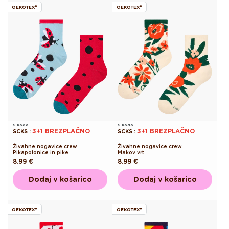
OEKOTEX®
OEKOTEX®
S kodo
S kodo
3+1 BREZPLAČNO
3+1 BREZPLAČNO
SCKS
:
SCKS
:
Živahne nogavice crew
Živahne nogavice crew
Pikapolonice in pike
Makov vrt
Redna
8.99 €
Redna
8.99 €
cena
cena
Dodaj v košarico
Dodaj v košarico
OEKOTEX®
OEKOTEX®