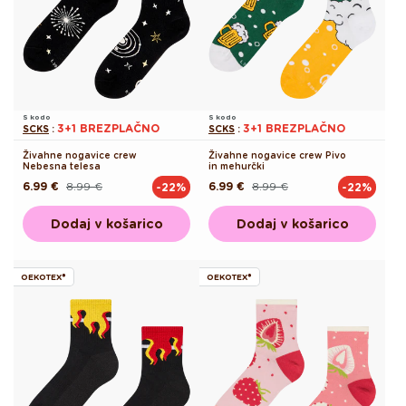
S kodo
S kodo
3+1 BREZPLAČNO
3+1 BREZPLAČNO
SCKS
:
SCKS
:
Živahne nogavice crew
Živahne nogavice crew Pivo
Nebesna telesa
in mehurčki
6.99 €
8.99 €
6.99 €
8.99 €
-22%
-22%
Redna
Akcijska
Redna
Akcijska
cena
cena
cena
cena
Dodaj v košarico
Dodaj v košarico
OEKOTEX®
OEKOTEX®