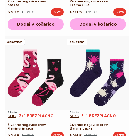
Živahne nogavice crew
Živahne nogavice crew
Kasete
Testna slika
6.99 €
8.99 €
6.99 €
8.99 €
-22%
-22%
Redna
Akcijska
Redna
Akcijska
cena
cena
cena
cena
Dodaj v košarico
Dodaj v košarico
OEKOTEX®
OEKOTEX®
S kodo
S kodo
3+1 BREZPLAČNO
3+1 BREZPLAČNO
SCKS
:
SCKS
:
Živahne nogavice crew
Živahne nogavice crew
Flamingi in srca
Barvne packe
6.99 €
8.99 €
6.99 €
8.99 €
-22%
-22%
Redna
Akcijska
Redna
Akcijska