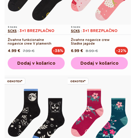
S kodo
S kodo
3+1 BREZPLAČNO
3+1 BREZPLAČNO
SCKS
:
SCKS
:
Živahne funkcionalne
Živahne nogavice crew
nogavice crew V plamenih
Sladke jagode
4.99 €
7.99 €
6.99 €
8.99 €
-38%
-22%
Redna
Akcijska
Redna
Akcijska
cena
cena
cena
cena
Dodaj v košarico
Dodaj v košarico
OEKOTEX®
OEKOTEX®