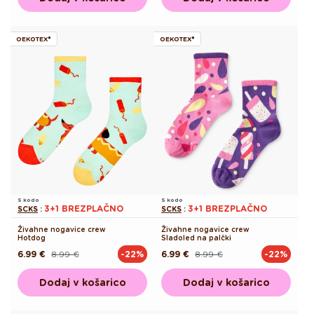
OEKOTEX®
OEKOTEX®
S kodo
S kodo
3+1 BREZPLAČNO
3+1 BREZPLAČNO
SCKS
:
SCKS
:
Živahne nogavice crew
Živahne nogavice crew
Hotdog
Sladoled na palčki
6.99 €
8.99 €
6.99 €
8.99 €
-22%
-22%
Redna
Akcijska
Redna
Akcijska
cena
cena
cena
cena
Dodaj v košarico
Dodaj v košarico