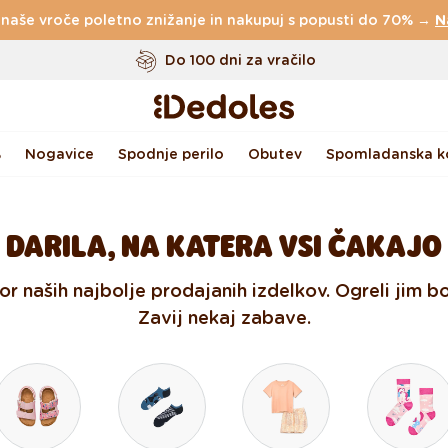
 naše vroče poletno znižanje in nakupuj s popusti do 70% →
Do 100 dni za vračilo
N
Izvirni dizajn ustvarjen pri nas
Hitro odpošiljanje v <48 urah
%
Nogavice
Spodnje perilo
Obutev
Spomladanska ko
DARILA, NA KATERA VSI ČAKAJO
bor naših najbolje prodajanih izdelkov. Ogreli jim b
Zavij nekaj zabave.