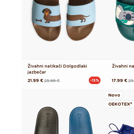
Živahni natikači Dolgodlaki
Živahni nat
jazbečar
21.99 €
25.99 €
17.99 €
25
-15%
Redna
Akcijska
Redna
Akcijska
cena
cena
cena
cena
Novo
OEKOTEX®