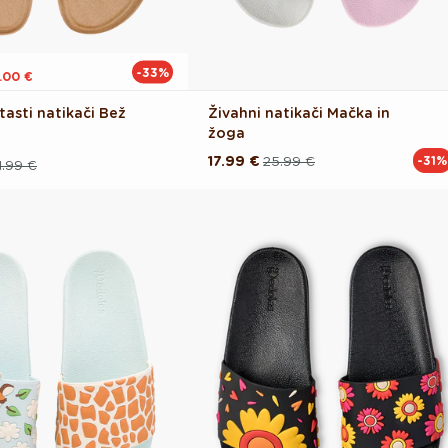
-33%
.00 €
tasti natikači Bež
Živahni natikači Mačka in
žoga
17.99 €
25.99 €
-31%
Redna
Akcijska
1.99 €
cena
cena