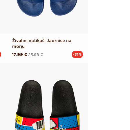
Živahni natikači Jadrnice na
morju
17.99 €
25.99 €
-31%
Redna
Akcijska
cena
cena