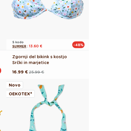
S kodo
-48%
13.60 €
SUMMER
:
Zgornji del bikink s kostjo
Srčki in marjetice
16.99 €
25.99 €
Redna
Akcijska
cena
cena
Novo
OEKOTEX®