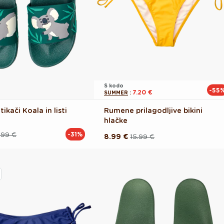
S kodo
-55
7.20 €
SUMMER
:
ikači Koala in listi
Rumene prilagodljive bikini
hlačke
.99 €
-31%
8.99 €
15.99 €
Redna
Akcijska
cena
cena