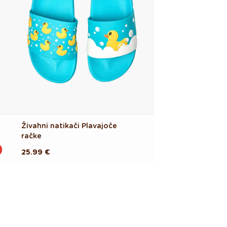
Živahni natikači Plavajoče
račke
Redna
25.99 €
cena