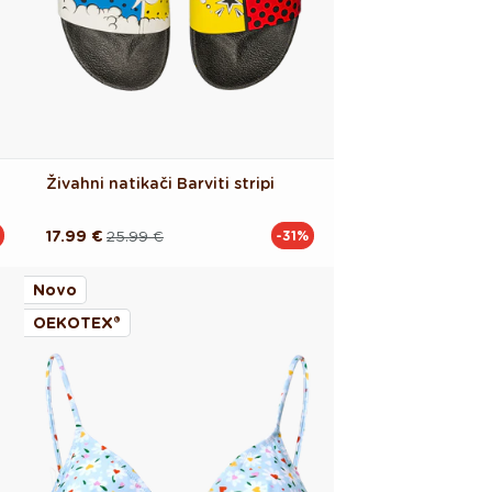
Živahni natikači Barviti stripi
17.99 €
25.99 €
-31%
Redna
Akcijska
cena
cena
Novo
OEKOTEX®