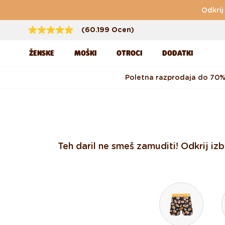
Preskoči na vsebino
Odkrij
(60.199 Ocen)
ŽENSKE
MOŠKI
OTROCI
DODATKI
Poletna razprodaja do 70
Teh daril ne smeš zamuditi! Odkrij iz