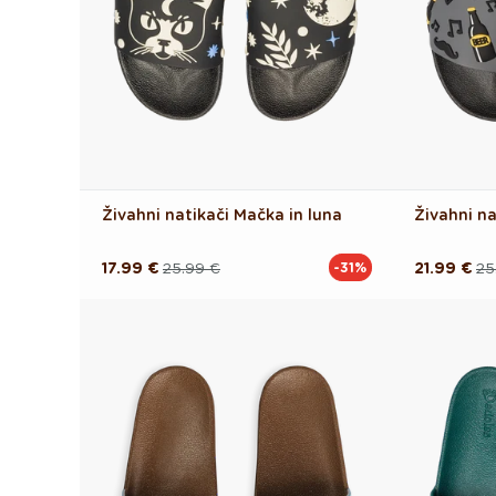
Živahni natikači Mačka in luna
Živahni na
17.99 €
25.99 €
21.99 €
25
-31%
Redna
Akcijska
Redna
Akcijska
cena
cena
cena
cena