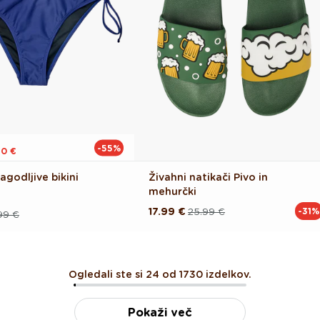
-55%
20 €
agodljive bikini
Živahni natikači Pivo in
mehurčki
17.99 €
25.99 €
-31%
Redna
Akcijska
99 €
cena
cena
Ogledali ste si 24 od 1730 izdelkov.
Pokaži več