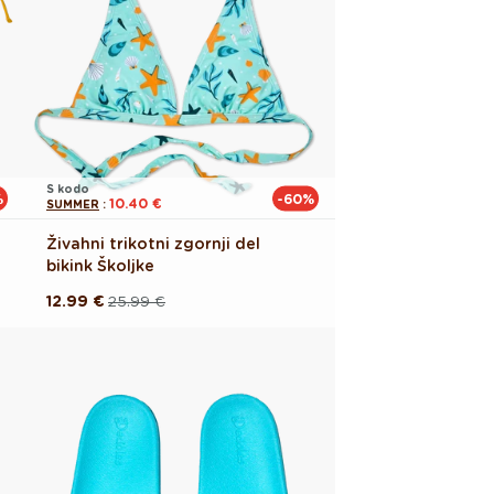
S kodo
%
-60%
10.40 €
SUMMER
:
Živahni trikotni zgornji del
bikink Školjke
12.99 €
25.99 €
Redna
Akcijska
cena
cena