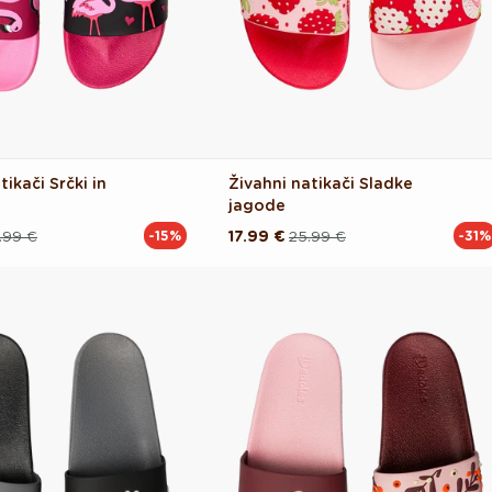
tikači Srčki in
Živahni natikači Sladke
jagode
.99 €
17.99 €
25.99 €
-15%
-31%
Redna
Akcijska
cena
cena