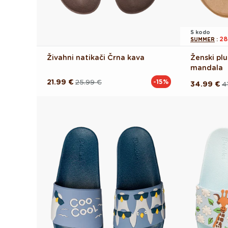
S kodo
28
SUMMER
:
Živahni natikači Črna kava
Ženski plu
mandala
21.99 €
25.99 €
-15%
Redna
Akcijska
34.99 €
4
Redna
Akcijska
cena
cena
cena
cena