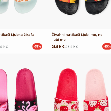
tikači Ljubka žirafa
Živahni natikači Ljubi me, ne
ljubi me
.99 €
21.99 €
25.99 €
-31%
-15%
Redna
Akcijska
cena
cena