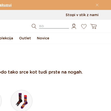
akupuj
Stopi v stik z nami
0
Košarica
Išči
lekcija
Outlet
Novice
odo tako srce kot tudi prste na nogah.