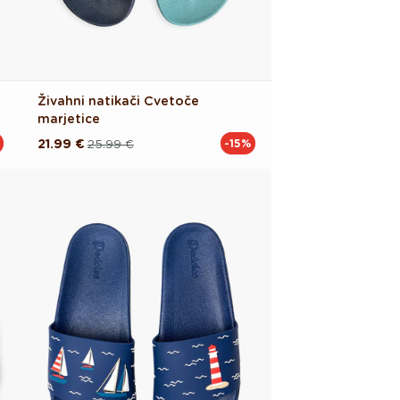
Živahni natikači Cvetoče
marjetice
21.99 €
25.99 €
-15%
Redna
Akcijska
cena
cena