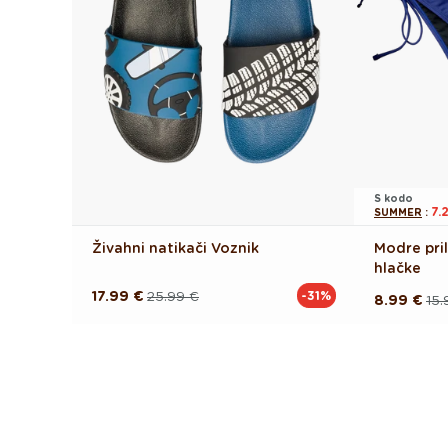
S kodo
7.
SUMMER
:
Živahni natikači Voznik
Modre pril
hlačke
17.99 €
25.99 €
-31%
Redna
Akcijska
8.99 €
15.
Redna
Akcijska
cena
cena
cena
cena