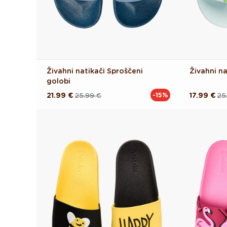
Živahni natikači Sproščeni
Živahni na
golobi
21.99 €
25.99 €
17.99 €
25
-15%
Redna
Akcijska
Redna
Akcijska
cena
cena
cena
cena