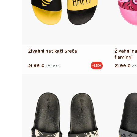
Živahni natikači Sreča
Živahni na
flamingi
21.99 €
25.99 €
21.99 €
25
-15%
Redna
Akcijska
Redna
Akcijska
cena
cena
cena
cena