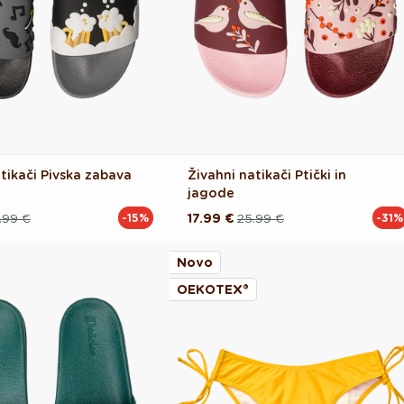
tikači Pivska zabava
Živahni natikači Ptički in
jagode
.99 €
17.99 €
25.99 €
-15%
-31%
Redna
Akcijska
cena
cena
Novo
OEKOTEX®