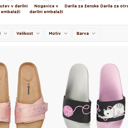
utev v darilni
Nogavice v
Darila za ženske
Darila za otr
embalaži
darilni embalaži
l
Velikost
Motiv
Barva