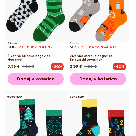
S kodo
S kodo
3+1 BREZPLAČNO
3+1 BREZPLAČNO
SCKS
:
SCKS
:
Živahne otroške nogavice
Živahne otroške nogavice
Nogomet
Smetarski tovornjak
3.99 €
4.99 €
2.99 €
4.99 €
-20%
-40%
Redna
Akcijska
Redna
Akcijska
cena
cena
cena
cena
Dodaj v košarico
Dodaj v košarico
OEKOTEX®
OEKOTEX®