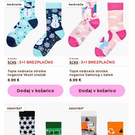
Nedrseče
Nedrseče
S kodo
S kodo
3+1 BREZPLAČNO
3+1 BREZPLAČNO
SCKS
:
SCKS
:
Tople nedrseče otroške
Tople nedrseče otroške
nogavice Veseli snežak
nogavice Samorog s šalom
Redna
6.99 €
Redna
6.99 €
cena
cena
Dodaj v košarico
Dodaj v košarico
OEKOTEX®
OEKOTEX®