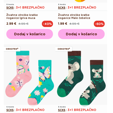
S kodo
S kodo
3+1 BREZPLAČNO
3+1 BREZPLAČNO
SCKS
:
SCKS
:
Živahne otroške kratke
Živahne otroške kratke
nogavice Igriva muca
nogavice Male čebelice
2.99 €
4.99 €
1.99 €
4.99 €
-40%
-60%
Redna
Akcijska
Redna
Akcijska
cena
cena
cena
cena
Dodaj v košarico
Dodaj v košarico
OEKOTEX®
OEKOTEX®
S kodo
S kodo
3+1 BREZPLAČNO
3+1 BREZPLAČNO
SCKS
:
SCKS
: