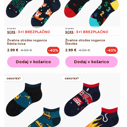
S kodo
S kodo
3+1 BREZPLAČNO
3+1 BREZPLAČNO
SCKS
:
SCKS
:
Živahne otroške nogavice
Živahne otroške nogavice
Rdeča lisica
Številke
2.99 €
4.99 €
2.99 €
4.99 €
-40%
-40%
Redna
Akcijska
Redna
Akcijska
cena
cena
cena
cena
Dodaj v košarico
Dodaj v košarico
OEKOTEX®
OEKOTEX®