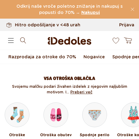
Do 100 dni za vračilo
Preskoči na vsebino
Odkrij naše vroče poletno znižanje in nakupuj s
Izvirni dizajn ustvarjen pri nas
popusti do 70% →
Nakupuj
Hitro odpošiljanje v <48 urah
Prijava
0
Košarica
Razprodaja za otroke do 70%
Nogavice
Spodnje per
VSA OTROŠKA OBLAČILA
Svojemu malčku podari živahen izdelek z njegovim najljubšim
motivom. I...
Preberi več
Otroške
Otroška obutev
Spodnje perilo
Otroške ko