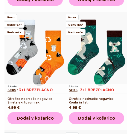
Novo
Novo
OEKOTEX®
OEKOTEX®
Nedrseče
Nedrseče
S kodo
S kodo
3+1 BREZPLAČNO
3+1 BREZPLAČNO
SCKS
:
SCKS
:
Otroške nedrseče nogavice
Otroške nedrseče nogavice
Smetarski tovornjak
Koala in listi
Redna
4.99 €
Redna
4.99 €
cena
cena
Dodaj v košarico
Dodaj v košarico