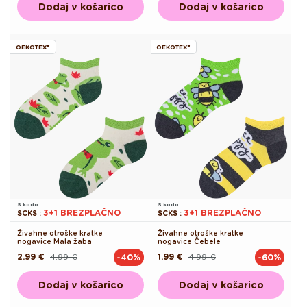
Dodaj v košarico
Dodaj v košarico
OEKOTEX®
OEKOTEX®
S kodo
S kodo
3+1 BREZPLAČNO
3+1 BREZPLAČNO
SCKS
:
SCKS
:
Živahne otroške kratke
Živahne otroške kratke
nogavice Mala žaba
nogavice Čebele
2.99 €
4.99 €
1.99 €
4.99 €
-40%
-60%
Redna
Akcijska
Redna
Akcijska
cena
cena
cena
cena
Dodaj v košarico
Dodaj v košarico