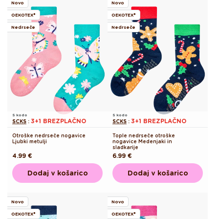
Novo
Novo
OEKOTEX®
OEKOTEX®
Nedrseče
Nedrseče
S kodo
S kodo
3+1 BREZPLAČNO
3+1 BREZPLAČNO
SCKS
:
SCKS
:
Otroške nedrseče nogavice
Tople nedrseče otroške
Ljubki metulji
nogavice Medenjaki in
sladkarije
Redna
4.99 €
Redna
6.99 €
cena
cena
Dodaj v košarico
Dodaj v košarico
Novo
Novo
OEKOTEX®
OEKOTEX®