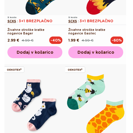
S kodo
S kodo
3+1 BREZPLAČNO
3+1 BREZPLAČNO
SCKS
:
SCKS
:
Živahne otroške kratke
Živahne otroške kratke
nogavice Bager
nogavice Gasilec
2.99 €
4.99 €
1.99 €
4.99 €
-40%
-60%
Redna
Akcijska
Redna
Akcijska
cena
cena
cena
cena
Dodaj v košarico
Dodaj v košarico
OEKOTEX®
OEKOTEX®