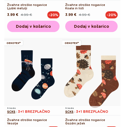
Živahne otroške nogavice
Živahne otroške nogavice
Ljubki metulji
Koala in listi
3.99 €
4.99 €
3.99 €
4.99 €
-20%
-20%
Redna
Akcijska
Redna
Akcijska
cena
cena
cena
cena
Dodaj v košarico
Dodaj v košarico
OEKOTEX®
OEKOTEX®
S kodo
S kodo
3+1 BREZPLAČNO
3+1 BREZPLAČNO
SCKS
:
SCKS
:
Živahne otroške nogavice
Živahne otroške nogavice
Vesolje
Gozdni ježek