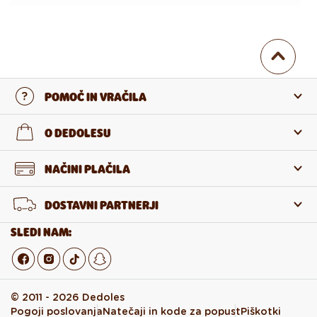
POMOČ IN VRAČILA
Stopi v stik z nami
O DEDOLESU
Pogosta zastavljena vprašanja
O nas
NAČINI PLAČILA
Vračilo in reklamacija
O izdelkih
DOSTAVNI PARTNERJI
Odstop od pogodbe
Veleprodaja
SLEDI NAM:
© 2011 - 2026 Dedoles
Pogoji poslovanja
Natečaji in kode za popust
Piškotki