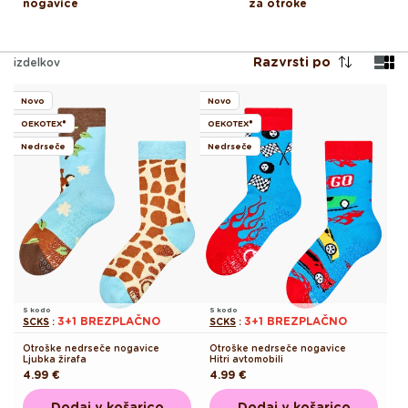
nogavice
za otroke
Razvrsti po
izdelkov
Novo
Novo
OEKOTEX®
OEKOTEX®
Nedrseče
Nedrseče
S kodo
S kodo
3+1 BREZPLAČNO
3+1 BREZPLAČNO
SCKS
:
SCKS
:
Otroške nedrseče nogavice
Otroške nedrseče nogavice
Ljubka žirafa
Hitri avtomobili
Redna
4.99 €
Redna
4.99 €
cena
cena
Dodaj v košarico
Dodaj v košarico