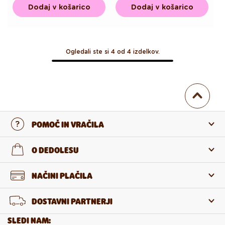
Dodaj v košarico
Dodaj v košarico
Ogledali ste si 4 od 4 izdelkov.
POMOČ IN VRAČILA
Stopi v stik z nami
O DEDOLESU
Pogosta zastavljena vprašanja
O nas
NAČINI PLAČILA
Vračilo in reklamacija
O izdelkih
DOSTAVNI PARTNERJI
Odstop od pogodbe
Veleprodaja
SLEDI NAM: