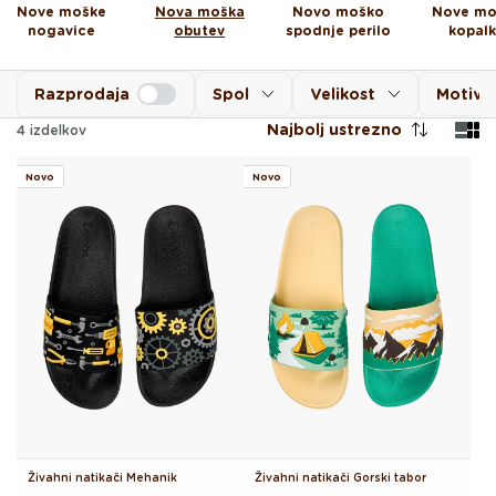
Nove moške
Nova moška
Novo moško
Nove mo
nogavice
obutev
spodnje perilo
kopal
Razprodaja
Spol
Velikost
Motiv
Najbolj ustrezno
4
izdelkov
Novo
Novo
Živahni natikači Mehanik
Živahni natikači Gorski tabor