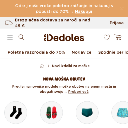
Preskoči na vsebino
Odkrij naše vroče poletno znižanje in nakupuj s
(60.231 Ocen)
popusti do 70% →
Nakupuj
Brezplačna
dostava za naročila nad
Prijava
49 €
0
Do 100 dni za vračilo
Košarica
Izvirni dizajn ustvarjen pri nas
Poletna razprodaja do 70%
Nogavice
Spodnje peril
Hitro odpošiljanje v <48 urah
Novi izdelki za moške
NOVA MOŠKA OBUTEV
Preglej najnovejše modele moške obutve na enem mestu in
obogati svojo ...
Preberi več