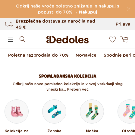
Preskoči na vsebino
Odkrij naše vroče poletno znižanje in nakupuj s
(60.231 Ocen)
popusti do 70% →
Nakupuj
Brezplačna
dostava za naročila nad
Prijava
49 €
0
Do 100 dni za vračilo
Košarica
Izvirni dizajn ustvarjen pri nas
Poletna razprodaja do 70%
Nogavice
Spodnje peril
Hitro odpošiljanje v <48 urah
SPOMLADANSKA KOLEKCIJA
Odkrij našo novo pomladno kolekcijo in v svoj vsakdanji slog
vneski ka...
Preberi več
Kolekcija za
Ženska
Moška
Otroš