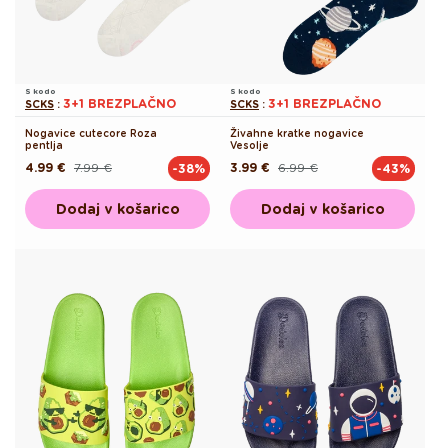
S kodo
S kodo
3+1 BREZPLAČNO
3+1 BREZPLAČNO
SCKS
:
SCKS
:
Nogavice cutecore Roza
Živahne kratke nogavice
pentlja
Vesolje
4.99 €
7.99 €
3.99 €
6.99 €
-38%
-43%
Redna
Akcijska
Redna
Akcijska
cena
cena
cena
cena
Dodaj v košarico
Dodaj v košarico