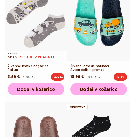
S kodo
3+1 BREZPLAČNO
SCKS
:
Živahne kratke nogavice
Živahni otroški natikači
Rakun
Avtomobilski promet
3.99 €
6.99 €
13.99 €
19.99 €
-43%
-30%
Redna
Akcijska
Redna
Akcijska
cena
cena
cena
cena
Dodaj v košarico
Dodaj v košarico
OEKOTEX®