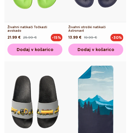
Živahni natikači Točkasti
Živahni otroški natikači
avokado
Astronavt
21.99 €
25.99 €
13.99 €
19.99 €
-15%
-30%
Redna
Akcijska
Redna
Akcijska
cena
cena
cena
cena
Dodaj v košarico
Dodaj v košarico