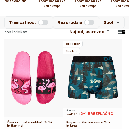
deževne dni
spomladanska
spomladanska
spomlada
kolekcija
kolekcija
kolekci
Trajnostnost
Razprodaja
Spol
Najbolj ustrezno
365
izdelkov
OEKOTEX®
Nov kroj
S kodo
2+1 BREZPLAČNO
COMFY
:
Živahni otroški natikači Srčki
Krajše moške boksarice Volk
in flamingi
in luna