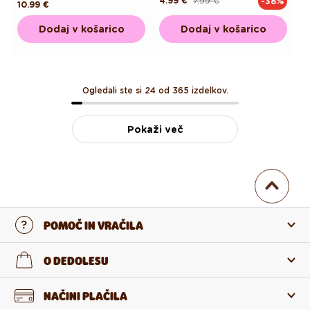
4.99 €
7.99 €
-38%
Redna
Akcijska
Redna
10.99 €
cena
cena
cena
Dodaj v košarico
Dodaj v košarico
Ogledali ste si 24 od 365 izdelkov.
Pokaži več
POMOČ IN VRAČILA
Stopi v stik z nami
O DEDOLESU
Pogosta zastavljena vprašanja
O nas
NAČINI PLAČILA