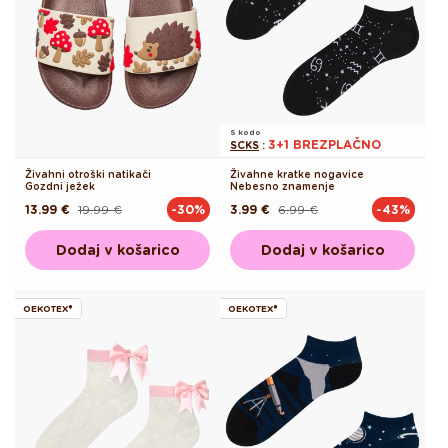
S kodo
3+1 BREZPLAČNO
SCKS
:
Živahni otroški natikači
Živahne kratke nogavice
Gozdni ježek
Nebesno znamenje
13.99 €
19.99 €
3.99 €
6.99 €
-30%
-43%
Redna
Akcijska
Redna
Akcijska
cena
cena
cena
cena
Dodaj v košarico
Dodaj v košarico
OEKOTEX®
OEKOTEX®