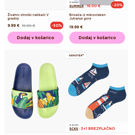
S kodo
-20%
16.00 €
SUMMER
:
Živahni otroški natikači V
Brisača iz mikrovlaken
gradnji
Jutranje gore
9.99 €
19.99 €
-50%
Redna
Akcijska
Redna
19.99 €
cena
cena
cena
Dodaj v košarico
Dodaj v košarico
OEKOTEX®
S kodo
3+1 BREZPLAČNO
SCKS
: