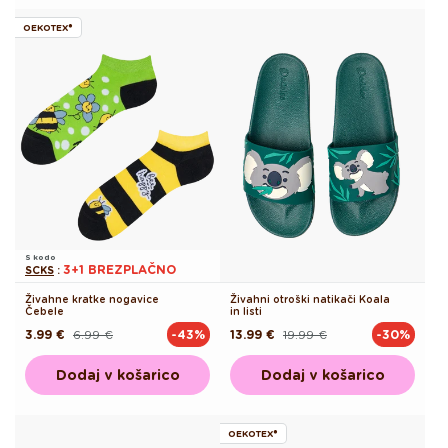
OEKOTEX®
S kodo
3+1 BREZPLAČNO
SCKS
:
Živahne kratke nogavice
Živahni otroški natikači Koala
Čebele
in listi
3.99 €
6.99 €
13.99 €
19.99 €
-43%
-30%
Redna
Akcijska
Redna
Akcijska
cena
cena
cena
cena
Dodaj v košarico
Dodaj v košarico
OEKOTEX®