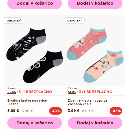
Dodaj v košarico
Dodaj v košarico
OEKOTEX®
OEKOTEX®
S kodo
S kodo
3+1 BREZPLAČNO
3+1 BREZPLAČNO
SCKS
:
SCKS
:
Živahne kratke nogavice
Živahne kratke nogavice
Glasba
Zaspana koala
3.99 €
6.99 €
3.99 €
6.99 €
-43%
-43%
Redna
Akcijska
Redna
Akcijska
cena
cena
cena
cena
Dodaj v košarico
Dodaj v košarico