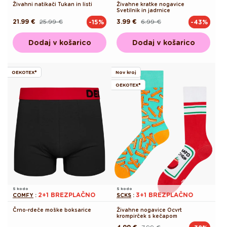
Živahni natikači Tukan in listi
Živahne kratke nogavice
Svetilnik in jadrnice
21.99 €
25.99 €
3.99 €
6.99 €
-15%
-43%
Redna
Akcijska
Redna
Akcijska
cena
cena
cena
cena
Dodaj v košarico
Dodaj v košarico
OEKOTEX®
Nov kroj
OEKOTEX®
S kodo
S kodo
2+1 BREZPLAČNO
3+1 BREZPLAČNO
COMFY
:
SCKS
:
Črno-rdeče moške boksarice
Živahne nogavice Ocvrt
krompirček s kečapom