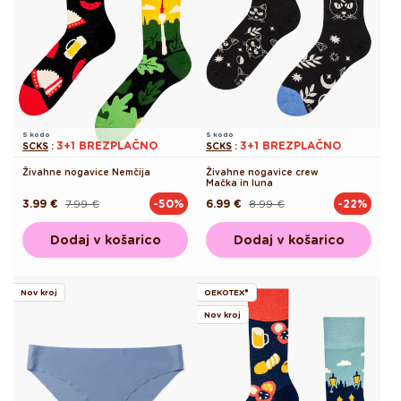
S kodo
S kodo
3+1 BREZPLAČNO
3+1 BREZPLAČNO
SCKS
:
SCKS
:
Živahne nogavice Nemčija
Živahne nogavice crew
Mačka in luna
3.99 €
7.99 €
6.99 €
8.99 €
-50%
-22%
Redna
Akcijska
Redna
Akcijska
cena
cena
cena
cena
Dodaj v košarico
Dodaj v košarico
Nov kroj
OEKOTEX®
Nov kroj