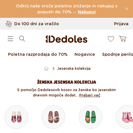
(60.199 Ocen)
Preskoči na vsebino
Odkrij naše vroče poletno znižanje in nakupuj s
Brezplačna
dostava za naročila nad
popusti do 70% →
Nakupuj
49 €
Do 100 dni za vračilo
Prijava
0
Izvirni dizajn ustvarjen pri nas
Košarica
Hitro odpošiljanje v <48 urah
Poletna razprodaja do 70%
Nogavice
Spodnje peril
Jesenska kolekcija
ŽENSKA JESENSKA KOLEKCIJA
S pomočjo Dedolesovih kosov za ženske bo jesenskim
dnevom mogoče dodat...
Preberi več