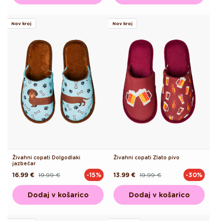
Nov kroj
Nov kroj
Živahni copati Dolgodlaki
Živahni copati Zlato pivo
jazbečar
16.99 €
19.99 €
13.99 €
19.99 €
-15%
-30%
Redna
Akcijska
Redna
Akcijska
cena
cena
cena
cena
Dodaj v košarico
Dodaj v košarico