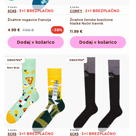
S kodo
S kodo
3+1 BREZPLAČNO
2+1 BREZPLAČNO
SCKS
:
COMFY
:
Živahne nogavice Francija
Živahne ženske brezšivne
hlačke Nočni travnik
4.99 €
7.99 €
-38%
Redna
Akcijska
Redna
11.99 €
cena
cena
cena
Dodaj v košarico
Dodaj v košarico
OEKOTEX®
OEKOTEX®
Nov kroj
S kodo
S kodo
3+1 BREZPLAČNO
3+1 BREZPLAČNO
SCKS
:
SCKS
: