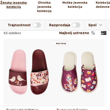
Ženska jesenska
Otroška
Moška jesenska
Kolekcij
kolekcija
jesenska
kolekcija
deževne
kolekcija
Trajnostnost
Razprodaja
Spol
Najbolj ustrezno
63
izdelkov
Nov kroj