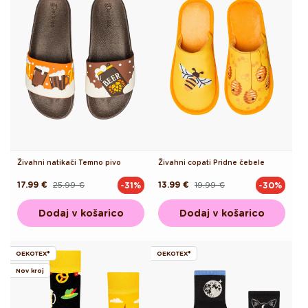
Živahni natikači Temno pivo
Živahni copati Pridne čebele
17.99 €
25.99 €
13.99 €
19.99 €
-31%
-30%
Redna
Akcijska
Redna
Akcijska
cena
cena
cena
cena
Dodaj v košarico
Dodaj v košarico
OEKOTEX®
OEKOTEX®
Nov kroj