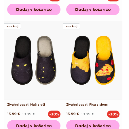
cena
cena
cena
cena
Dodaj v košarico
Dodaj v košarico
Nov kroj
Nov kroj
Živahni copati Mačje oči
Živahni copati Pica s sirom
13.99 €
19.99 €
13.99 €
19.99 €
-30%
-30%
Redna
Akcijska
Redna
Akcijska
cena
cena
cena
cena
Dodaj v košarico
Dodaj v košarico