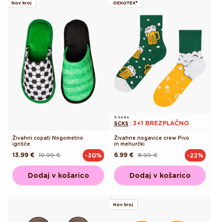
Nov kroj
OEKOTEX®
S kodo
3+1 BREZPLAČNO
SCKS
:
Živahni copati Nogometno
Živahne nogavice crew Pivo
igrišče
in mehurčki
13.99 €
19.99 €
6.99 €
8.99 €
-30%
-22%
Redna
Akcijska
Redna
Akcijska
cena
cena
cena
cena
Dodaj v košarico
Dodaj v košarico
Nov kroj