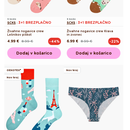
S kodo
S kodo
3+1 BREZPLAČNO
3+1 BREZPLAČNO
SCKS
:
SCKS
:
Živahne nogavice crew
Živahne nogavice crew Krava
Lešnikov piškot
in zvonec
4.99 €
8.99 €
6.99 €
8.99 €
-44%
-22%
Redna
Akcijska
Redna
Akcijska
cena
cena
cena
cena
Dodaj v košarico
Dodaj v košarico
OEKOTEX®
Nov kroj
Nov kroj