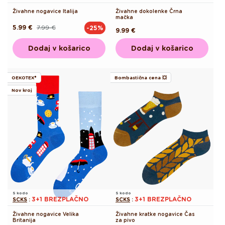
Živahne nogavice Italija
Živahne dokolenke Črna
mačka
5.99 €
7.99 €
-25%
Redna
Akcijska
Redna
9.99 €
cena
cena
cena
Dodaj v košarico
Dodaj v košarico
OEKOTEX®
Bombastična cena 💥
Nov kroj
S kodo
S kodo
3+1 BREZPLAČNO
3+1 BREZPLAČNO
SCKS
:
SCKS
:
Živahne nogavice Velika
Živahne kratke nogavice Čas
Britanija
za pivo