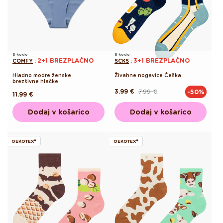
S kodo
S kodo
2+1 BREZPLAČNO
3+1 BREZPLAČNO
COMFY
:
SCKS
:
Hladno modre ženske
Živahne nogavice Češka
brezšivne hlačke
3.99 €
7.99 €
-50%
Redna
Akcijska
Redna
11.99 €
cena
cena
cena
Dodaj v košarico
Dodaj v košarico
OEKOTEX®
OEKOTEX®