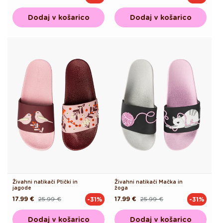
cena
cena
cena
cena
Dodaj v košarico
Dodaj v košarico
Živahni natikači Ptički in
Živahni natikači Mačka in
jagode
žoga
17.99 €
25.99 €
17.99 €
25.99 €
-31%
-31%
Redna
Akcijska
Redna
Akcijska
cena
cena
cena
cena
Dodaj v košarico
Dodaj v košarico