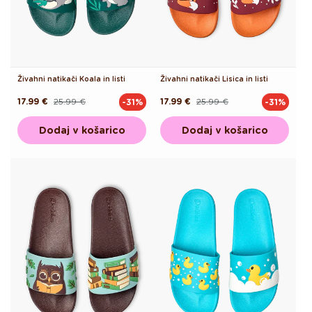
Živahni natikači Koala in listi
Živahni natikači Lisica in listi
17.99 €
25.99 €
17.99 €
25.99 €
-31%
-31%
Redna
Akcijska
Redna
Akcijska
cena
cena
cena
cena
Dodaj v košarico
Dodaj v košarico