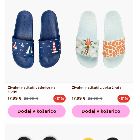
Živahni natikači Jadrnice na
Živahni natikači Ljubka žirafa
morju
17.99 €
25.99 €
17.99 €
25.99 €
-31%
-31%
Redna
Akcijska
Redna
Akcijska
cena
cena
cena
cena
Dodaj v košarico
Dodaj v košarico