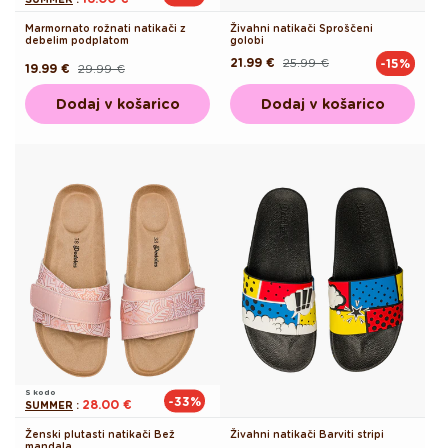
Marmornato rožnati natikači z
Živahni natikači Sproščeni
debelim podplatom
golobi
21.99 €
25.99 €
-15%
Redna
Akcijska
19.99 €
29.99 €
Redna
Akcijska
cena
cena
cena
cena
Dodaj v košarico
Dodaj v košarico
S kodo
-33%
28.00 €
SUMMER
:
Ženski plutasti natikači Bež
Živahni natikači Barviti stripi
mandala