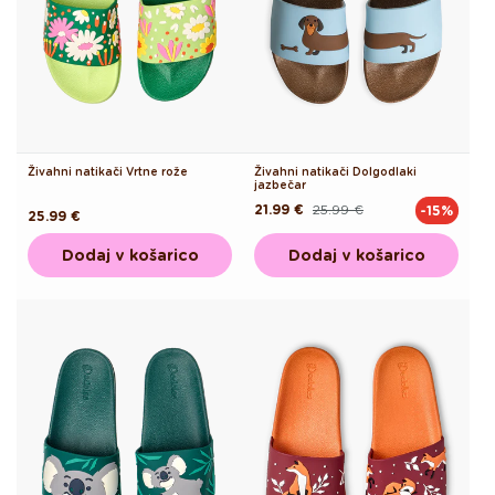
Živahni natikači Vrtne rože
Živahni natikači Dolgodlaki
jazbečar
21.99 €
25.99 €
-15%
Redna
Akcijska
Redna
25.99 €
cena
cena
cena
Dodaj v košarico
Dodaj v košarico