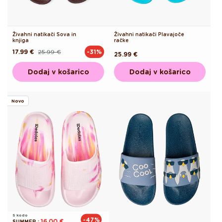
Živahni natikači Sova in
Živahni natikači Plavajoče
knjiga
račke
17.99 €
25.99 €
-31%
Redna
Akcijska
Redna
25.99 €
cena
cena
cena
Dodaj v košarico
Dodaj v košarico
Novo
S kodo
-47%
16.00 €
SUMMER
: