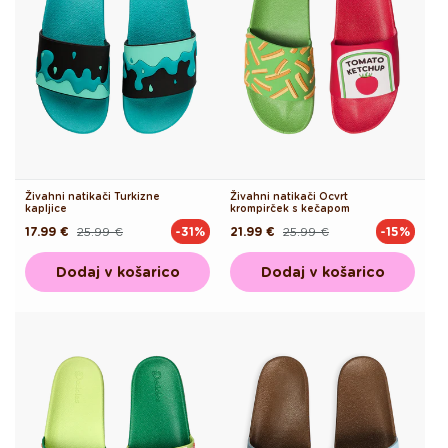
Živahni natikači Turkizne
Živahni natikači Ocvrt
kapljice
krompirček s kečapom
17.99 €
25.99 €
21.99 €
25.99 €
-31%
-15%
Redna
Akcijska
Redna
Akcijska
cena
cena
cena
cena
Dodaj v košarico
Dodaj v košarico