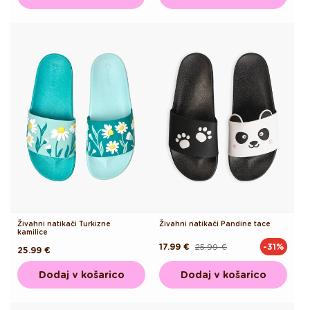
Živahni natikači Turkizne
Živahni natikači Pandine tace
kamilice
17.99 €
25.99 €
-31%
Redna
Akcijska
Redna
25.99 €
cena
cena
cena
Dodaj v košarico
Dodaj v košarico