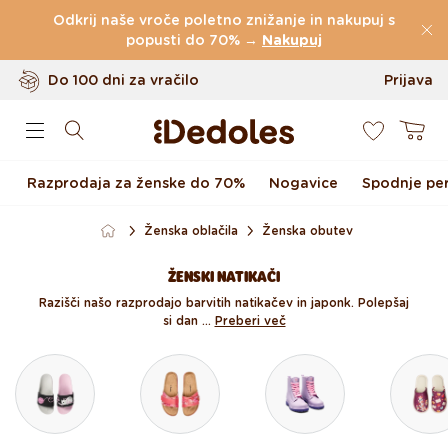
(60.231 Ocen)
Preskoči na vsebino
Odkrij naše vroče poletno znižanje in nakupuj s
Brezplačna
dostava za naročila nad
popusti do 70% →
Nakupuj
49 €
Do 100 dni za vračilo
Prijava
0
Izvirni dizajn ustvarjen pri nas
Košarica
Hitro odpošiljanje v <48 urah
Razprodaja za ženske do 70%
Nogavice
Spodnje per
Ženska oblačila
Ženska obutev
ŽENSKI NATIKAČI
Razišči našo razprodajo barvitih natikačev in japonk. Polepšaj
si dan ...
Preberi več