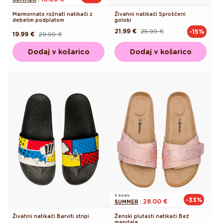
Marmornato rožnati natikači z
Živahni natikači Sproščeni
debelim podplatom
golobi
21.99 €
25.99 €
-15%
Redna
Akcijska
19.99 €
29.99 €
Redna
Akcijska
cena
cena
cena
cena
Dodaj v košarico
Dodaj v košarico
S kodo
-33%
28.00 €
SUMMER
:
Živahni natikači Barviti stripi
Ženski plutasti natikači Bež
mandala