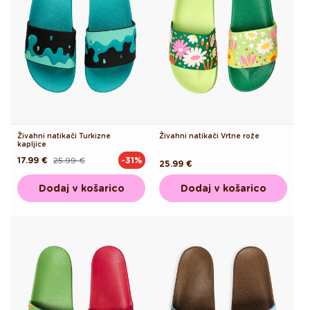
Živahni natikači Turkizne
Živahni natikači Vrtne rože
kapljice
17.99 €
25.99 €
-31%
Redna
Akcijska
Redna
25.99 €
cena
cena
cena
Dodaj v košarico
Dodaj v košarico