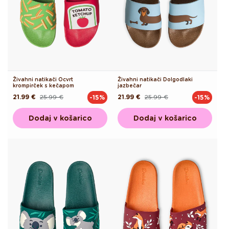
Živahni natikači Ocvrt
Živahni natikači Dolgodlaki
krompirček s kečapom
jazbečar
21.99 €
25.99 €
21.99 €
25.99 €
-15%
-15%
Redna
Akcijska
Redna
Akcijska
cena
cena
cena
cena
Dodaj v košarico
Dodaj v košarico