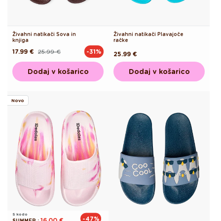
Živahni natikači Sova in
Živahni natikači Plavajoče
knjiga
račke
17.99 €
25.99 €
-31%
Redna
Akcijska
Redna
25.99 €
cena
cena
cena
Dodaj v košarico
Dodaj v košarico
Novo
S kodo
-47%
16.00 €
SUMMER
: