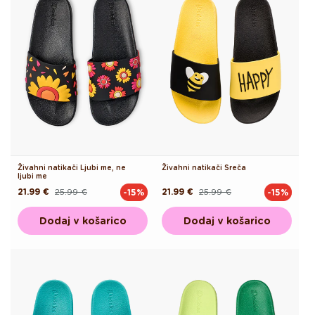
Živahni natikači Ljubi me, ne
Živahni natikači Sreča
ljubi me
21.99 €
25.99 €
21.99 €
25.99 €
-15%
-15%
Redna
Akcijska
Redna
Akcijska
cena
cena
cena
cena
Dodaj v košarico
Dodaj v košarico