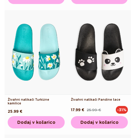
Živahni natikači Turkizne
Živahni natikači Pandine tace
kamilice
17.99 €
25.99 €
-31%
Redna
Akcijska
Redna
25.99 €
cena
cena
cena
Dodaj v košarico
Dodaj v košarico