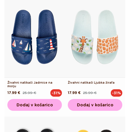
Živahni natikači Jadrnice na
Živahni natikači Ljubka žirafa
morju
17.99 €
25.99 €
17.99 €
25.99 €
-31%
-31%
Redna
Akcijska
Redna
Akcijska
cena
cena
cena
cena
Dodaj v košarico
Dodaj v košarico