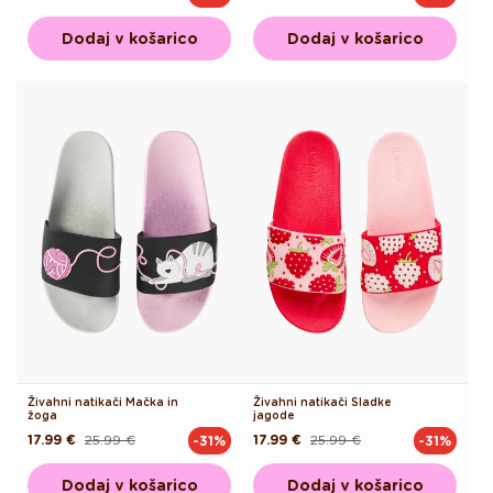
cena
cena
cena
cena
Dodaj v košarico
Dodaj v košarico
Živahni natikači Mačka in
Živahni natikači Sladke
žoga
jagode
17.99 €
25.99 €
17.99 €
25.99 €
-31%
-31%
Redna
Akcijska
Redna
Akcijska
cena
cena
cena
cena
Dodaj v košarico
Dodaj v košarico