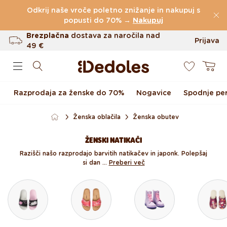
Preskoči na vsebino
Odkrij naše vroče poletno znižanje in nakupuj s
(60.231 Ocen)
popusti do 70% →
Nakupuj
Brezplačna
dostava za naročila nad
Prijava
49 €
0
Do 100 dni za vračilo
Košarica
Izvirni dizajn ustvarjen pri nas
Razprodaja za ženske do 70%
Nogavice
Spodnje per
Hitro odpošiljanje v <48 urah
Ženska oblačila
Ženska obutev
ŽENSKI NATIKAČI
Razišči našo razprodajo barvitih natikačev in japonk. Polepšaj
si dan ...
Preberi več