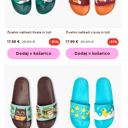
Živahni natikači Koala in listi
Živahni natikači Lisica in listi
17.99 €
25.99 €
17.99 €
25.99 €
-31%
-31%
Redna
Akcijska
Redna
Akcijska
cena
cena
cena
cena
Dodaj v košarico
Dodaj v košarico