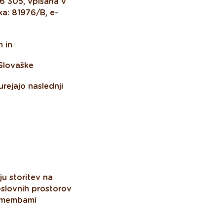
06 305, vpisana v
žka: 81976/B, e-
 in
Slovaške
urejajo naslednji
ju storitev na
oslovnih prostorov
remembami