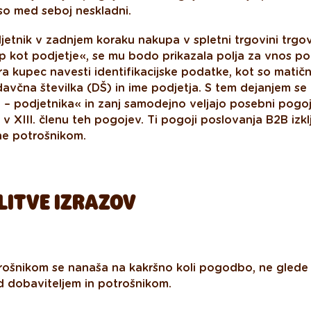
so med seboj neskladni.
etnik v zadnjem koraku nakupa v spletni trgovini trgo
 kot podjetje«, se mu bodo prikazala polja za vnos po
ra kupec navesti identifikacijske podatke, kot so matičn
davčna številka (DŠ) in ime podjetja. S tem dejanjem se
 – podjetnika« in zanj samodejno veljajo posebni pogo
 v XIII. členu teh pogojev. Ti pogoji poslovanja B2B izk
ne potrošnikom.
LITVE IZRAZOV
ošnikom se nanaša na kakršno koli pogodbo, ne glede 
d dobaviteljem in potrošnikom.