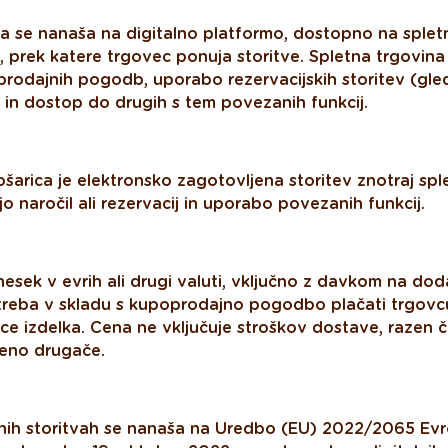
a se nanaša na digitalno platformo, dostopno na spletn
 prek katere trgovec ponuja storitve. Spletna trgovin
prodajnih pogodb, uporabo rezervacijskih storitev (gle
) in dostop do drugih s tem povezanih funkcij.
arica je elektronsko zagotovljena storitev znotraj sple
naročil ali rezervacij in uporabo povezanih funkcij.
sek v evrih ali drugi valuti, vključno z davkom na do
e treba v skladu s kupoprodajno pogodbo plačati trgovc
ice izdelka. Cena ne vključuje stroškov dostave, razen č
eno drugače.
lnih storitvah se nanaša na Uredbo (EU) 2022/2065 Ev