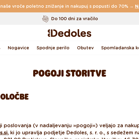
 naše vroče poletno znižanje in nakupuj s popusti do 70% →
Brezplačna
dostava za naročila nad
49 €
N
Do 100 dni za vračilo
Izvirni dizajn ustvarjen pri nas
Hitro odpošiljanje v <48 urah
%
Nogavice
Spodnje perilo
Obutev
Spomladanska ko
POGOJI STORITVE
DOLOČBE
ji poslovanja (v nadaljevanju »pogoji«) veljajo za nakup
.si,
ki jo upravlja podjetje Dedoles, s. r. o., s sedežem 