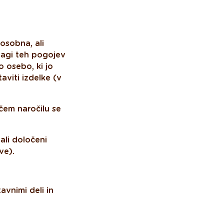
osobna, ali
lagi teh pogojev
o osebo, ki jo
aviti izdelke (v
em naročilu se
 ali določeni
ve).
avnimi deli in