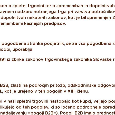
on o spletni trgovini ter o spremembah in dopolnitvah
avnem nadzoru notranjega trga pri varstvu potrošnikov
dopolnitvah nekaterih zakonov, kot je bil spremenjen Z
emembami kasnejših predpisov.
e pogodbena stranka podjetnik, se za vsa pogodbena ra
godbi, uporablja
991 iz zbirke zakonov trgovinskega zakonika Slovaške re
 B2B, zlasti na področjih pritožb, odškodninske odgovo
 kot je urejeno v teh pogojih v XIII. členu.
ki v naši spletni trgovini nastopajo kot kupci, veljajo 
zlikujejo od teh pogojev, ki so ločeno podrobneje opredel
 nadaljevanju »pogoji B2B«). Pogoji B2B imajo prednost