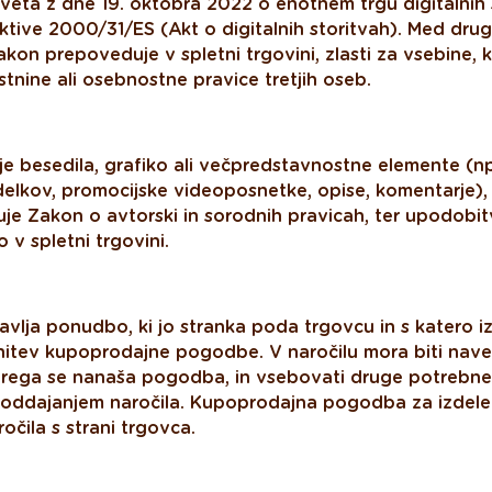
veta z dne 19. oktobra 2022 o enotnem trgu digitalnih s
tive 2000/31/ES (Akt o digitalnih storitvah). Med drug
zakon prepoveduje v spletni trgovini, zlasti za vsebine, k
stnine ali osebnostne pravice tretjih oseb.
je besedila, grafiko ali večpredstavnostne elemente (np
izdelkov, promocijske videoposnetke, opise, komentarje), 
juje Zakon o avtorski in sorodnih pravicah, ter upodobit
o v spletni trgovini.
avlja ponudbo, ki jo stranka poda trgovcu in s katero i
nitev kupoprodajne pogodbe. V naročilu mora biti nave
terega se nanaša pogodba, in vsebovati druge potrebn
ddajanjem naročila. Kupoprodajna pogodba za izdelek 
ročila s strani trgovca.