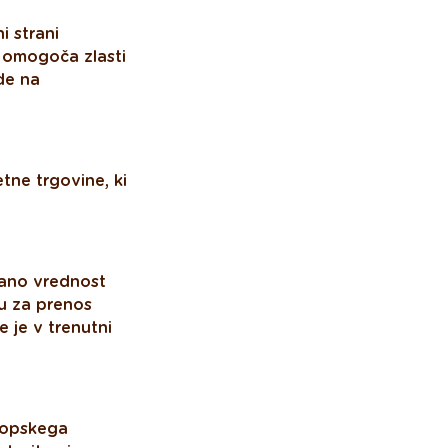
i strani
a omogoča zlasti
de na
tne trgovine, ki
dano vrednost
u za prenos
e je v trenutni
ropskega