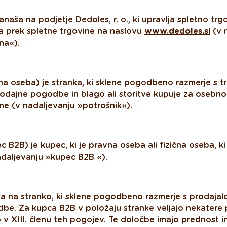
naša na podjetje Dedoles, r. o., ki upravlja spletno trgo
a prek spletne trgovine na naslovu
www.dedoles.si
(v 
na«).
čna oseba) je stranka, ki sklene pogodbeno razmerje s 
odajne pogodbe in blago ali storitve kupuje za osebno
e (v nadaljevanju »potrošnik«).
c B2B) je kupec, ki je pravna oseba ali fizična oseba, ki
adaljevanju »kupec B2B «).
a na stranko, ki sklene pogodbeno razmerje s prodajal
be. Za kupca B2B v položaju stranke veljajo nekatere
 v XIII. členu teh pogojev. Te določbe imajo prednost in