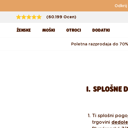
Preskoči na vsebino
Odkrij
(60.199 Ocen)
ŽENSKE
MOŠKI
OTROCI
DODATKI
Poletna razprodaja do 70
I. SPLOŠNE 
Ti splošni pogo
trgovini
dedoles