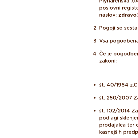
Plynárenská 7/A
poslovni registe
naslov:
zdravo@
Pogoji so sest
Vsa pogodbena 
Če je pogodbena
zakoni:
št. 40/1964 z.C
št. 250/2007 Z
št. 102/2014 Za
podlagi sklenj
prodajalca ter
kasnejših predp