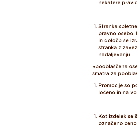
nekatere pravi
Stranka spletne
pravno osebo, k
in določb se iz
stranka z zavez
nadaljevanju
»pooblaščena ose
smatra za poobla
Promocije so pos
ločeno in na vol
Kot izdelek se š
označeno ceno,