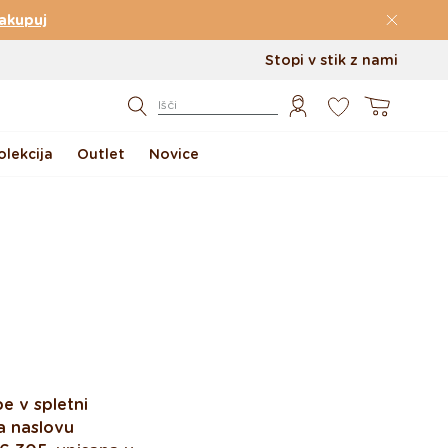
akupuj
Stopi v stik z nami
0
Košarica
Išči
lekcija
Outlet
Novice
e v spletni
na naslovu