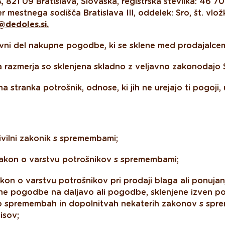
, 821 09 Bratislava, Slovaška, registrska številka: 46 7
r mestnega sodišča Bratislava III, oddelek: Sro, št. vlo
dedoles.si.
avni del nakupne pogodbe, ki se sklene med prodajalcem
razmerja so sklenjena skladno z veljavno zakonodajo 
 stranka potrošnik, odnose, ki jih ne urejajo ti pogoji, 
ivilni zakonik s spremembami;
akon o varstvu potrošnikov s spremembami;
kon o varstvu potrošnikov pri prodaji blaga ali ponujan
ene pogodbe na daljavo ali pogodbe, sklenjene izven p
 o spremembah in dopolnitvah nekaterih zakonov s sp
isov;