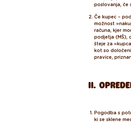
poslovanja, če 
Če kupec – podj
možnost »nakup
računa, kjer mo
podjetja (MŠ), 
šteje za »kupca
kot so določeni
pravice, prizna
II.
OPREDE
Pogodba s potr
ki se sklene me