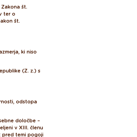
 Zakona št.
 ter o
akon št.
zmerja, ki niso
publike (Z. z.) s
rnosti, odstopa
posebne določbe –
jeni v XIII. členu
 pred temi pogoji