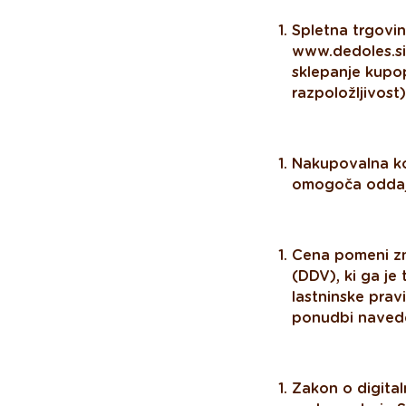
Spletna trgovin
www.dedoles.si,
sklepanje kupo
razpoložljivost
Nakupovalna koš
omogoča oddajo 
Cena pomeni zne
(DDV), ki ga j
lastninske prav
ponudbi naved
Zakon o digita