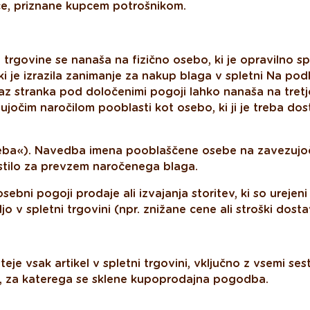
ce, priznane kupcem potrošnikom.
 trgovine se nanaša na fizično osebo, ki je opravilno sp
i je izrazila zanimanje za nakup blaga v spletni Na pod
raz stranka pod določenimi pogoji lahko nanaša na tretj
ujočim naročilom pooblasti kot osebo, ki ji je treba dost
ba«). Navedba imena pooblaščene osebe na zavezujoč
stilo za prevzem naročenega blaga.
ebni pogoji prodaje ali izvajanja storitev, ki so urejeni
jo v spletni trgovini (npr. znižane cene ali stroški dosta
teje vsak artikel v spletni trgovini, vključno z vsemi sest
 za katerega se sklene kupoprodajna pogodba.