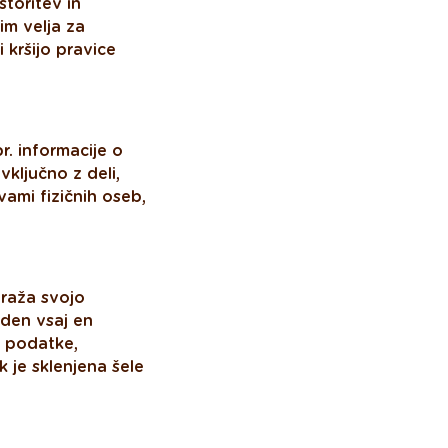
toritev in
im velja za
i kršijo pravice
r. informacije o
vključno z deli,
vami fizičnih oseb,
zraža svojo
den vsaj en
e podatke,
je sklenjena šele