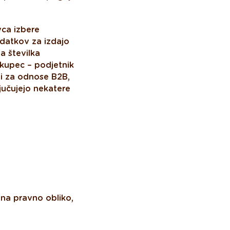
vca izbere
datkov za izdajo
a številka
 kupec – podjetnik
ji za odnose B2B,
ljučujejo nekatere
na pravno obliko,