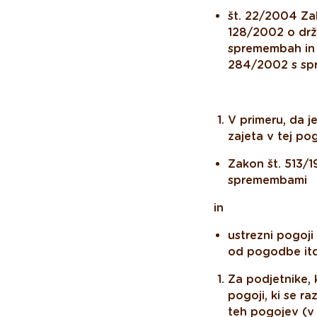
št. 22/2004 Zak
128/2002 o drž
spremembah in 
284/2002 s spr
V primeru, da j
zajeta v tej po
Zakon št. 513/1
spremembami
in
ustrezni pogoji
od pogodbe itd.,
Za podjetnike, 
pogoji, ki se ra
teh pogojev (v