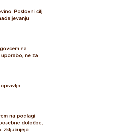
vino. Poslovni cilj
nadaljevanju
trgovcem na
 uporabo, ne za
 opravlja
cem na podlagi
 posebne določbe,
 izključujejo