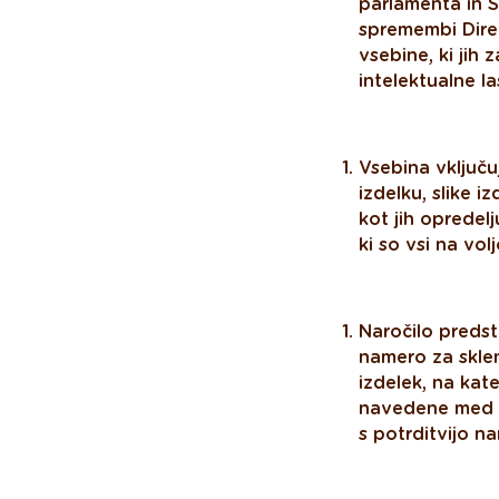
parlamenta in S
spremembi Direk
vsebine, ki jih 
intelektualne la
Vsebina vključu
izdelku, slike 
kot jih opredel
ki so vsi na volj
Naročilo predst
namero za skle
izdelek, na ka
navedene med o
s potrditvijo na