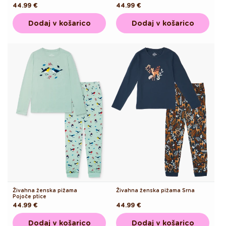
Redna
44.99 €
Redna
44.99 €
cena
cena
Dodaj v košarico
Dodaj v košarico
Živahna ženska pižama
Živahna ženska pižama Srna
Pojoče ptice
Redna
44.99 €
Redna
44.99 €
cena
cena
Dodaj v košarico
Dodaj v košarico