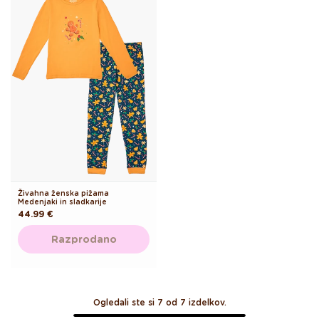
Živahna ženska pižama
Medenjaki in sladkarije
Redna
44.99 €
cena
Razprodano
Ogledali ste si 7 od 7 izdelkov.