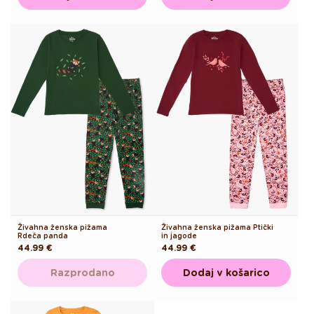
Živahna ženska pižama
Živahna ženska pižama Ptički
Rdeča panda
in jagode
Redna
44.99 €
Redna
44.99 €
cena
cena
Razprodano
Dodaj v košarico