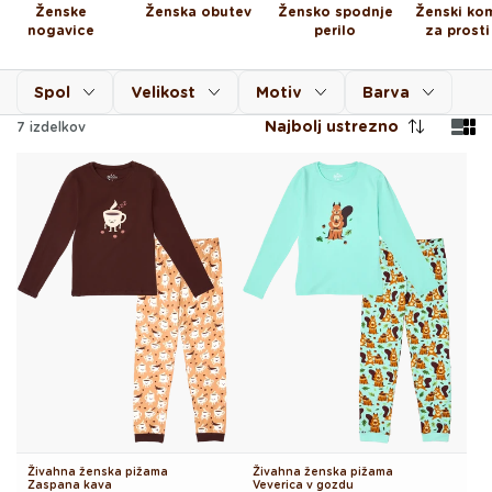
Ženske
Ženska obutev
Žensko spodnje
Ženski kom
nogavice
perilo
za prosti
Spol
Velikost
Motiv
Barva
Najbolj ustrezno
7
izdelkov
Živahna ženska pižama
Živahna ženska pižama
Zaspana kava
Veverica v gozdu