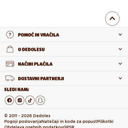
POMOČ IN VRAČILA
Stopi v stik z nami
O DEDOLESU
Pogosta zastavljena vprašanja
O nas
NAČINI PLAČILA
Vračilo in reklamacija
O izdelkih
DOSTAVNI PARTNERJI
Odstop od pogodbe
Veleprodaja
SLEDI NAM:
© 2011 - 2026 Dedoles
Pogoji poslovanja
Natečaji in kode za popust
Piškotki
Obdelava osebnih podatkov
GPSR