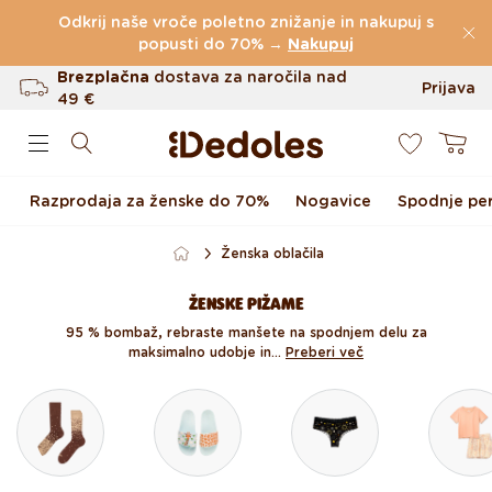
Preskoči na vsebino
Odkrij naše vroče poletno znižanje in nakupuj s
(60.199 Ocen)
popusti do 70% →
Nakupuj
Brezplačna
dostava za naročila nad
Prijava
49 €
0
Do 100 dni za vračilo
Košarica
Izvirni dizajn ustvarjen pri nas
Razprodaja za ženske do 70%
Nogavice
Spodnje per
Hitro odpošiljanje v <48 urah
Ženska oblačila
ŽENSKE PIŽAME
95 % bombaž, rebraste manšete na spodnjem delu za
maksimalno udobje in...
Preberi več