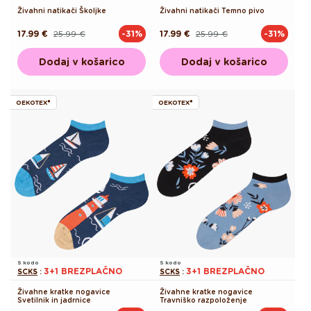
Živahni natikači Školjke
Živahni natikači Temno pivo
17.99 €
25.99 €
17.99 €
25.99 €
-31%
-31%
Redna
Akcijska
Redna
Akcijska
cena
cena
cena
cena
Dodaj v košarico
Dodaj v košarico
OEKOTEX®
OEKOTEX®
S kodo
S kodo
3+1 BREZPLAČNO
3+1 BREZPLAČNO
SCKS
:
SCKS
:
Živahne kratke nogavice
Živahne kratke nogavice
Svetilnik in jadrnice
Travniško razpoloženje