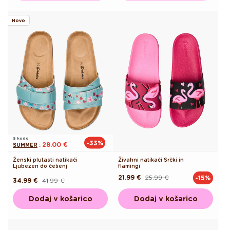
Novo
S kodo
-33%
28.00 €
SUMMER
:
Ženski plutasti natikači
Živahni natikači Srčki in
Ljubezen do češenj
flamingi
21.99 €
25.99 €
-15%
Redna
Akcijska
34.99 €
41.99 €
Redna
Akcijska
cena
cena
cena
cena
Dodaj v košarico
Dodaj v košarico