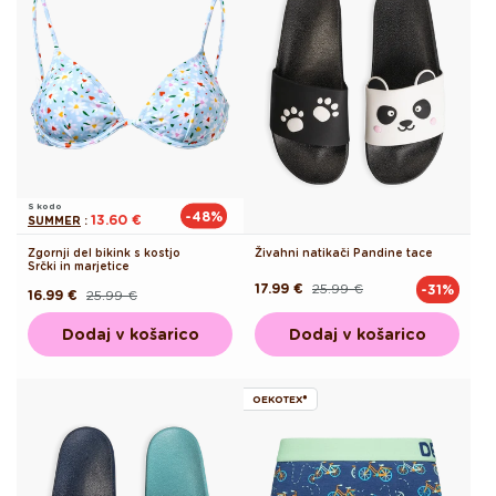
S kodo
-48%
13.60 €
SUMMER
:
Zgornji del bikink s kostjo
Živahni natikači Pandine tace
Srčki in marjetice
17.99 €
25.99 €
-31%
Redna
Akcijska
16.99 €
25.99 €
Redna
Akcijska
cena
cena
cena
cena
Dodaj v košarico
Dodaj v košarico
OEKOTEX®