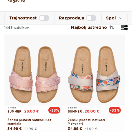
nogavice
Trajnostnost
Razprodaja
Spol
Najbolj ustrezno
1449
izdelkov
S kodo
S kodo
-33%
-33%
28.00 €
28.00 €
SUMMER
:
SUMMER
:
Ženski plutasti natikači Bež
Ženski plutasti natikači
mandala
Makov vrt
34.99 €
41.99 €
34.99 €
41.99 €
Redna
Akcijska
Redna
Akcijska