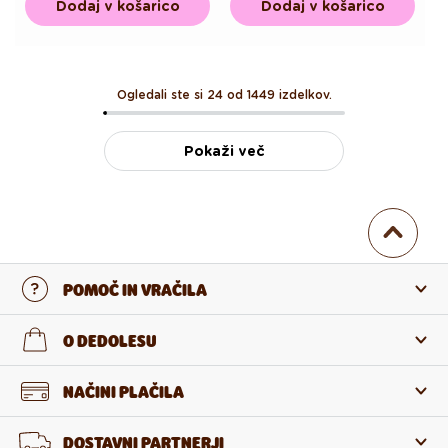
Dodaj v košarico
Dodaj v košarico
Ogledali ste si 24 od 1449 izdelkov.
Pokaži več
POMOČ IN VRAČILA
Stopi v stik z nami
O DEDOLESU
Pogosta zastavljena vprašanja
O nas
NAČINI PLAČILA
Vračilo in reklamacija
O izdelkih
DOSTAVNI PARTNERJI