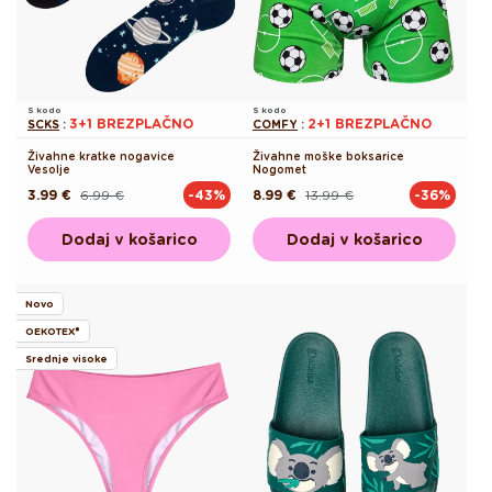
S kodo
S kodo
3+1 BREZPLAČNO
2+1 BREZPLAČNO
SCKS
:
COMFY
:
Živahne kratke nogavice
Živahne moške boksarice
Vesolje
Nogomet
3.99 €
6.99 €
8.99 €
13.99 €
-43%
-36%
Redna
Akcijska
Redna
Akcijska
cena
cena
cena
cena
Dodaj v košarico
Dodaj v košarico
Novo
OEKOTEX®
Srednje visoke