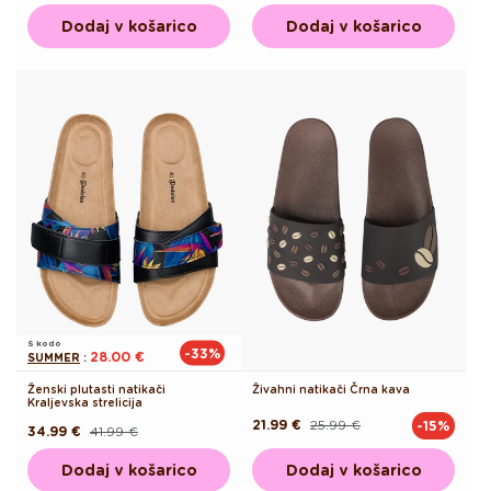
cena
cena
cena
cena
Dodaj v košarico
Dodaj v košarico
S kodo
-33%
28.00 €
SUMMER
:
Ženski plutasti natikači
Živahni natikači Črna kava
Kraljevska strelicija
21.99 €
25.99 €
-15%
Redna
Akcijska
34.99 €
41.99 €
Redna
Akcijska
cena
cena
cena
cena
Dodaj v košarico
Dodaj v košarico