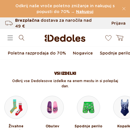
Preskoči na vsebino
Odkrij naše vroče poletno znižanje in nakupuj s
(60.231 Ocen)
popusti do 70% →
Nakupuj
Brezplačna
dostava za naročila nad
Prijava
49 €
0
Do 100 dni za vračilo
Košarica
Izvirni dizajn ustvarjen pri nas
Poletna razprodaja do 70%
Nogavice
Spodnje peril
Hitro odpošiljanje v <48 urah
VSI IZDELKI
Odkrij vse Dedolesove izdelke na enem mestu in si polepšaj
dan.
Živahne
Obutev
Spodnje perilo
Kopal