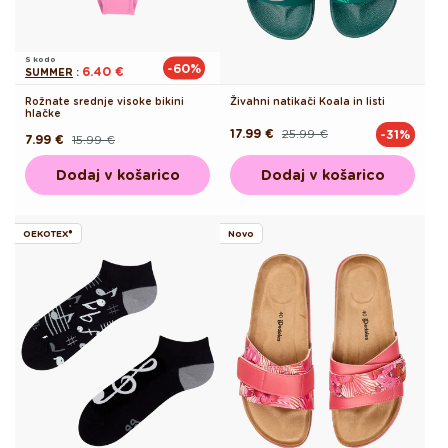
S kodo
-60%
6.40 €
SUMMER
:
Rožnate srednje visoke bikini
Živahni natikači Koala in listi
hlačke
17.99 €
25.99 €
-31%
Redna
Akcijska
7.99 €
15.99 €
Redna
Akcijska
cena
cena
cena
cena
Dodaj v košarico
Dodaj v košarico
OEKOTEX®
Novo