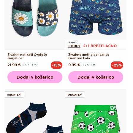
S kodo
2+1 BREZPLAČNO
COMFY
:
Živahni natikači Cvetoče
Živahne moške boksarice
marjetice
Oranžno kolo
21.99 €
25.99 €
9.99 €
13.99 €
-15%
-29%
Redna
Akcijska
Redna
Akcijska
cena
cena
cena
cena
Dodaj v košarico
Dodaj v košarico
OEKOTEX®
OEKOTEX®