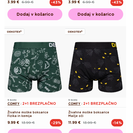
3.99 €
6.99 €
3.99 €
6.99 €
-43%
-43%
Redna
Akcijska
Redna
Akcijska
cena
cena
cena
cena
Dodaj v košarico
Dodaj v košarico
OEKOTEX®
OEKOTEX®
S kodo
S kodo
2+1 BREZPLAČNO
2+1 BREZPLAČNO
COMFY
:
COMFY
:
Živahne moške boksarice
Živahne moške boksarice
Fizika in kemija
Mačje oči
9.99 €
13.99 €
11.99 €
13.99 €
-29%
-14%
Redna
Akcijska
Redna
Akcijska
cena
cena
cena
cena