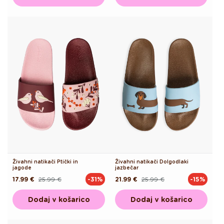
Živahni natikači Ptički in
Živahni natikači Dolgodlaki
jagode
jazbečar
17.99 €
25.99 €
21.99 €
25.99 €
-31%
-15%
Redna
Akcijska
Redna
Akcijska
cena
cena
cena
cena
Dodaj v košarico
Dodaj v košarico