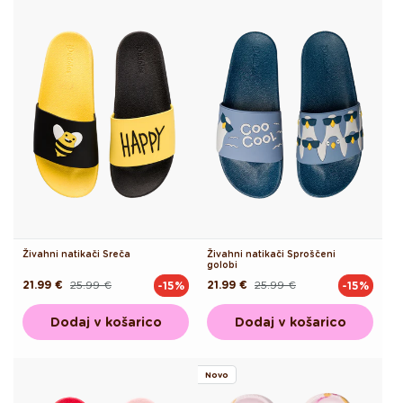
Živahni natikači Sreča
Živahni natikači Sproščeni
golobi
21.99 €
25.99 €
21.99 €
25.99 €
-15%
-15%
Redna
Akcijska
Redna
Akcijska
cena
cena
cena
cena
Dodaj v košarico
Dodaj v košarico
Novo