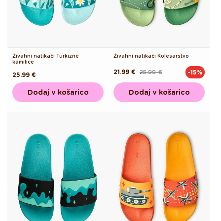
Živahni natikači Turkizne
Živahni natikači Kolesarstvo
kamilice
21.99 €
25.99 €
-15%
Redna
Akcijska
Redna
25.99 €
cena
cena
cena
Dodaj v košarico
Dodaj v košarico