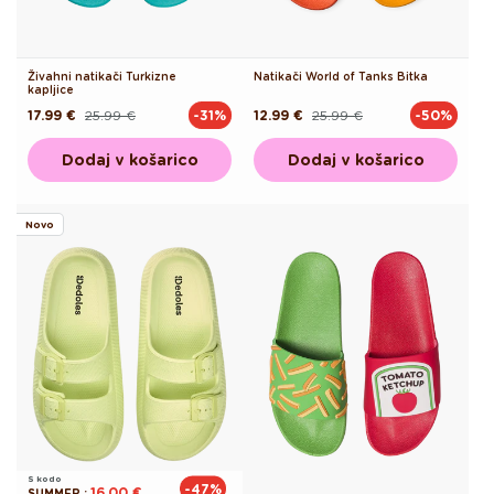
Živahni natikači Turkizne
Natikači World of Tanks Bitka
kapljice
17.99 €
25.99 €
12.99 €
25.99 €
-31%
-50%
Redna
Akcijska
Redna
Akcijska
cena
cena
cena
cena
Dodaj v košarico
Dodaj v košarico
Novo
S kodo
-47%
16.00 €
SUMMER
: