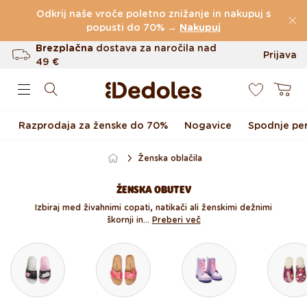
Preskoči na vsebino
Odkrij naše vroče poletno znižanje in nakupuj s
(60.231 Ocen)
popusti do 70% →
Nakupuj
Brezplačna
dostava za naročila nad
Prijava
49 €
0
Do 100 dni za vračilo
Košarica
Izvirni dizajn ustvarjen pri nas
Razprodaja za ženske do 70%
Nogavice
Spodnje per
Hitro odpošiljanje v <48 urah
Ženska oblačila
ŽENSKA OBUTEV
Izbiraj med živahnimi copati, natikači ali ženskimi dežnimi
škornji in...
Preberi več