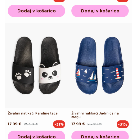
cena
cena
cena
cena
Dodaj v košarico
Dodaj v košarico
Živahni natikači Pandine tace
Živahni natikači Jadrnice na
morju
17.99 €
25.99 €
17.99 €
25.99 €
-31%
-31%
Redna
Akcijska
Redna
Akcijska
cena
cena
cena
cena
Dodaj v košarico
Dodaj v košarico