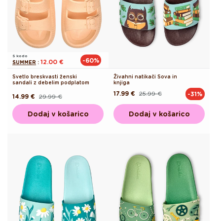
S kodo
-60%
12.00 €
SUMMER
:
Svetlo breskvasti ženski
Živahni natikači Sova in
sandali z debelim podplatom
knjiga
17.99 €
25.99 €
-31%
Redna
Akcijska
14.99 €
29.99 €
Redna
Akcijska
cena
cena
cena
cena
Dodaj v košarico
Dodaj v košarico