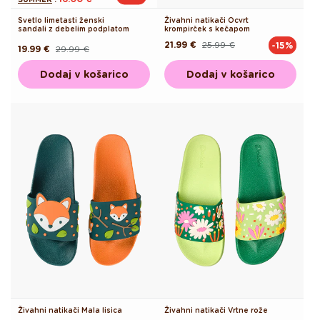
Svetlo limetasti ženski
Živahni natikači Ocvrt
sandali z debelim podplatom
krompirček s kečapom
21.99 €
25.99 €
-15%
Redna
Akcijska
19.99 €
29.99 €
Redna
Akcijska
cena
cena
cena
cena
Dodaj v košarico
Dodaj v košarico
Živahni natikači Mala lisica
Živahni natikači Vrtne rože