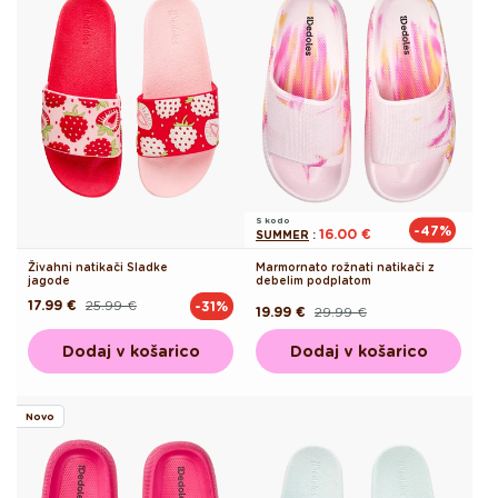
S kodo
-47%
16.00 €
SUMMER
:
Živahni natikači Sladke
Marmornato rožnati natikači z
jagode
debelim podplatom
17.99 €
25.99 €
-31%
Redna
Akcijska
19.99 €
29.99 €
Redna
Akcijska
cena
cena
cena
cena
Dodaj v košarico
Dodaj v košarico
Novo