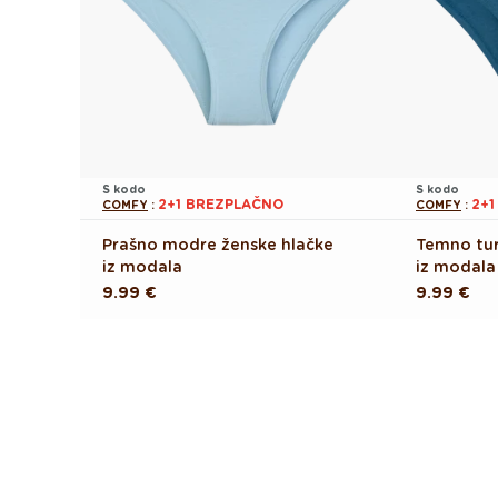
S kodo
S kodo
2+1 BREZPLAČNO
2+
COMFY
:
COMFY
:
Prašno modre ženske hlačke
Temno tur
iz modala
iz modala
Redna
9.99 €
Redna
9.99 €
cena
cena