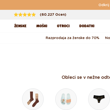
Preskoči na vsebino
Odkrij
(60.227 Ocen)
ŽENSKE
MOŠKI
OTROCI
DODATKI
Razprodaja za ženske do 70%
No
Obleci se v nežne odte