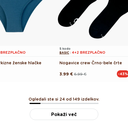
S kodo
1 BREZPLAČNO
4+2 BREZPLAČNO
BASIC
:
kizne ženske hlačke
Nogavice crew Črno-bele črte
3.99 €
6.99 €
-43%
Redna
Akcijska
cena
cena
Ogledali ste si 24 od 149 izdelkov.
Pokaži več