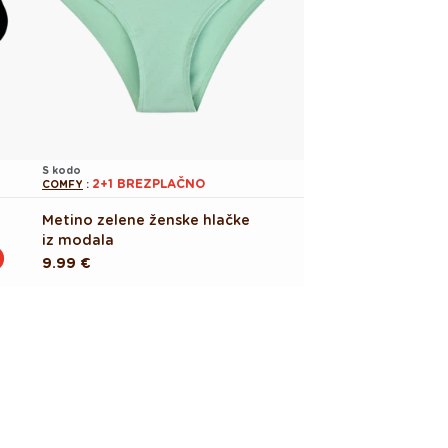
S kodo
2+1 BREZPLAČNO
COMFY
:
Metino zelene ženske hlačke
iz modala
Redna
9.99 €
cena