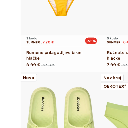
S kodo
S kodo
-55%
7.20 €
6.
SUMMER
:
SUMMER
:
Rumene prilagodljive bikini
Rožnate sr
hlačke
hlačke
8.99 €
15.99 €
7.99 €
15.
Redna
Akcijska
Redna
Akcijska
cena
cena
cena
cena
Novo
Nov kroj
OEKOTEX®