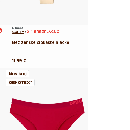
S kodo
%
2+1 BREZPLAČNO
COMFY
:
Bež ženske čipkaste hlačke
Redna
11.99 €
cena
Nov kroj
OEKOTEX®