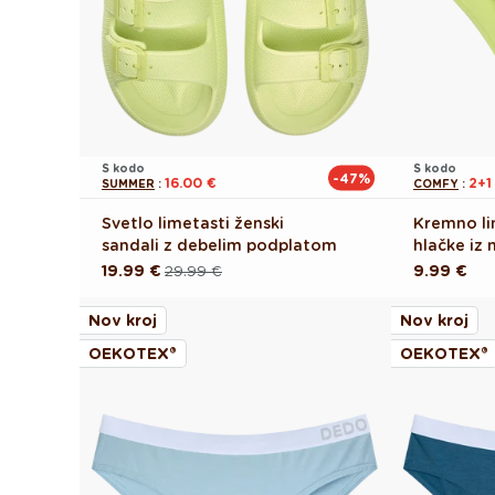
S kodo
S kodo
-47%
16.00 €
2+
SUMMER
:
COMFY
:
Svetlo limetasti ženski
Kremno li
sandali z debelim podplatom
hlačke iz
19.99 €
29.99 €
Redna
9.99 €
Redna
Akcijska
cena
cena
cena
Nov kroj
Nov kroj
OEKOTEX®
OEKOTEX®