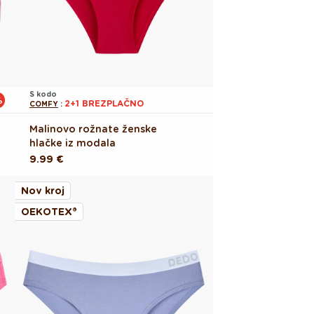
S kodo
%
2+1 BREZPLAČNO
COMFY
:
Malinovo rožnate ženske
hlačke iz modala
Redna
9.99 €
cena
Nov kroj
OEKOTEX®