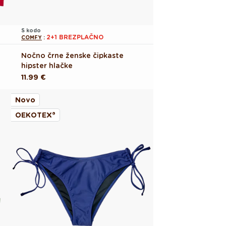
S kodo
2+1 BREZPLAČNO
COMFY
:
Nočno črne ženske čipkaste
hipster hlačke
Redna
11.99 €
cena
Novo
OEKOTEX®