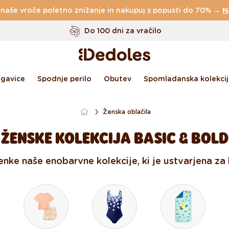
 naše vroče poletno znižanje in nakupuj s popusti do 70% →
Brezplačna
dostava za naročila nad
49 €
N
Do 100 dni za vračilo
Izvirni dizajn ustvarjen pri nas
Hitro odpošiljanje v <48 urah
gavice
Spodnje perilo
Obutev
Spomladanska kolekcij
Ženska oblačila
ŽENSKE KOLEKCIJA BASIC & BOLD
nke naše enobarvne kolekcije, ki je ustvarjena za 