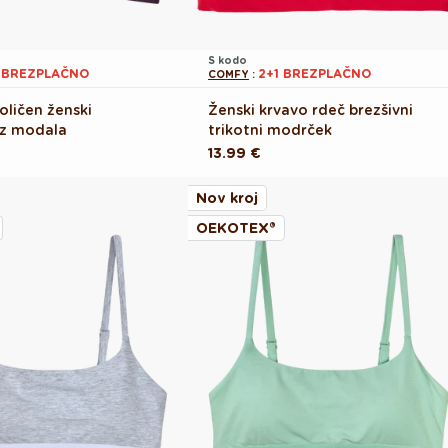
S kodo
1 BREZPLAČNO
2+1 BREZPLAČNO
COMFY
:
joličen ženski
Ženski krvavo rdeč brezšivni
iz modala
trikotni modrček
Redna
13.99 €
cena
Nov kroj
OEKOTEX®