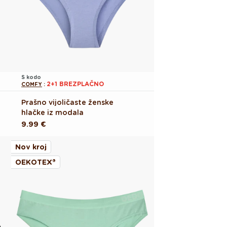
S kodo
2+1 BREZPLAČNO
COMFY
:
Prašno vijoličaste ženske
hlačke iz modala
Redna
9.99 €
cena
Nov kroj
OEKOTEX®