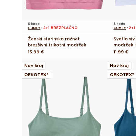
S kodo
S kodo
2+1 BREZPLAČNO
2+
COMFY
:
COMFY
:
Ženski starinsko rožnat
Svetlo siv
brezšivni trikotni modrček
modrček 
Redna
13.99 €
Redna
11.99 €
cena
cena
Nov kroj
Nov kroj
OEKOTEX®
OEKOTEX®