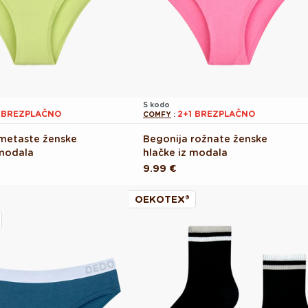
S kodo
1 BREZPLAČNO
2+1 BREZPLAČNO
COMFY
:
metaste ženske
Begonija rožnate ženske
 modala
hlačke iz modala
Redna
9.99 €
cena
OEKOTEX®