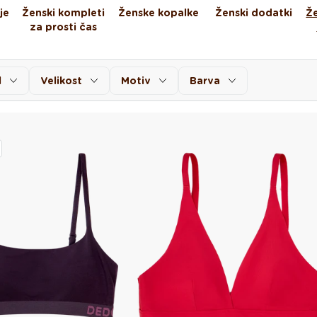
je
Ženski kompleti
Ženske kopalke
Ženski dodatki
Že
za prosti čas
l
Velikost
Motiv
Barva