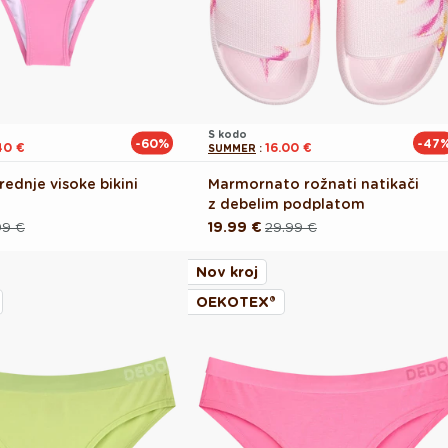
S kodo
-60%
-47
40 €
16.00 €
SUMMER
:
ednje visoke bikini
Marmornato rožnati natikači
z debelim podplatom
99 €
19.99 €
29.99 €
Redna
Akcijska
cena
cena
Nov kroj
OEKOTEX®