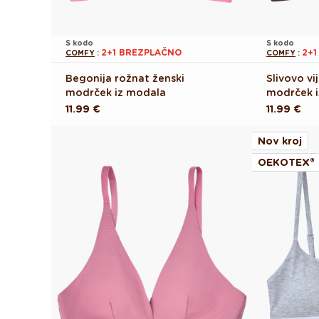
S kodo
S kodo
2+1 BREZPLAČNO
2+
COMFY
:
COMFY
:
Begonija rožnat ženski
Slivovo vi
modrček iz modala
modrček 
Redna
11.99 €
Redna
11.99 €
cena
cena
Nov kroj
OEKOTEX®