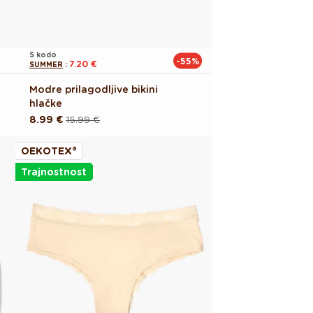
S kodo
-55%
7.20 €
SUMMER
:
Modre prilagodljive bikini
hlačke
8.99 €
15.99 €
Redna
Akcijska
cena
cena
OEKOTEX®
Trajnostnost