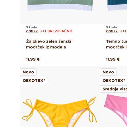
S kodo
S kodo
2+1 BREZPLAČNO
2+
COMFY
:
COMFY
:
Žajbljevo zelen ženski
Temno tur
modrček iz modala
modrček 
Redna
11.99 €
Redna
11.99 €
cena
cena
Novo
Novo
OEKOTEX®
OEKOTEX®
Srednje vis