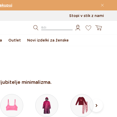
akupuj
Stopi v stik z nami
0
Košarica
Išči
a
Outlet
Novi izdelki za ženske
ljubitelje minimalizma.