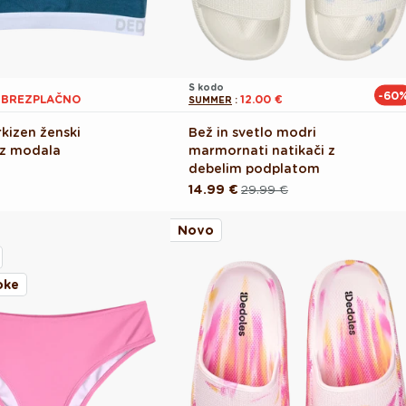
S kodo
-60
1 BREZPLAČNO
12.00 €
SUMMER
:
kizen ženski
Bež in svetlo modri
iz modala
marmornati natikači z
debelim podplatom
14.99 €
29.99 €
Redna
Akcijska
cena
cena
Novo
oke