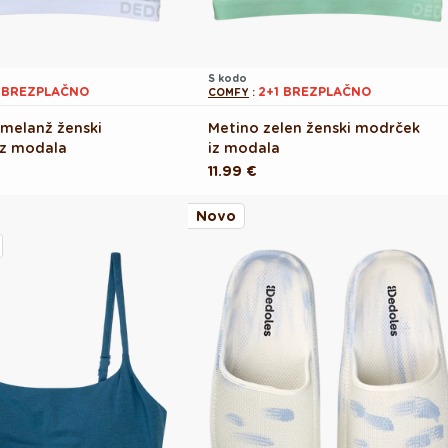
S kodo
1 BREZPLAČNO
2+1 BREZPLAČNO
COMFY
:
 melanž ženski
Metino zelen ženski modrček
iz modala
iz modala
Redna
11.99 €
cena
Novo