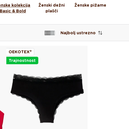
nske kolekcija
Ženski dežni
Ženske pižame
Kole
Basic & Bold
plašči
športni
Najbolj ustrezno
OEKOTEX®
Trajnostnost