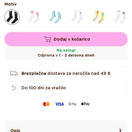
e
Motiv
z
d
i
c
Dodaj v košarico
Na zalogi
Odprema v
1 - 2 delovna dneh
Brezplačna
dostava za naročila nad
49 €
Do 100 dni za vračilo
Opis