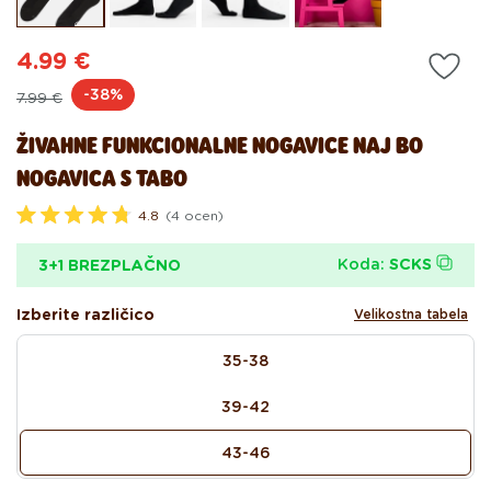
modalnem
mo
oknu
ok
4.99 €
Redna
Akcijska
-38%
7.99 €
cena
cena
ŽIVAHNE FUNKCIONALNE NOGAVICE NAJ BO
NOGAVICA S TABO
4.8
(4 ocen)
O
c
e
Koda:
SCKS
3+1 BREZPLAČNO
n
j
e
Izberite različico
Velikostna tabela
n
o
size
z
35-38
4
.
8
39-42
o
d
5
43-46
z
v