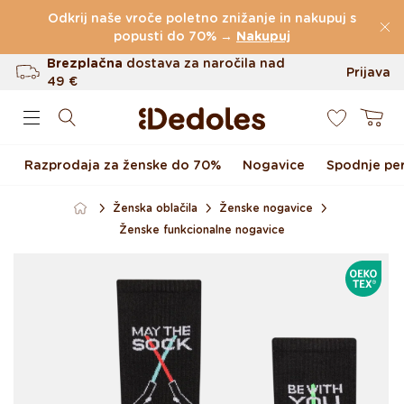
Preskoči na vsebino
Odkrij naše vroče poletno znižanje in nakupuj s
(60.231 Ocen)
popusti do 70% →
Nakupuj
Brezplačna
dostava za naročila nad
Prijava
49 €
0
Do 100 dni za vračilo
Košarica
Izvirni dizajn ustvarjen pri nas
Razprodaja za ženske do 70%
Nogavice
Spodnje per
Hitro odpošiljanje v <48 urah
Ženska oblačila
Ženske nogavice
Ženske funkcionalne nogavice
Preskoči na informacije o
OEKOTE
izdelku