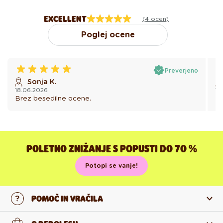
EXCELLENT
(4 ocen)
Poglej ocene
Preverjeno
Sonja K.
18.06.2026
18
Brez besedilne ocene.
Br
POLETNO ZNIŽANJE S POPUSTI DO 70 %
Potopi se vanje!
POMOČ IN VRAČILA
Stopi v stik z nami