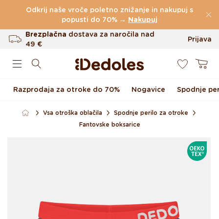
Preskoči na vsebino
Odkrij naše vroče poletno znižanje in nakupuj s
(60.231 Ocen)
popusti do 70% →
Nakupuj
Brezplačna
dostava za naročila nad
Prijava
49 €
0
Do 100 dni za vračilo
Košarica
Izvirni dizajn ustvarjen pri nas
Razprodaja za otroke do 70%
Nogavice
Spodnje per
Hitro odpošiljanje v <48 urah
Vsa otroška oblačila
Spodnje perilo za otroke
Fantovske boksarice
Preskoči na informacije o
OEKOTE
izdelku