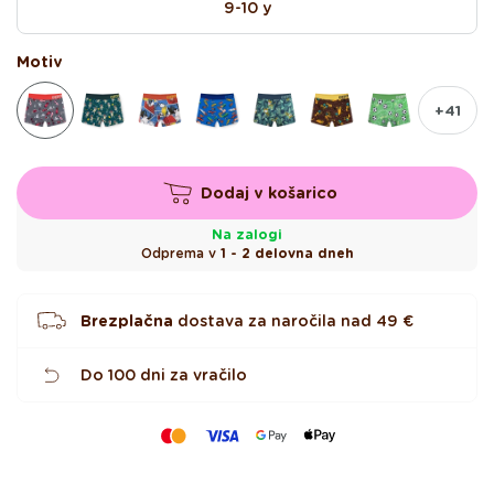
e
9-10 y
z
d
i
Motiv
c
+41
Dodaj v košarico
Na zalogi
Odprema v
1 - 2 delovna dneh
Brezplačna
dostava za naročila nad
49 €
Do 100 dni za vračilo