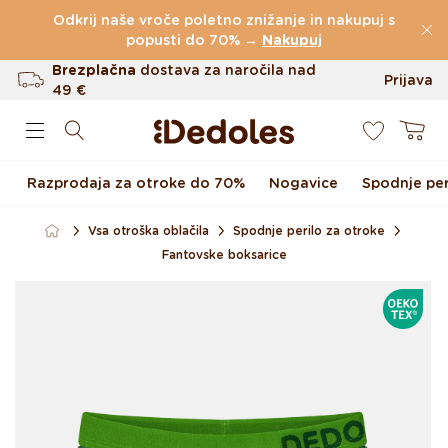
Preskoči na vsebino
Odkrij naše vroče poletno znižanje in nakupuj s
(60.227 Ocen)
popusti do 70% →
Nakupuj
Brezplačna
dostava za naročila nad
Prijava
49 €
0
Do 100 dni za vračilo
Košarica
Izvirni dizajn ustvarjen pri nas
Razprodaja za otroke do 70%
Nogavice
Spodnje per
Hitro odpošiljanje v <48 urah
Vsa otroška oblačila
Spodnje perilo za otroke
Fantovske boksarice
Preskoči na informacije o
OEKOTE
izdelku