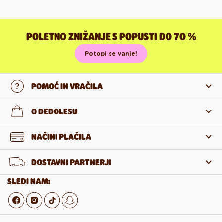
POLETNO ZNIŽANJE S POPUSTI DO 70 %
Potopi se vanje!
POMOČ IN VRAČILA
Stopi v stik z nami
O DEDOLESU
Pogosta zastavljena vprašanja
O nas
NAČINI PLAČILA
Vračilo in reklamacija
O izdelkih
DOSTAVNI PARTNERJI
Odstop od pogodbe
Veleprodaja
SLEDI NAM: