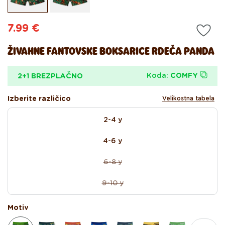
modalnem
mo
oknu
ok
Redna
7.99 €
cena
ŽIVAHNE FANTOVSKE BOKSARICE RDEČA PANDA
Koda:
COMFY
2+1 BREZPLAČNO
Izberite različico
Velikostna tabela
size
2-4 y
4-6 y
6-8 y
Različica
je
9-10 y
razprodana
Različica
ali
je
ni
razprodana
Motiv
na
ali