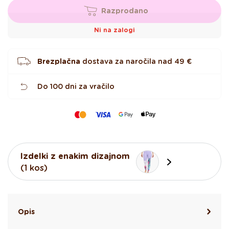
d
i
Razprodano
c
Ni na zalogi
Brezplačna
dostava za naročila nad
49 €
Do 100 dni za vračilo
Izdelki z enakim dizajnom
(1 kos)
Opis