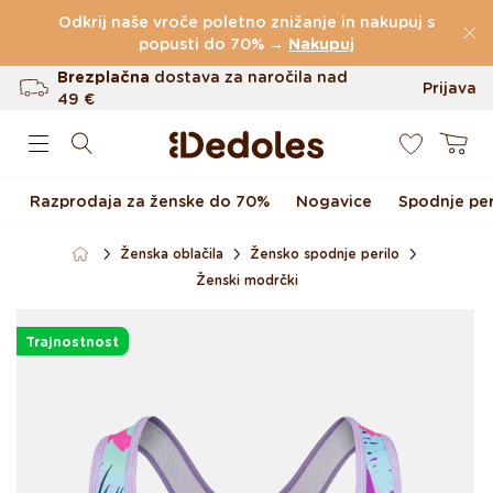
Preskoči na vsebino
Odkrij naše vroče poletno znižanje in nakupuj s
(60.231 Ocen)
popusti do 70% →
Nakupuj
Brezplačna
dostava za naročila nad
Prijava
49 €
0
Do 100 dni za vračilo
Košarica
Izvirni dizajn ustvarjen pri nas
Razprodaja za ženske do 70%
Nogavice
Spodnje per
Hitro odpošiljanje v <48 urah
Ženska oblačila
Žensko spodnje perilo
Ženski modrčki
Preskoči na informacije o
izdelku
Trajnostnost