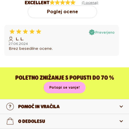
EXCELLENT
(1 ocena)
Poglej ocene
Preverjeno
L. L.
27.06.2024
Brez besedilne ocene.
POLETNO ZNIŽANJE S POPUSTI DO 70 %
Potopi se vanje!
POMOČ IN VRAČILA
Stopi v stik z nami
O DEDOLESU