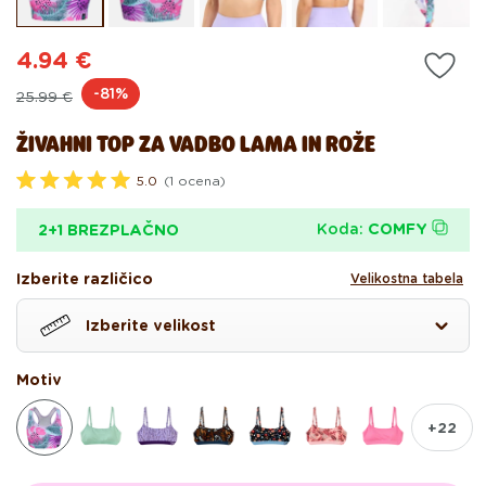
modalnem
mo
oknu
ok
4.94 €
Redna
Akcijska
-81%
25.99 €
cena
cena
ŽIVAHNI TOP ZA VADBO LAMA IN ROŽE
5.0
(1 ocena)
O
c
e
Koda:
COMFY
2+1 BREZPLAČNO
n
j
e
Izberite različico
Velikostna tabela
n
o
z
Izberite velikost
5
.
0
Motiv
o
d
5
z
+22
v
e
z