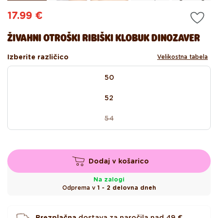
Redna
17.99 €
cena
ŽIVAHNI OTROŠKI RIBIŠKI KLOBUK DINOZAVER
Izberite različico
Velikostna tabela
size
50
52
54
Različica
je
razprodana
ali
Dodaj v košarico
ni
na
Na zalogi
voljo
Odprema v
1 - 2 delovna dneh
Brezplačna
dostava za naročila nad
49 €