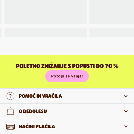
POLETNO ZNIŽANJE S POPUSTI DO 70 %
Potopi se vanje!
POMOČ IN VRAČILA
Stopi v stik z nami
O DEDOLESU
Pogosta zastavljena vprašanja
O nas
NAČINI PLAČILA
Vračilo in reklamacija