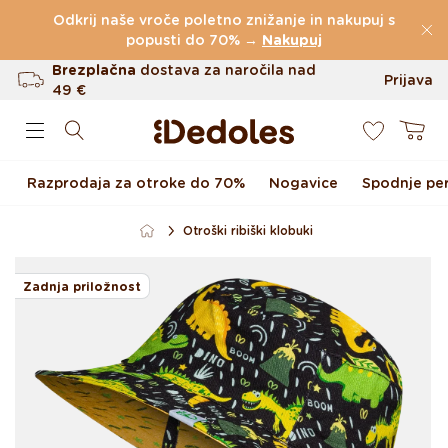
Preskoči na vsebino
Odkrij naše vroče poletno znižanje in nakupuj s
(60.231 Ocen)
popusti do 70% →
Nakupuj
Brezplačna
dostava za naročila nad
Prijava
49 €
0
Do 100 dni za vračilo
Košarica
Izvirni dizajn ustvarjen pri nas
Razprodaja za otroke do 70%
Nogavice
Spodnje per
Hitro odpošiljanje v <48 urah
Otroški ribiški klobuki
Preskoči na informacije o
izdelku
Zadnja priložnost