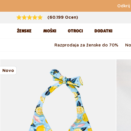
Preskoči na vsebino
Odkrij
(60.199 Ocen)
ŽENSKE
MOŠKI
OTROCI
DODATKI
Razprodaja za ženske do 70%
No
Preskoči na informacije o
izdelku
Novo