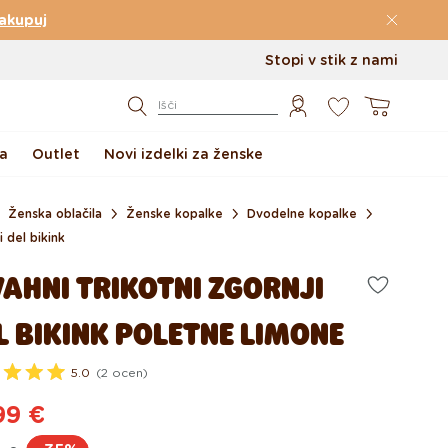
akupuj
Stopi v stik z nami
0
Košarica
Išči
a
Outlet
Novi izdelki za ženske
Ženska oblačila
Ženske kopalke
Dvodelne kopalke
i del bikink
VAHNI TRIKOTNI ZGORNJI
L BIKINK POLETNE LIMONE
5.0
(2 ocen)
99 €
dna
ijska