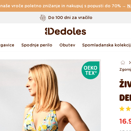
 naše vroče poletno znižanje in nakupuj s popusti do 70% →
Brezplačna
dostava za naročila nad
49 €
N
Do 100 dni za vračilo
Izvirni dizajn ustvarjen pri nas
Hitro odpošiljanje v <48 urah
gavice
Spodnje perilo
Obutev
Spomladanska kolekcij
OEKOTEX®
Zgornj
ŽI
DE
O
c
16.
e
n
Re
Akc
j