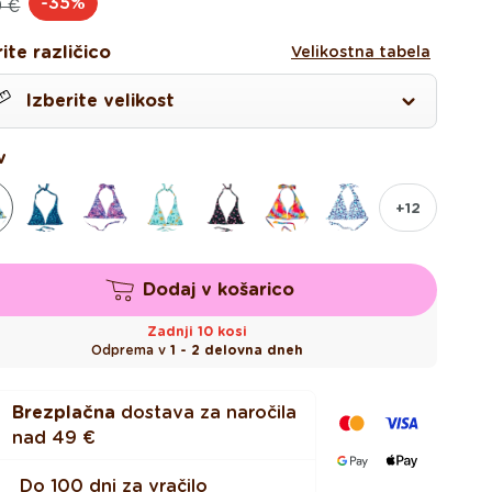
-35%
9 €
na
na
ite različico
Velikostna tabela
Izberite velikost
S
v
+12
Dodaj v košarico
Zadnji 10 kosi
Odprema v
1 - 2 delovna dneh
L
Brezplačna
dostava za naročila
XL
nad
49 €
Do 100 dni za vračilo