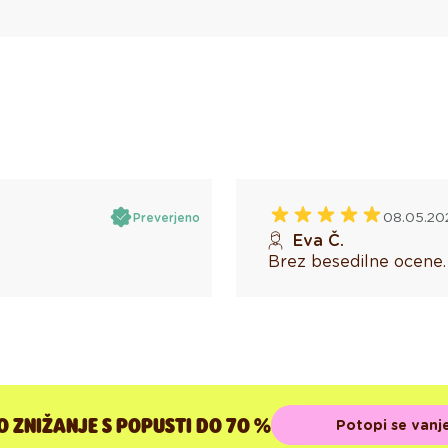
08.05.20
Preverjeno
Eva Č.
Brez besedilne ocene.
 ZNIŽANJE S POPUSTI DO 70 %
Potopi se vanje