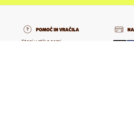
POMOČ IN VRAČILA
NA
Stopi v stik z nami
Pogosta zastavljena vprašanja
Vračilo in reklamacija
DO
Odstop od pogodbe
O DEDOLESU
O nas
O izdelkih