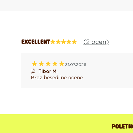
(2 ocen)
EXCELLENT
31.07.2026
Tibor M.
Brez besedilne ocene.
POLETNO