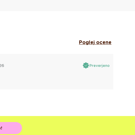
Poglej ocene
26
Preverjeno
!