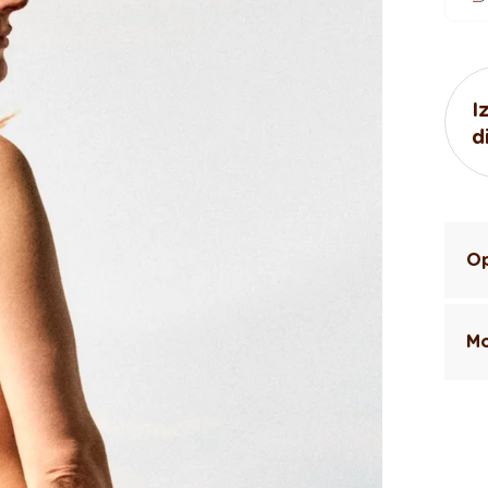
I
d
Op
Mo