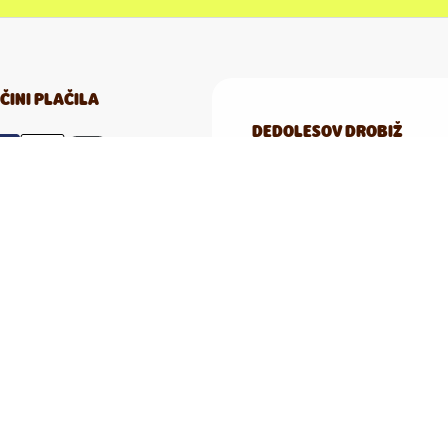
ČINI PLAČILA
DEDOLESOV DROBIŽ
Darujte Dedolesov drobiž 
življenje na našem planetu
Tudi majhne stvari lahko iz
STAVNI PARTNERJI
planetu. S programom
Ded
lahko prispevate z nakup
boljšo in bolj zdravo priho
SLEDI NAM: