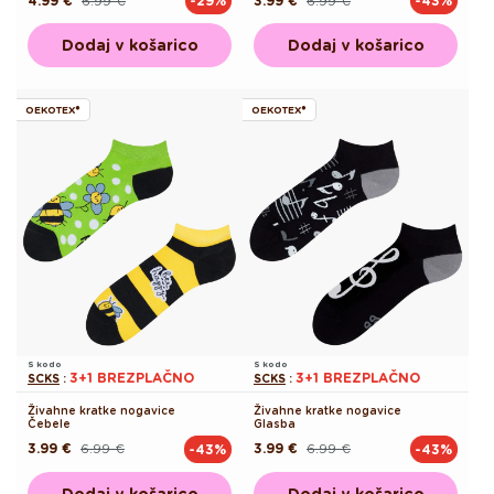
4.99 €
6.99 €
3.99 €
6.99 €
-29%
-43%
Redna
Akcijska
Redna
Akcijska
cena
cena
cena
cena
Dodaj v košarico
Dodaj v košarico
OEKOTEX®
OEKOTEX®
S kodo
S kodo
3+1 BREZPLAČNO
3+1 BREZPLAČNO
SCKS
:
SCKS
:
Živahne kratke nogavice
Živahne kratke nogavice
Čebele
Glasba
3.99 €
6.99 €
3.99 €
6.99 €
-43%
-43%
Redna
Akcijska
Redna
Akcijska
cena
cena
cena
cena
Dodaj v košarico
Dodaj v košarico