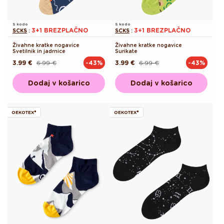
S kodo
S kodo
3+1 BREZPLAČNO
3+1 BREZPLAČNO
SCKS
:
SCKS
:
Živahne kratke nogavice
Živahne kratke nogavice
Svetilnik in jadrnice
Surikate
3.99 €
6.99 €
3.99 €
6.99 €
-43%
-43%
Redna
Akcijska
Redna
Akcijska
cena
cena
cena
cena
Dodaj v košarico
Dodaj v košarico
OEKOTEX®
OEKOTEX®