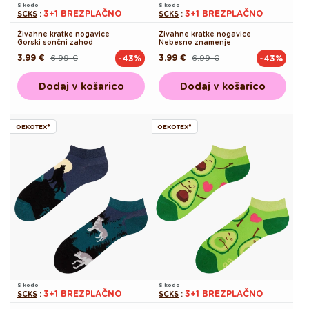
S kodo
S kodo
3+1 BREZPLAČNO
3+1 BREZPLAČNO
SCKS
:
SCKS
:
Živahne kratke nogavice
Živahne kratke nogavice
Gorski sončni zahod
Nebesno znamenje
3.99 €
6.99 €
3.99 €
6.99 €
-43%
-43%
Redna
Akcijska
Redna
Akcijska
cena
cena
cena
cena
Dodaj v košarico
Dodaj v košarico
OEKOTEX®
OEKOTEX®
S kodo
S kodo
3+1 BREZPLAČNO
3+1 BREZPLAČNO
SCKS
:
SCKS
: