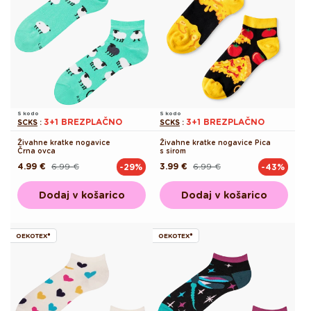
S kodo
S kodo
3+1 BREZPLAČNO
3+1 BREZPLAČNO
SCKS
:
SCKS
:
Živahne kratke nogavice
Živahne kratke nogavice Pica
Črna ovca
s sirom
4.99 €
6.99 €
3.99 €
6.99 €
-29%
-43%
Redna
Akcijska
Redna
Akcijska
cena
cena
cena
cena
Dodaj v košarico
Dodaj v košarico
OEKOTEX®
OEKOTEX®