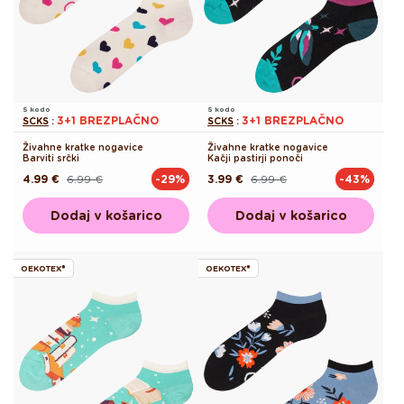
S kodo
S kodo
3+1 BREZPLAČNO
3+1 BREZPLAČNO
SCKS
:
SCKS
:
Živahne kratke nogavice
Živahne kratke nogavice
Barviti srčki
Kačji pastirji ponoči
4.99 €
6.99 €
3.99 €
6.99 €
-29%
-43%
Redna
Akcijska
Redna
Akcijska
cena
cena
cena
cena
Dodaj v košarico
Dodaj v košarico
OEKOTEX®
OEKOTEX®