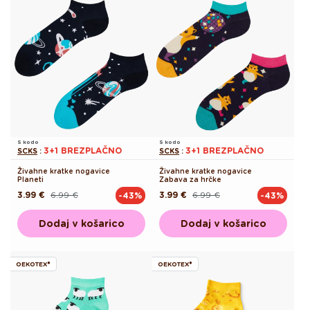
S kodo
S kodo
3+1 BREZPLAČNO
3+1 BREZPLAČNO
SCKS
:
SCKS
:
Živahne kratke nogavice
Živahne kratke nogavice
Planeti
Zabava za hrčke
3.99 €
6.99 €
3.99 €
6.99 €
-43%
-43%
Redna
Akcijska
Redna
Akcijska
cena
cena
cena
cena
Dodaj v košarico
Dodaj v košarico
OEKOTEX®
OEKOTEX®