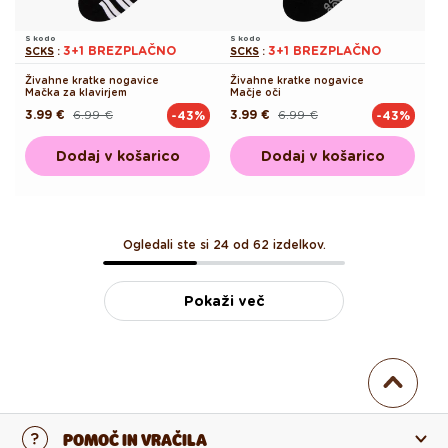
S kodo
S kodo
3+1 BREZPLAČNO
3+1 BREZPLAČNO
SCKS
:
SCKS
:
Živahne kratke nogavice
Živahne kratke nogavice
Mačka za klavirjem
Mačje oči
3.99 €
6.99 €
3.99 €
6.99 €
-43%
-43%
Redna
Akcijska
Redna
Akcijska
cena
cena
cena
cena
Dodaj v košarico
Dodaj v košarico
Ogledali ste si 24 od 62 izdelkov.
Pokaži več
POMOČ IN VRAČILA