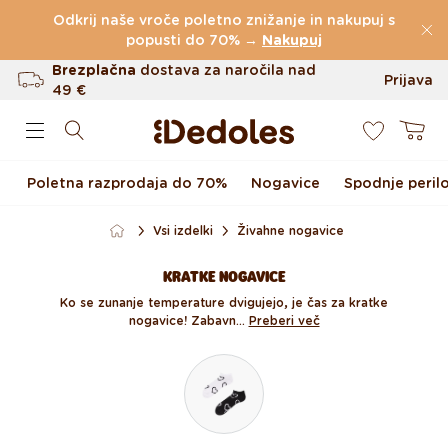
Preskoči na vsebino
Odkrij naše vroče poletno znižanje in nakupuj s
(60.227 Ocen)
popusti do 70% →
Nakupuj
Brezplačna
dostava za naročila nad
Prijava
49 €
0
Do 100 dni za vračilo
Košarica
Izvirni dizajn ustvarjen pri nas
Poletna razprodaja do 70%
Nogavice
Spodnje peril
Hitro odpošiljanje v <48 urah
Vsi izdelki
Živahne nogavice
KRATKE NOGAVICE
Ko se zunanje temperature dvigujejo, je čas za kratke
nogavice! Zabavn...
Preberi več