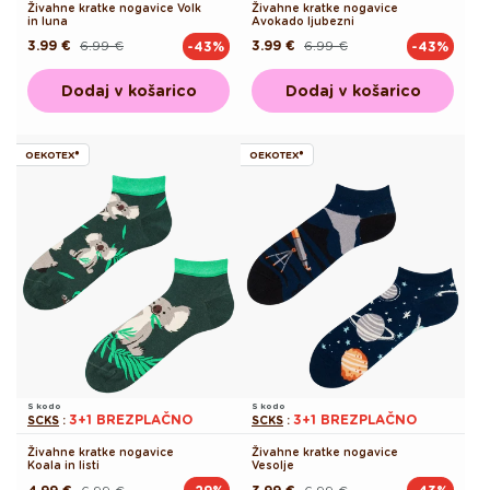
Živahne kratke nogavice Volk
Živahne kratke nogavice
in luna
Avokado ljubezni
3.99 €
6.99 €
3.99 €
6.99 €
-43%
-43%
Redna
Akcijska
Redna
Akcijska
cena
cena
cena
cena
Dodaj v košarico
Dodaj v košarico
OEKOTEX®
OEKOTEX®
S kodo
S kodo
3+1 BREZPLAČNO
3+1 BREZPLAČNO
SCKS
:
SCKS
:
Živahne kratke nogavice
Živahne kratke nogavice
Koala in listi
Vesolje