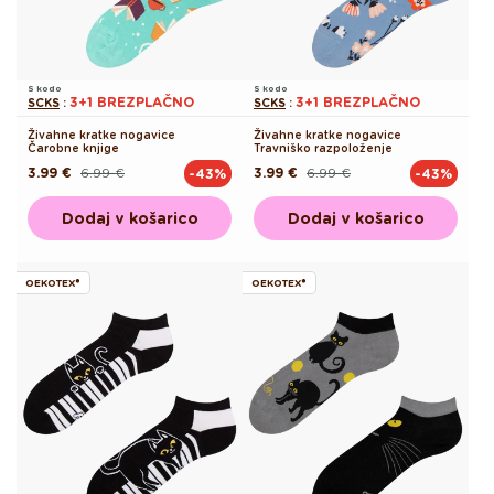
S kodo
S kodo
3+1 BREZPLAČNO
3+1 BREZPLAČNO
SCKS
:
SCKS
:
Živahne kratke nogavice
Živahne kratke nogavice
Čarobne knjige
Travniško razpoloženje
3.99 €
6.99 €
3.99 €
6.99 €
-43%
-43%
Redna
Akcijska
Redna
Akcijska
cena
cena
cena
cena
Dodaj v košarico
Dodaj v košarico
OEKOTEX®
OEKOTEX®