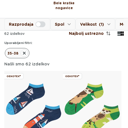
Bele kratke
nogavice
Razprodaja
Spol
Velikost
(1)
Mot
Najbolj ustrezno
62
izdelkov
Uporabljeni filtri:
35-38
Odstrani
Filter
Našli smo 62 izdelkov
OEKOTEX®
OEKOTEX®