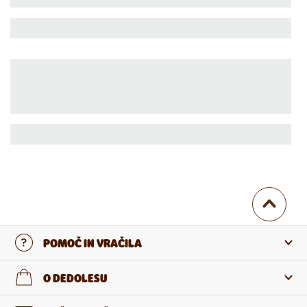
POMOČ IN VRAČILA
Stopi v stik z nami
O DEDOLESU
Pogosta zastavljena vprašanja