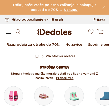
Do 100 dni za vračilo
Preskoči na vsebino
Odkrij naše vroče poletno znižanje in nakupuj s
Izvirni dizajn ustvarjen pri nas
popusti do 70% →
Nakupuj
Hitro odpošiljanje v <48 urah
Prijava
0
Košarica
Razprodaja za otroke do 70%
Nogavice
Spodnje per
Vsa otroška oblačila
OTROŠKA OBUTEV
Stopala tvojega malčka morajo ostati ves čas na varnem! Z
našimi živah...
Preberi več