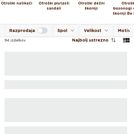
Otroški natikači
Otroški plutasti
Otroški dežni
Otrošk
sandali
škornji
bosonogi 
škornji Be
Razprodaja
Spol
Velikost
Motiv
Najbolj ustrezno
94
izdelkov