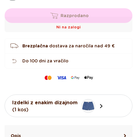
e
z
d
i
Razprodano
c
Ni na zalogi
Brezplačna
dostava za naročila nad
49 €
Do 100 dni za vračilo
Izdelki z enakim dizajnom
(1 kos)
Opis