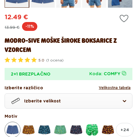
modalnem
mo
oknu
ok
12.49 €
Redna
Akcijska
-11%
13.99 €
cena
cena
MODRO-SIVE MOŠKE ŠIROKE BOKSARICE Z
VZORCEM
5.0
(1 ocena)
O
c
e
Koda:
COMFY
2+1 BREZPLAČNO
n
j
e
Izberite različico
Velikostna tabela
n
o
z
Izberite velikost
5
.
0
Motiv
o
d
5
z
+24
v