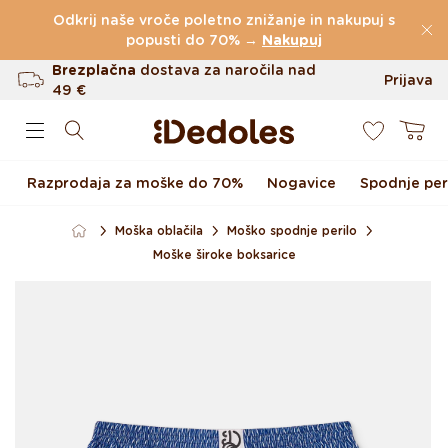
Preskoči na vsebino
Odkrij naše vroče poletno znižanje in nakupuj s
(60.231 Ocen)
popusti do 70% →
Nakupuj
Brezplačna
dostava za naročila nad
Prijava
49 €
0
Do 100 dni za vračilo
Košarica
Izvirni dizajn ustvarjen pri nas
Razprodaja za moške do 70%
Nogavice
Spodnje per
Hitro odpošiljanje v <48 urah
Moška oblačila
Moško spodnje perilo
Moške široke boksarice
Preskoči na informacije o
izdelku