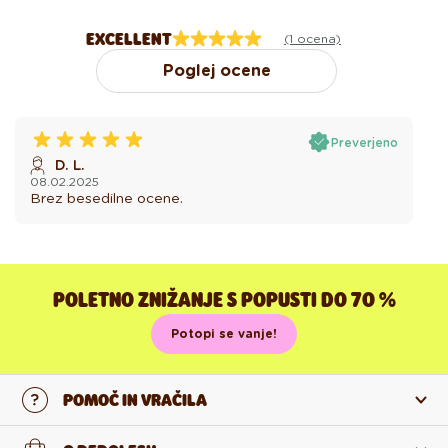
EXCELLENT
(1 ocena)
Poglej ocene
Preverjeno
D. L.
08.02.2025
Brez besedilne ocene.
POLETNO ZNIŽANJE S POPUSTI DO 70 %
Potopi se vanje!
POMOČ IN VRAČILA
Stopi v stik z nami