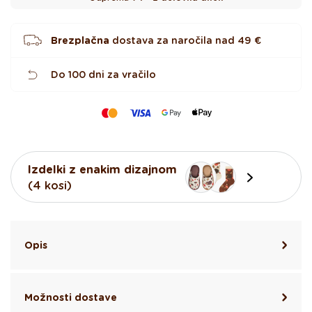
c
Brezplačna
dostava za naročila nad
49 €
Do 100 dni za vračilo
Izdelki z enakim dizajnom
(4 kosi)
Opis
Možnosti dostave