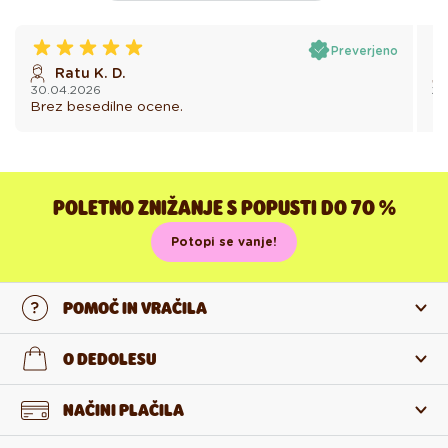
Preverjeno
Ratu K. D.
30.04.2026
24
Brez besedilne ocene.
Br
POLETNO ZNIŽANJE S POPUSTI DO 70 %
Potopi se vanje!
POMOČ IN VRAČILA
Stopi v stik z nami
O DEDOLESU
Pogosta zastavljena vprašanja
O nas
NAČINI PLAČILA
Vračilo in reklamacija
O izdelkih