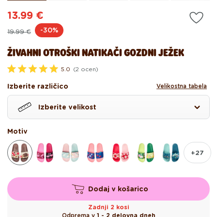
13.99 €
Redna
Akcijska
-30%
19.99 €
cena
cena
ŽIVAHNI OTROŠKI NATIKAČI GOZDNI JEŽEK
5.0
(2 ocen)
O
c
Izberite različico
Velikostna tabela
e
n
j
Izberite velikost
e
n
o
z
Motiv
5
.
0
+27
o
d
5
z
v
Dodaj v košarico
e
z
d
Zadnji 2 kosi
i
Odprema v
1 - 2 delovna dneh