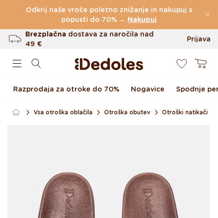
Preskoči na vsebino
Odkrij naše vroče poletno znižanje in nakupuj s
(60.231 Ocen)
popusti do 70% →
Nakupuj
Brezplačna
dostava za naročila nad
Prijava
49 €
0
Do 100 dni za vračilo
Košarica
Izvirni dizajn ustvarjen pri nas
Razprodaja za otroke do 70%
Nogavice
Spodnje per
Hitro odpošiljanje v <48 urah
Vsa otroška oblačila
Otroška obutev
Otroški natikači
Preskoči na informacije o
izdelku