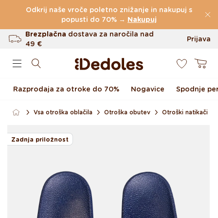
Preskoči na vsebino
Odkrij naše vroče poletno znižanje in nakupuj s
(60.231 Ocen)
popusti do 70% →
Nakupuj
Brezplačna
dostava za naročila nad
Prijava
49 €
0
Do 100 dni za vračilo
Košarica
Izvirni dizajn ustvarjen pri nas
Razprodaja za otroke do 70%
Nogavice
Spodnje per
Hitro odpošiljanje v <48 urah
Vsa otroška oblačila
Otroška obutev
Otroški natikači
Preskoči na informacije o
izdelku
Zadnja priložnost