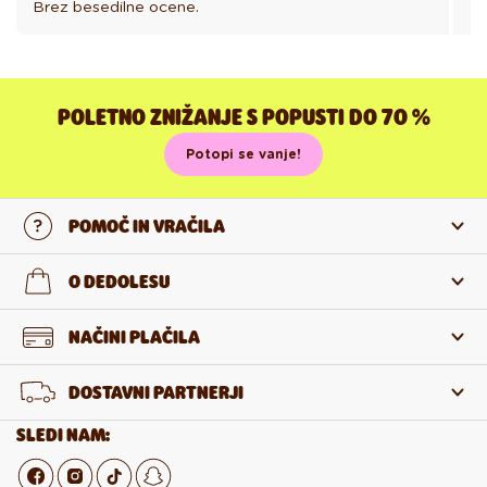
Brez besedilne ocene.
Br
POLETNO ZNIŽANJE S POPUSTI DO 70 %
Potopi se vanje!
POMOČ IN VRAČILA
Stopi v stik z nami
O DEDOLESU
Pogosta zastavljena vprašanja
O nas
NAČINI PLAČILA
Vračilo in reklamacija
O izdelkih
DOSTAVNI PARTNERJI
Odstop od pogodbe
Veleprodaja
SLEDI NAM: