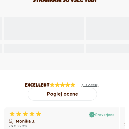
EXCELLENT
(10 ocen)
Poglej ocene
Preverjeno
Monika J.
26.06.2026
10