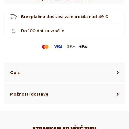
c
Brezplačna
dostava za naročila nad
49 €
Do 100 dni za vračilo
Opis
Možnosti dostave
STRANKAM SO VŠEČ TUDI