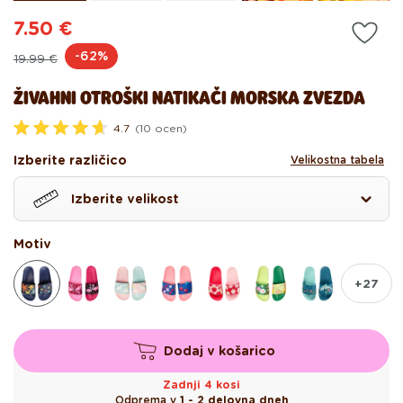
7.50 €
Redna
Akcijska
-62%
19.99 €
cena
cena
ŽIVAHNI OTROŠKI NATIKAČI MORSKA ZVEZDA
4.7
(10 ocen)
O
c
Izberite različico
Velikostna tabela
e
n
j
Izberite velikost
e
n
o
z
Motiv
4
.
7
+27
o
d
5
z
v
Dodaj v košarico
e
z
d
Zadnji 4 kosi
i
Odprema v
1 - 2 delovna dneh