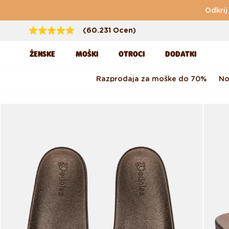
Preskoči na vsebino
Odkrij
(60.231 Ocen)
ŽENSKE
MOŠKI
OTROCI
DODATKI
Razprodaja za moške do 70%
No
Preskoči na informacije o
izdelku