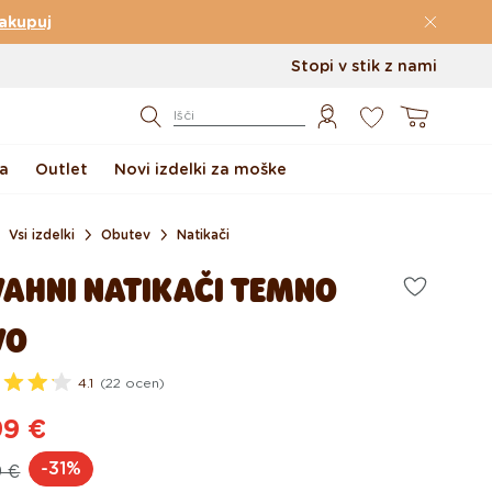
akupuj
Stopi v stik z nami
0
Košarica
Išči
a
Outlet
Novi izdelki za moške
Vsi izdelki
Obutev
Natikači
VAHNI NATIKAČI TEMNO
VO
4.1
(22 ocen)
99 €
dna
ijska
-31%
9 €