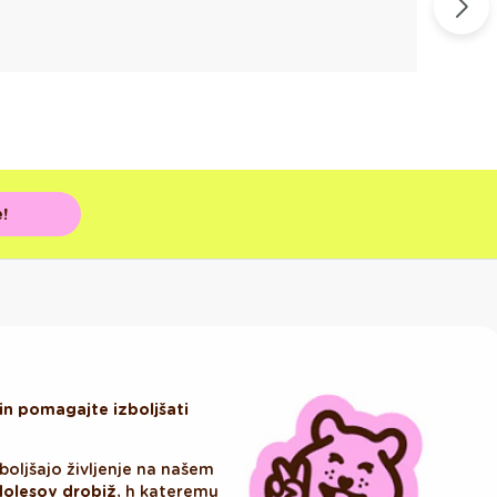
B
!
in pomagajte izboljšati
boljšajo življenje na našem
olesov drobiž
, h kateremu