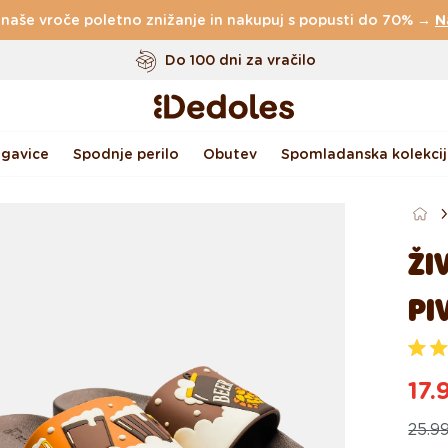
 naše vroče poletno znižanje in nakupuj s popusti do 70% →
Brezplačna
dostava za naročila nad
49 €
N
Do 100 dni za vračilo
Izvirni dizajn ustvarjen pri nas
Hitro odpošiljanje v <48 urah
gavice
Spodnje perilo
Obutev
Spomladanska kolekcij
ŽI
PI
O
c
17.
e
n
Re
Akc
j
25.9
e
n