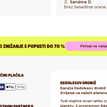
Sandrine D.
Brez besedilne ocene.
 ZNIŽANJE S POPUSTI DO 70 %
Potopi se vanje
ČINI PLAČILA
DEDOLESOV DROBIŽ
Darujte Dedolesov drobiž 
življenje na našem planetu
Tudi majhne stvari lahko iz
STAVNI PARTNERJI
planetu. S programom
Ded