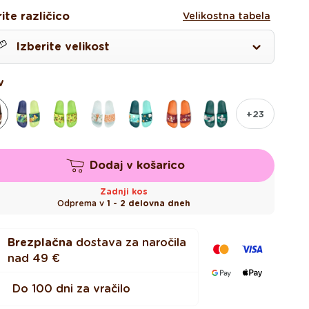
na
na
ite različico
Velikostna tabela
Izberite velikost
0
v
+23
2
Dodaj v košarico
3
Zadnji kos
Odprema v
1 - 2 delovna dneh
4
Brezplačna
dostava za naročila
5
nad
49 €
6
Do 100 dni za vračilo