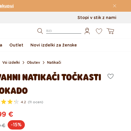
akupuj
Stopi v stik z nami
0
Košarica
Išči
a
Outlet
Novi izdelki za ženske
Vsi izdelki
Obutev
Natikači
VAHNI NATIKAČI TOČKASTI
OKADO
4.2
(11 ocen)
99 €
dna
ijska
-15%
9 €