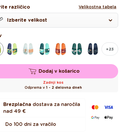
na
na
ite različico
Velikostna tabela
Izberite velikost
6
v
7
+23
8
Dodaj v košarico
9
Zadnji kos
Odprema v
1 - 2 delovna dneh
0
Brezplačna
dostava za naročila
nad
49 €
2
Do 100 dni za vračilo