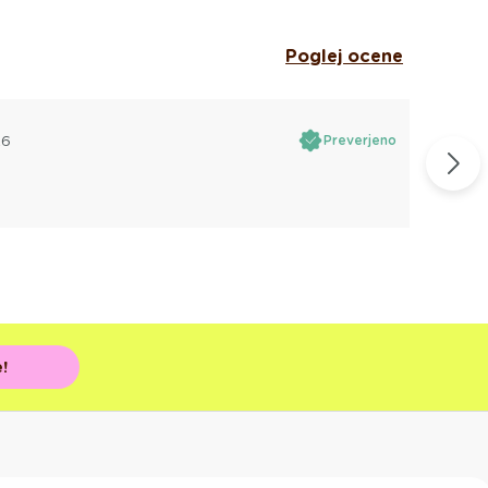
Poglej ocene
26
Preverjeno
B
!