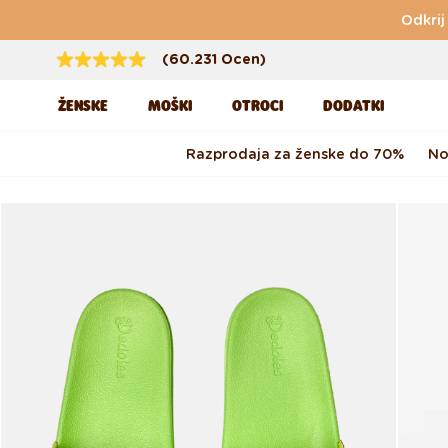
Preskoči na vsebino
Odkrij
(60.231 Ocen)
ŽENSKE
MOŠKI
OTROCI
DODATKI
Razprodaja za ženske do 70%
No
Preskoči na informacije o
izdelku