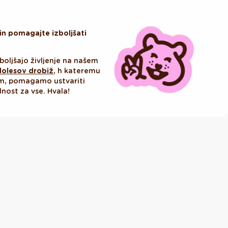
in pomagajte izboljšati
boljšajo življenje na našem
olesov drobiž
, h kateremu
om, pomagamo ustvariti
dnost za vse. Hvala!