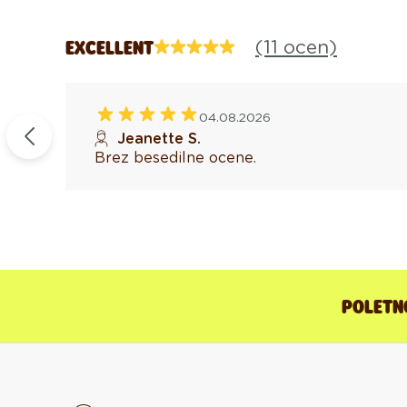
(11 ocen)
EXCELLENT
04.08.2026
erjeno
Jeanette S.
Brez besedilne ocene.
POLETNO