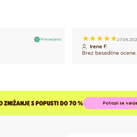
27.06.20
Preverjeno
Irene F.
Brez besedilne ocene.
 ZNIŽANJE S POPUSTI DO 70 %
Potopi se vanje