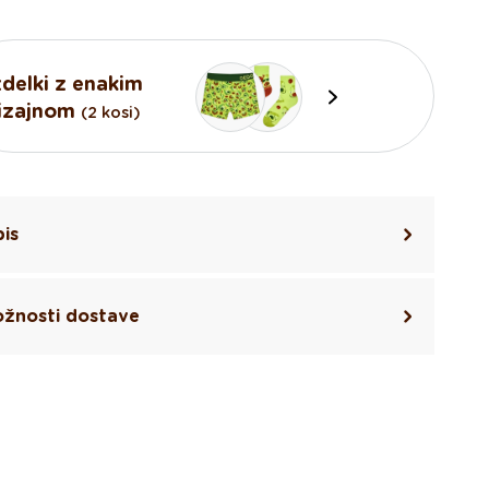
3
4
zdelki z enakim
5
izajnom
(2 kosi)
6
is
žnosti dostave