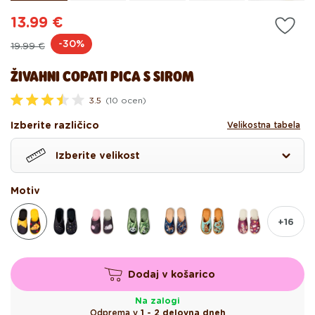
13.99 €
Redna
Akcijska
-30%
19.99 €
cena
cena
ŽIVAHNI COPATI PICA S SIROM
3.5
(10 ocen)
O
c
Izberite različico
Velikostna tabela
e
n
j
Izberite velikost
e
n
o
z
Motiv
3
.
5
+16
o
d
5
z
v
Dodaj v košarico
e
z
d
Na zalogi
i
Odprema v
1 - 2 delovna dneh