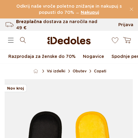
Preskoči na vsebino
Odkrij naše vroče poletno znižanje in nakupuj s
(60.231 Ocen)
popusti do 70% →
Nakupuj
Brezplačna
dostava za naročila nad
Prijava
49 €
0
Do 100 dni za vračilo
Košarica
Izvirni dizajn ustvarjen pri nas
Razprodaja za ženske do 70%
Nogavice
Spodnje per
Hitro odpošiljanje v <48 urah
Vsi izdelki
Obutev
Copati
Preskoči na informacije o
izdelku
Nov kroj