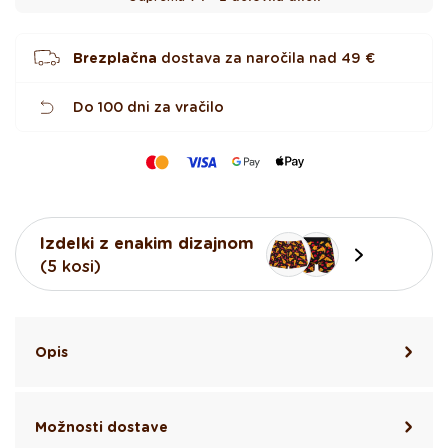
c
Brezplačna
dostava za naročila nad
49 €
Do 100 dni za vračilo
Izdelki z enakim dizajnom
(5 kosi)
Opis
Možnosti dostave