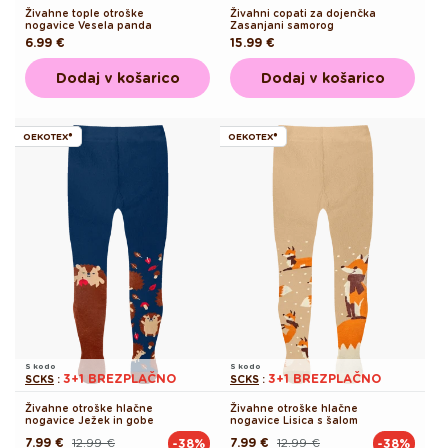
Živahne tople otroške
Živahni copati za dojenčka
nogavice Vesela panda
Zasanjani samorog
Redna
6.99 €
Redna
15.99 €
cena
cena
Dodaj v košarico
Dodaj v košarico
OEKOTEX®
OEKOTEX®
S kodo
S kodo
3+1 BREZPLAČNO
3+1 BREZPLAČNO
SCKS
:
SCKS
:
Živahne otroške hlačne
Živahne otroške hlačne
nogavice Ježek in gobe
nogavice Lisica s šalom
7.99 €
12.99 €
7.99 €
12.99 €
-38%
-38%
Redna
Akcijska
Redna
Akcijska