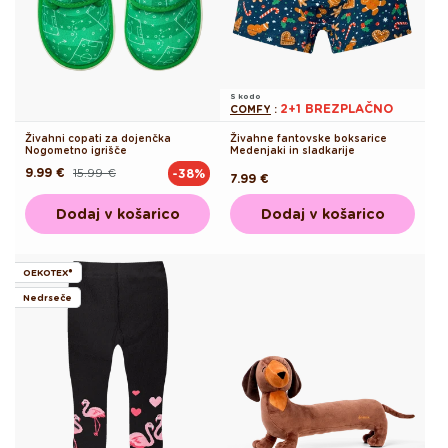
S kodo
2+1 BREZPLAČNO
COMFY
:
Živahni copati za dojenčka
Živahne fantovske boksarice
Nogometno igrišče
Medenjaki in sladkarije
9.99 €
15.99 €
-38%
Redna
Akcijska
Redna
7.99 €
cena
cena
cena
Dodaj v košarico
Dodaj v košarico
OEKOTEX®
Nedrseče