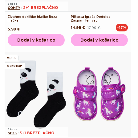
S kodo
2+1 BREZPLAČNO
COMFY
:
Živahne dekliške hlačke Roza
Plišasta igrača Dedoles
mačke
Zaspani lenivec
14.99 €
17.99 €
-17%
Redna
Akcijska
Redna
5.99 €
cena
cena
cena
Dodaj v košarico
Dodaj v košarico
Toplo
OEKOTEX®
S kodo
3+1 BREZPLAČNO
SCKS
: