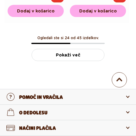
cena
cena
cena
cena
Dodaj v košarico
Dodaj v košarico
Ogledali ste si 24 od 45 izdelkov.
Pokaži več
POMOČ IN VRAČILA
Stopi v stik z nami
O DEDOLESU
Pogosta zastavljena vprašanja
O nas
NAČINI PLAČILA
Vračilo in reklamacija