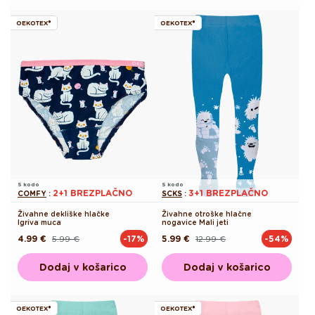
OEKOTEX®
OEKOTEX®
S kodo
S kodo
2+1 BREZPLAČNO
3+1 BREZPLAČNO
COMFY
:
SCKS
:
Živahne dekliške hlačke
Živahne otroške hlačne
Igriva muca
nogavice Mali jeti
4.99 €
5.99 €
5.99 €
12.99 €
-17%
-54%
Redna
Akcijska
Redna
Akcijska
cena
cena
cena
cena
Dodaj v košarico
Dodaj v košarico
OEKOTEX®
OEKOTEX®