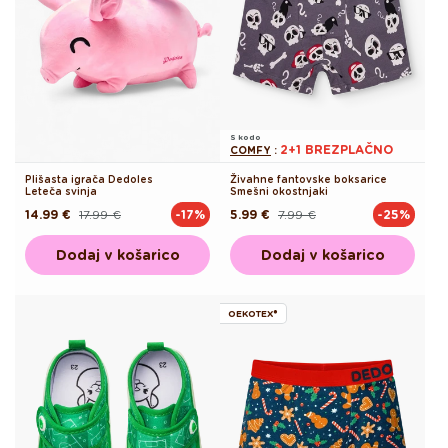
S kodo
2+1 BREZPLAČNO
COMFY
:
Plišasta igrača Dedoles
Živahne fantovske boksarice
Leteča svinja
Smešni okostnjaki
14.99 €
17.99 €
5.99 €
7.99 €
-17%
-25%
Redna
Akcijska
Redna
Akcijska
cena
cena
cena
cena
Dodaj v košarico
Dodaj v košarico
OEKOTEX®