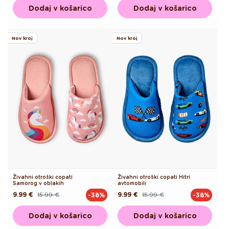
Dodaj v košarico
Dodaj v košarico
Nov kroj
Nov kroj
Živahni otroški copati
Živahni otroški copati Hitri
Samorog v oblakih
avtomobili
9.99 €
15.99 €
9.99 €
15.99 €
-38%
-38%
Redna
Akcijska
Redna
Akcijska
cena
cena
cena
cena
Dodaj v košarico
Dodaj v košarico