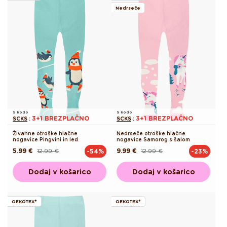
Nedrseče
S kodo
S kodo
3+1 BREZPLAČNO
3+1 BREZPLAČNO
SCKS
:
SCKS
:
Živahne otroške hlačne
Nedrseče otroške hlačne
nogavice Pingvini in led
nogavice Samorog s šalom
5.99 €
12.99 €
9.99 €
12.99 €
-54%
-23%
Redna
Akcijska
Redna
Akcijska
cena
cena
cena
cena
Dodaj v košarico
Dodaj v košarico
OEKOTEX®
OEKOTEX®