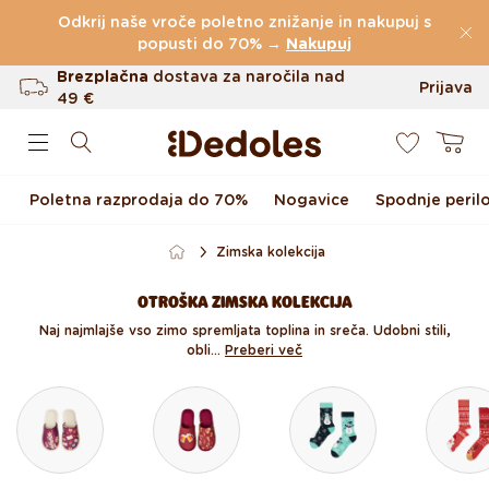
Preskoči na vsebino
Odkrij naše vroče poletno znižanje in nakupuj s
(60.199 Ocen)
popusti do 70% →
Nakupuj
Brezplačna
dostava za naročila nad
Prijava
49 €
0
Do 100 dni za vračilo
Košarica
Izvirni dizajn ustvarjen pri nas
Poletna razprodaja do 70%
Nogavice
Spodnje peril
Hitro odpošiljanje v <48 urah
Zimska kolekcija
OTROŠKA ZIMSKA KOLEKCIJA
Naj najmlajše vso zimo spremljata toplina in sreča. Udobni stili,
obli...
Preberi več