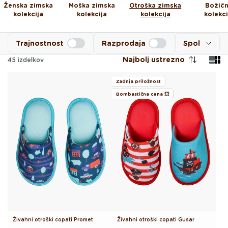
Ženska zimska
Moška zimska
Otroška zimska
Božič
kolekcija
kolekcija
kolekcija
kolekci
Trajnostnost
Razprodaja
Spol
Najbolj ustrezno
45
izdelkov
Zadnja priložnost
Bombastična cena 💥
Živahni otroški copati Promet
Živahni otroški copati Gusar