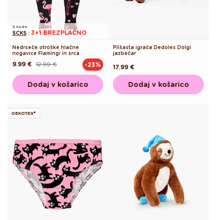
S kodo
3+1 BREZPLAČNO
SCKS
:
Nedrseče otroške hlačne
Plišasta igrača Dedoles Dolgi
nogavice Flamingi in srca
jazbečar
9.99 €
12.99 €
-23%
Redna
Akcijska
Redna
17.99 €
cena
cena
cena
Dodaj v košarico
Dodaj v košarico
OEKOTEX®