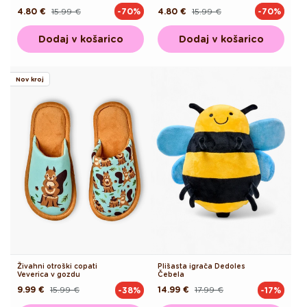
4.80 €
15.99 €
4.80 €
15.99 €
-70%
-70%
Redna
Akcijska
Redna
Akcijska
cena
cena
cena
cena
Dodaj v košarico
Dodaj v košarico
Nov kroj
Živahni otroški copati
Plišasta igrača Dedoles
Veverica v gozdu
Čebela
9.99 €
15.99 €
14.99 €
17.99 €
-38%
-17%
Redna
Akcijska
Redna
Akcijska
cena
cena
cena
cena