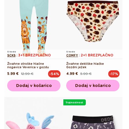
S kodo
S kodo
3+1 BREZPLAČNO
2+1 BREZPLAČNO
SCKS
:
COMFY
:
Živahne otroške hlačne
Živahne dekliške hlačke
nogavice Veverica v gozdu
Gozdni ježek
5.99 €
12.99 €
4.99 €
5.99 €
-54%
-17%
Redna
Akcijska
Redna
Akcijska
cena
cena
cena
cena
Dodaj v košarico
Dodaj v košarico
Trajnostnost