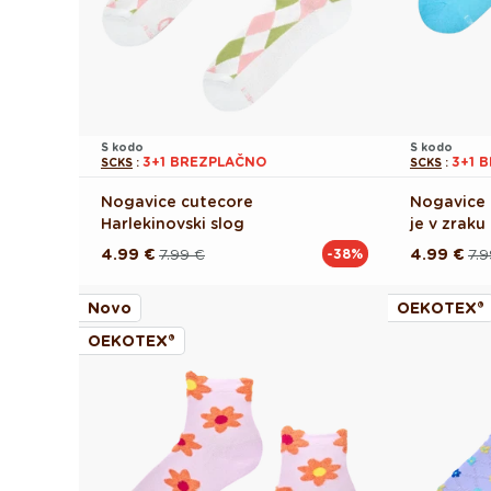
S kodo
S kodo
3+1 BREZPLAČNO
3+1 
SCKS
:
SCKS
:
Nogavice cutecore
Nogavice 
Harlekinovski slog
je v zraku
4.99 €
7.99 €
4.99 €
7.9
-38%
Redna
Akcijska
Redna
Akcijska
cena
cena
cena
cena
Novo
OEKOTEX®
OEKOTEX®