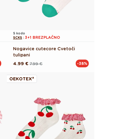
S kodo
3+1 BREZPLAČNO
SCKS
:
Nogavice cutecore Cvetoči
tulipani
4.99 €
7.99 €
-38%
Redna
Akcijska
cena
cena
OEKOTEX®