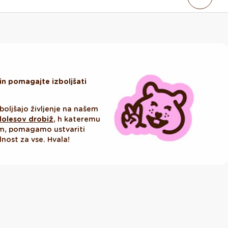
in pomagajte izboljšati
boljšajo življenje na našem
olesov drobiž
, h kateremu
om, pomagamo ustvariti
dnost za vse. Hvala!