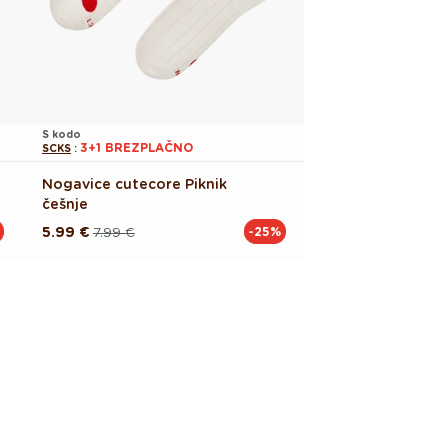
S kodo
3+1 BREZPLAČNO
SCKS
:
Nogavice cutecore Piknik
češnje
5.99 €
7.99 €
-25%
Redna
Akcijska
cena
cena