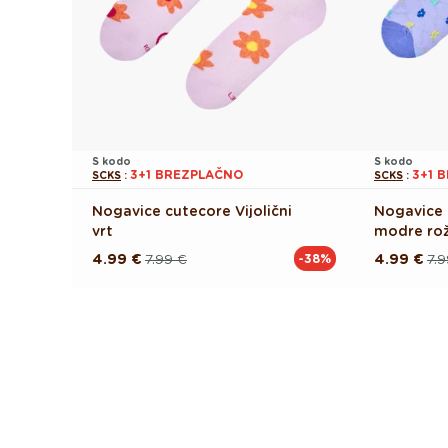
S kodo
S kodo
3+1 BREZPLAČNO
3+1 
SCKS
:
SCKS
:
Nogavice cutecore Vijolični
Nogavice 
vrt
modre ro
4.99 €
7.99 €
4.99 €
7.9
-38%
Redna
Akcijska
Redna
Akcijska
cena
cena
cena
cena