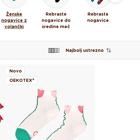
Ženske
Rebraste
Rebraste
Nogav
nogavice z
nogavice do
nogavice
pilates
volančki
sredine meč
Najbolj ustrezno
Novo
OEKOTEX®