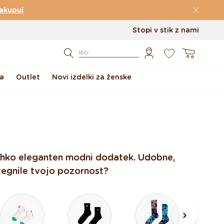
akupuj
Stopi v stik z nami
0
Košarica
Išči
a
Outlet
Novi izdelki za ženske
 lahko eleganten modni dodatek. Udobne,
itegnile tvojo pozornost?