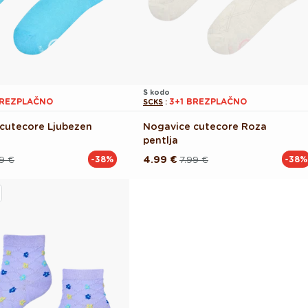
S kodo
BREZPLAČNO
3+1 BREZPLAČNO
SCKS
:
cutecore Ljubezen
Nogavice cutecore Roza
pentlja
9 €
4.99 €
7.99 €
-38%
-38%
Redna
Akcijska
cena
cena