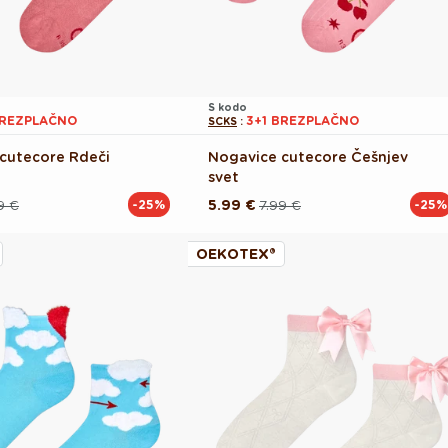
S kodo
BREZPLAČNO
3+1 BREZPLAČNO
SCKS
:
cutecore Rdeči
Nogavice cutecore Češnjev
svet
9 €
5.99 €
7.99 €
-25%
-25%
Redna
Akcijska
cena
cena
OEKOTEX®