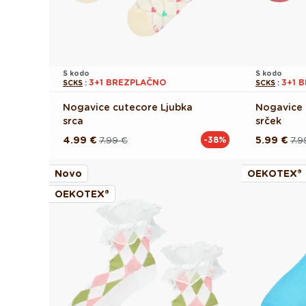
S kodo
S kodo
3+1 BREZPLAČNO
3+1 
SCKS
:
SCKS
:
Nogavice cutecore Ljubka
Nogavice 
srca
srček
4.99 €
7.99 €
5.99 €
7.9
-38%
Redna
Akcijska
Redna
Akcijska
cena
cena
cena
cena
Novo
OEKOTEX®
OEKOTEX®