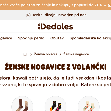
 naše vroče poletno znižanje in nakupuj s popusti do 70% →
Do 100 dni za vračilo
N
Izvirni dizajn ustvarjen pri nas
Hitro odpošiljanje v <48 urah
gavice
Spodnje perilo
Obutev
Spomladanska kolekcij
Ženska oblačila
Ženske nogavice
ŽENSKE NOGAVICE Z VOLANČKI
slogu kawaii potrjujejo, da je tudi vsakdanji kos
 vzorci, ki te spravijo v dobro voljo. Katere so pr