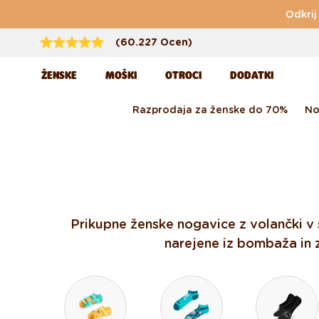
Preskoči na vsebino
Odkrij
(60.227 Ocen)
ŽENSKE
MOŠKI
OTROCI
DODATKI
Razprodaja za ženske do 70%
No
Prikupne ženske nogavice z volančki v 
narejene iz bombaža in z