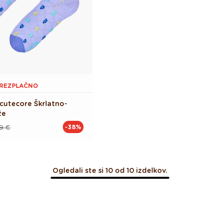
BREZPLAČNO
cutecore Škrlatno-
že
9 €
-38%
Ogledali ste si 10 od 10 izdelkov.