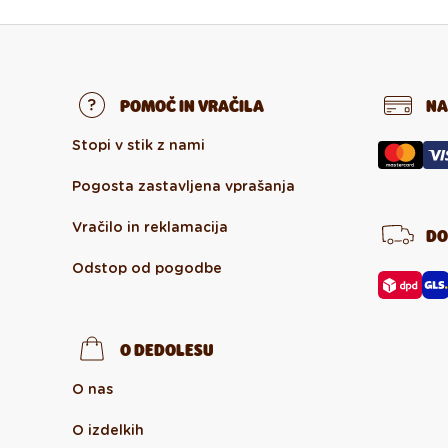
POMOČ IN VRAČILA
NA
Stopi v stik z nami
Pogosta zastavljena vprašanja
Vračilo in reklamacija
DO
Odstop od pogodbe
O DEDOLESU
O nas
O izdelkih