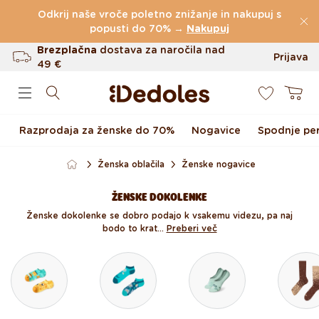
Preskoči na vsebino
Odkrij naše vroče poletno znižanje in nakupuj s
(60.231 Ocen)
popusti do 70% →
Nakupuj
Brezplačna
dostava za naročila nad
Prijava
49 €
0
Do 100 dni za vračilo
Košarica
Izvirni dizajn ustvarjen pri nas
Razprodaja za ženske do 70%
Nogavice
Spodnje per
Hitro odpošiljanje v <48 urah
Ženska oblačila
Ženske nogavice
ŽENSKE DOKOLENKE
Ženske dokolenke se dobro podajo k vsakemu videzu, pa naj
bodo to krat...
Preberi več