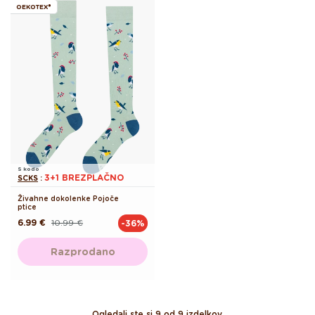
OEKOTEX®
S kodo
3+1 BREZPLAČNO
SCKS
:
Živahne dokolenke Pojoče
ptice
6.99 €
10.99 €
-36%
Redna
Akcijska
cena
cena
Razprodano
Ogledali ste si 9 od 9 izdelkov.