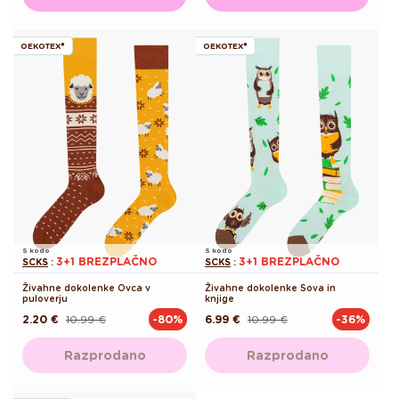
OEKOTEX®
OEKOTEX®
S kodo
S kodo
3+1 BREZPLAČNO
3+1 BREZPLAČNO
SCKS
:
SCKS
:
Živahne dokolenke Ovca v
Živahne dokolenke Sova in
puloverju
knjige
2.20 €
10.99 €
6.99 €
10.99 €
-80%
-36%
Redna
Akcijska
Redna
Akcijska
cena
cena
cena
cena
Razprodano
Razprodano