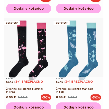
cena
cena
cena
cena
Dodaj v košarico
Dodaj v košarico
OEKOTEX®
OEKOTEX®
S kodo
S kodo
3+1 BREZPLAČNO
3+1 BREZPLAČNO
SCKS
:
SCKS
:
Živahne dokolenke Flamingi
Živahne dokolenke Mandala
in srca
in listi
6.99 €
9.99 €
6.99 €
9.99 €
-30%
-30%
Redna
Akcijska
Redna
Akcijska
cena
cena
cena
cena
Dodaj v košarico
Dodaj v košarico