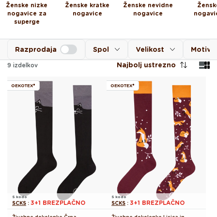
Ženske nizke
Ženske kratke
Ženske nevidne
Žensk
nogavice za
nogavice
nogavice
nogavi
superge
Razprodaja
Spol
Velikost
Motiv
Najbolj ustrezno
9
izdelkov
OEKOTEX®
OEKOTEX®
S kodo
S kodo
3+1 BREZPLAČNO
3+1 BREZPLAČNO
SCKS
:
SCKS
: