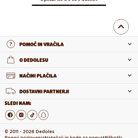
POMOČ IN VRAČILA
Stopi v stik z nami
O DEDOLESU
Pogosta zastavljena vprašanja
O nas
NAČINI PLAČILA
Vračilo in reklamacija
O izdelkih
DOSTAVNI PARTNERJI
Odstop od pogodbe
Veleprodaja
SLEDI NAM:
© 2011 - 2026 Dedoles
Pogoji poslovanja
Natečaji in kode za popust
Piškotki