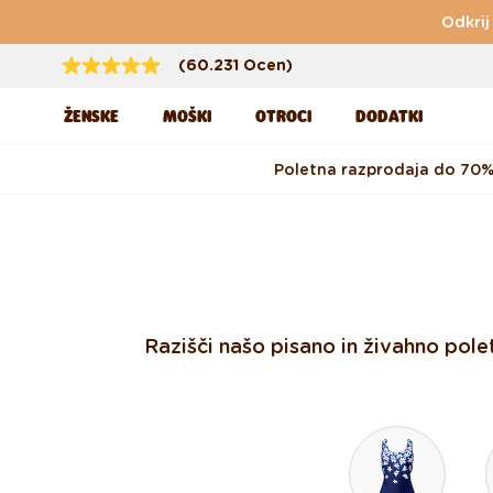
Preskoči na vsebino
Odkrij
(60.231 Ocen)
ŽENSKE
MOŠKI
OTROCI
DODATKI
Poletna razprodaja do 70
Razišči našo pisano in živahno polet