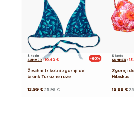
S kodo
S kodo
-60%
10.40 €
13
SUMMER
:
SUMMER
:
Živahni trikotni zgornji del
Zgornji de
bikink Turkizne rože
Hibiskus
12.99 €
25.99 €
16.99 €
25
Redna
Akcijska
Redna
Akcijska
cena
cena
cena
cena