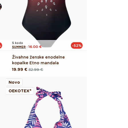
S kodo
%
-52%
16.00 €
SUMMER
:
Živahne ženske enodelne
kopalke Etno mandala
19.99 €
32.99 €
Redna
Akcijska
cena
cena
Novo
OEKOTEX®