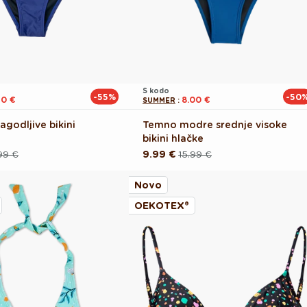
S kodo
-55%
-50
20 €
8.00 €
SUMMER
:
agodljive bikini
Temno modre srednje visoke
bikini hlačke
99 €
9.99 €
15.99 €
Redna
Akcijska
cena
cena
Novo
OEKOTEX®