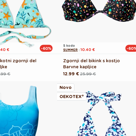
S kodo
-60%
-60
.40 €
10.40 €
SUMMER
:
ikotni zgornji del
Zgornji del bikink s kostjo
ljke
Barvne kapljice
.99 €
12.99 €
25.99 €
Redna
Akcijska
cena
cena
Novo
OEKOTEX®