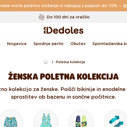
 naše vroče poletno znižanje in nakupuj s popusti do 70% →
Do 100 dni za vračilo
N
Izvirni dizajn ustvarjen pri nas
Hitro odpošiljanje v <48 urah
%
Nogavice
Spodnje perilo
Obutev
Spomladanska ko
Poletna kolekcija
ŽENSKA POLETNA KOLEKCIJA
no kolekcijo za ženske. Poišči bikinije in enodeln
sprostitev ob bazenu in sončne počitnice.