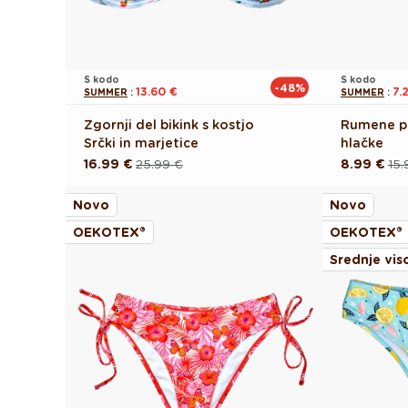
S kodo
S kodo
-48%
13.60 €
7.
SUMMER
:
SUMMER
:
Zgornji del bikink s kostjo
Rumene pri
Srčki in marjetice
hlačke
16.99 €
25.99 €
8.99 €
15.
Redna
Akcijska
Redna
Akcijska
cena
cena
cena
cena
Novo
Novo
OEKOTEX®
OEKOTEX®
Srednje vis