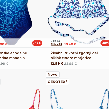
S kodo
-52%
-60
.00 €
10.40 €
SUMMER
:
enske enodelne
Živahni trikotni zgornji del
Vodna mandala
bikink Modre marjetice
.99 €
12.99 €
25.99 €
Redna
Akcijska
cena
cena
Novo
OEKOTEX®