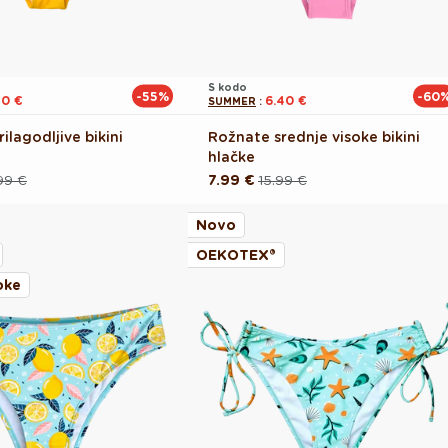
S kodo
-55%
-60
20 €
6.40 €
SUMMER
:
lagodljive bikini
Rožnate srednje visoke bikini
hlačke
99 €
7.99 €
15.99 €
Redna
Akcijska
cena
cena
Novo
OEKOTEX®
oke