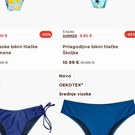
S kodo
-50%
-45
00 €
8.80 €
SUMMER
:
soke bikini hlačke
Prilagodljive bikini hlačke
imone
Školjke
99 €
10.99 €
15.99 €
Redna
Akcijska
cena
cena
Novo
OEKOTEX®
Srednje visoke