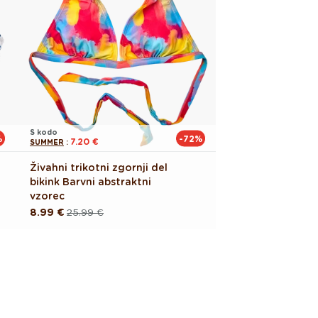
S kodo
%
-72%
7.20 €
SUMMER
:
Živahni trikotni zgornji del
bikink Barvni abstraktni
vzorec
8.99 €
25.99 €
Redna
Akcijska
cena
cena