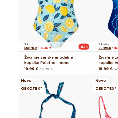
S kodo
S kodo
-52%
16.00 €
16
SUMMER
:
SUMMER
:
Živahne ženske enodelne
Živahne ž
kopalke Poletne limone
kopalke 
19.99 €
32.99 €
19.99 €
32
Redna
Akcijska
Redna
Akcijska
cena
cena
cena
cena
Novo
Novo
OEKOTEX®
OEKOTEX®