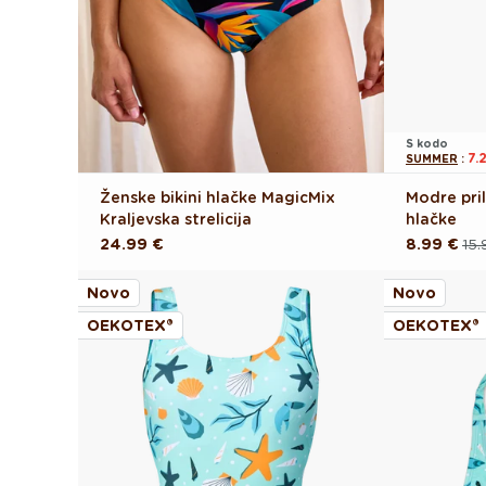
S kodo
7.
SUMMER
:
Ženske bikini hlačke MagicMix
Modre pril
Kraljevska strelicija
hlačke
Redna
24.99 €
8.99 €
15.
Redna
Akcijska
cena
cena
cena
Novo
Novo
OEKOTEX®
OEKOTEX®