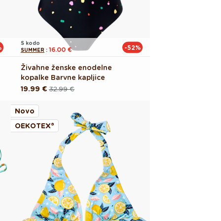
S kodo
%
-52%
16.00 €
SUMMER
:
Živahne ženske enodelne
kopalke Barvne kapljice
19.99 €
32.99 €
Redna
Akcijska
cena
cena
Novo
OEKOTEX®