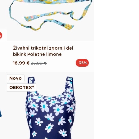
%
Živahni trikotni zgornji del
bikink Poletne limone
16.99 €
25.99 €
-35%
Redna
Akcijska
cena
cena
Novo
OEKOTEX®