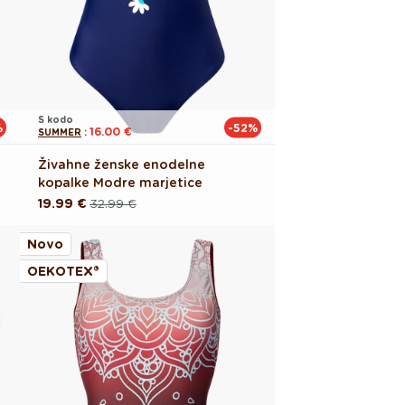
S kodo
%
-52%
16.00 €
SUMMER
:
Živahne ženske enodelne
kopalke Modre marjetice
19.99 €
32.99 €
Redna
Akcijska
cena
cena
Novo
OEKOTEX®