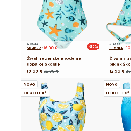
S kodo
S kodo
-52%
16.00 €
10
SUMMER
:
SUMMER
:
Živahne ženske enodelne
Živahni tr
kopalke Školjke
bikink Ško
19.99 €
32.99 €
12.99 €
25
Redna
Akcijska
Redna
Akcijska
cena
cena
cena
cena
Novo
Novo
OEKOTEX®
OEKOTEX®