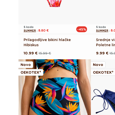
S kodo
S kodo
-45%
8.80 €
8.
SUMMER
:
SUMMER
:
Prilagodljive bikini hlačke
Srednje vi
Hibiskus
Poletne l
10.99 €
15.99 €
9.99 €
15.
Redna
Akcijska
Redna
Akcijska
cena
cena
cena
cena
Novo
Novo
OEKOTEX®
OEKOTEX®