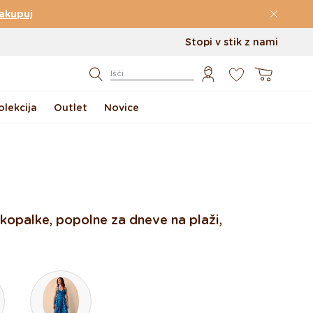
akupuj
Stopi v stik z nami
0
Košarica
Išči
lekcija
Outlet
Novice
e kopalke, popolne za dneve na plaži,