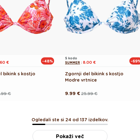
S kodo
-48%
-69
.60 €
8.00 €
SUMMER
:
l bikink s kostjo
Zgornji del bikink s kostjo
Modre vrtnice
.99 €
9.99 €
25.99 €
Redna
Akcijska
cena
cena
Ogledali ste si 24 od 137 izdelkov.
Pokaži več