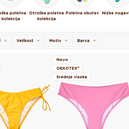
ška poletna
Otroška poletna
Poletna obutev
Nizke nogav
kolekcija
kolekcija
l
Velikost
Motiv
Barva
Novo
OEKOTEX®
Srednje visoke