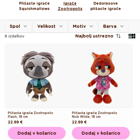
Plišaste igrače
Igrače
Dedolesove
Squishmallows
Zootropolis
plišaste igrače
Spol
Velikost
Motiv
Barva
Najbolj ustrezno
8
izdelkov
Plišasta igrača Zootropolis
Plišasta igrača Zootropolis
Flash, 18 cm
Nick Wilde, 18 cm
Redna
22.99 €
Redna
22.99 €
cena
cena
Dodaj v košarico
Dodaj v košarico