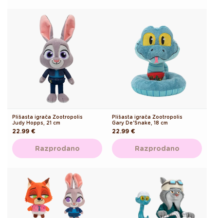
Plišasta igrača Zootropolis
Plišasta igrača Zootropolis
Judy Hopps, 21 cm
Gary De'Snake, 18 cm
Redna
22.99 €
Redna
22.99 €
cena
cena
Razprodano
Razprodano