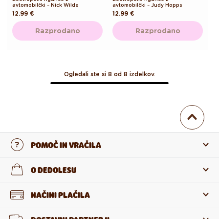
avtomobilčki – Nick Wilde
avtomobilčki – Judy Hopps
Redna
12.99 €
Redna
12.99 €
cena
cena
Razprodano
Razprodano
Ogledali ste si 8 od 8 izdelkov.
POMOČ IN VRAČILA
Stopi v stik z nami
O DEDOLESU
Pogosta zastavljena vprašanja
O nas
NAČINI PLAČILA
Vračilo in reklamacija
O izdelkih