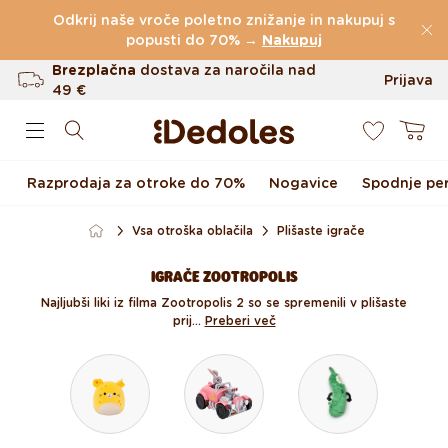
Preskoči na vsebino
Odkrij naše vroče poletno znižanje in nakupuj s
(60.199 Ocen)
popusti do 70% →
Nakupuj
Brezplačna
dostava za naročila nad
Prijava
49 €
0
Do 100 dni za vračilo
Košarica
Izvirni dizajn ustvarjen pri nas
Razprodaja za otroke do 70%
Nogavice
Spodnje per
Hitro odpošiljanje v <48 urah
Vsa otroška oblačila
Plišaste igrače
IGRAČE ZOOTROPOLIS
Najljubši liki iz filma Zootropolis 2 so se spremenili v plišaste
prij...
Preberi več