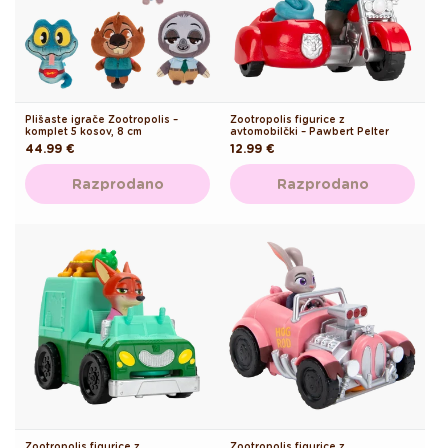
Plišaste igrače Zootropolis –
Zootropolis figurice z
komplet 5 kosov, 8 cm
avtomobilčki – Pawbert Pelter
Redna
44.99 €
Redna
12.99 €
cena
cena
Razprodano
Razprodano
Zootropolis figurice z
Zootropolis figurice z