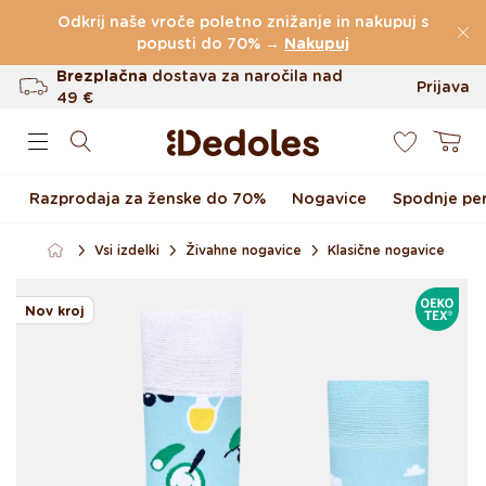
Preskoči na vsebino
Odkrij naše vroče poletno znižanje in nakupuj s
(60.231 Ocen)
popusti do 70% →
Nakupuj
Brezplačna
dostava za naročila nad
Prijava
49 €
0
Do 100 dni za vračilo
Košarica
Izvirni dizajn ustvarjen pri nas
Razprodaja za ženske do 70%
Nogavice
Spodnje per
Hitro odpošiljanje v <48 urah
Vsi izdelki
Živahne nogavice
Klasične nogavice
Preskoči na informacije o
OEKOTE
izdelku
Nov kroj