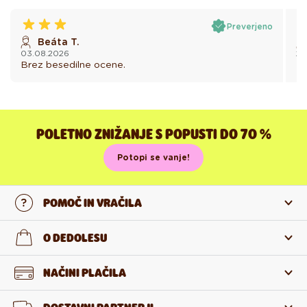
Preverjeno
Beáta T.
03.08.2026
25
Brez besedilne ocene.
Br
POLETNO ZNIŽANJE S POPUSTI DO 70 %
Potopi se vanje!
POMOČ IN VRAČILA
Stopi v stik z nami
O DEDOLESU
Pogosta zastavljena vprašanja
O nas
NAČINI PLAČILA
Vračilo in reklamacija
O izdelkih