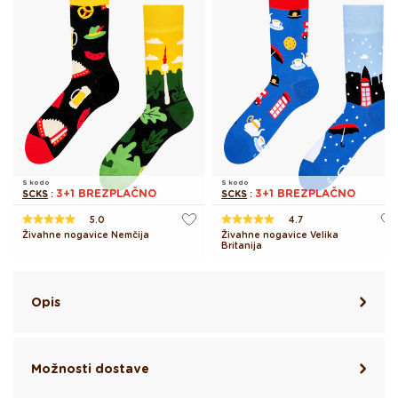
S kodo
S kodo
3+1 BREZPLAČNO
3+1 BREZPLAČNO
SCKS
:
SCKS
:
5.0
4.7
Živahne nogavice Nemčija
Živahne nogavice Velika
Britanija
Opis
Možnosti dostave