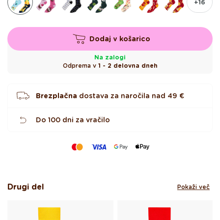
+16
c
na
voljo
Dodaj v košarico
Na zalogi
Odprema v
1 - 2 delovna dneh
Brezplačna
dostava za naročila nad
49 €
Do 100 dni za vračilo
Drugi del
Pokaži več