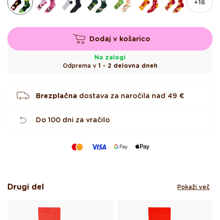
+16
c
Dodaj v košarico
Na zalogi
Odprema v
1 - 2 delovna dneh
Brezplačna
dostava za naročila nad
49 €
Do 100 dni za vračilo
Drugi del
Pokaži več