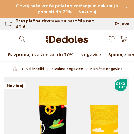
Preskoči na vsebino
Odkrij naše vroče poletno znižanje in nakupuj s
(60.231 Ocen)
popusti do 70% →
Nakupuj
Brezplačna
dostava za naročila nad
Prijava
49 €
0
Do 100 dni za vračilo
Košarica
Izvirni dizajn ustvarjen pri nas
Razprodaja za ženske do 70%
Nogavice
Spodnje per
Hitro odpošiljanje v <48 urah
Vsi izdelki
Živahne nogavice
Klasične nogavice
Preskoči na informacije o
OEKOTE
izdelku
Nov kroj