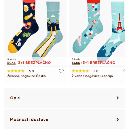
S kodo
S kodo
3+1 BREZPLAČNO
3+1 BREZPLAČNO
SCKS
:
SCKS
:
5.0
5.0
Živahne nogavice Češka
Živahne nogavice Francija
Opis
Možnosti dostave