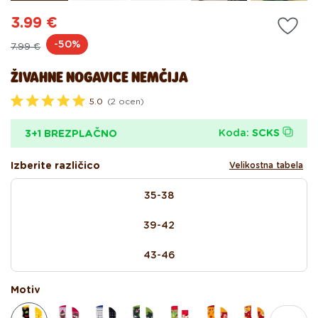
3.99 €
Redna
Akcijska
-50%
7.99 €
cena
cena
ŽIVAHNE NOGAVICE NEMČIJA
5.0
(2 ocen)
O
c
e
Koda:
SCKS
3+1 BREZPLAČNO
n
j
e
Izberite različico
Velikostna tabela
n
o
size
z
35-38
5
.
0
39-42
o
d
5
43-46
z
v
e
Motiv
z
d
i