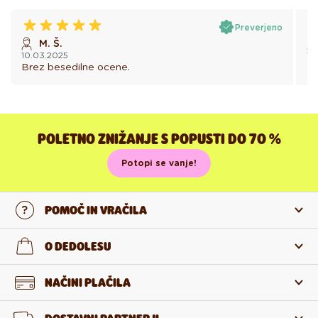
Preverjeno
M. Š.
10.03.2025
15
Brez besedilne ocene.
Br
POLETNO ZNIŽANJE S POPUSTI DO 70 %
Potopi se vanje!
POMOČ IN VRAČILA
Stopi v stik z nami
O DEDOLESU
Pogosta zastavljena vprašanja
O nas
NAČINI PLAČILA
Vračilo in reklamacija
O izdelkih