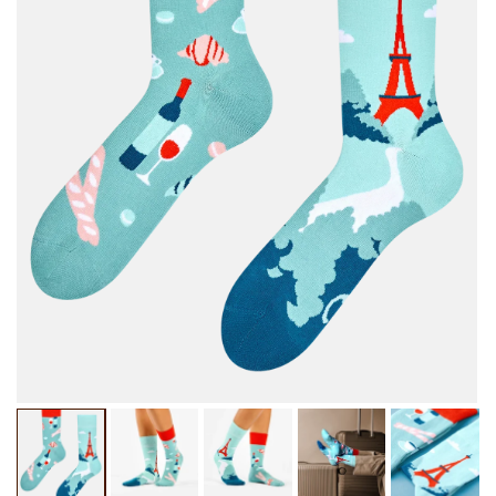
Odpri
Od
medij
me
1
2
v
v
modalnem
mo
oknu
ok