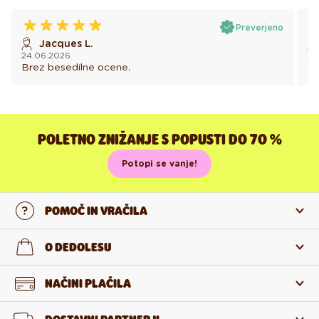
Preverjeno
Jacques L.
24.06.2026
20
Brez besedilne ocene.
Br
POLETNO ZNIŽANJE S POPUSTI DO 70 %
Potopi se vanje!
POMOČ IN VRAČILA
Stopi v stik z nami
O DEDOLESU
Pogosta zastavljena vprašanja
O nas
NAČINI PLAČILA
Vračilo in reklamacija
O izdelkih