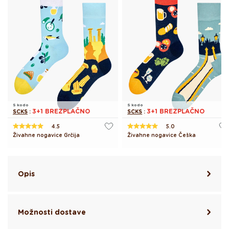
S kodo
S kodo
3+1 BREZPLAČNO
3+1 BREZPLAČNO
SCKS
:
SCKS
:
4.5
5.0
Živahne nogavice Grčija
Živahne nogavice Češka
Opis
Možnosti dostave