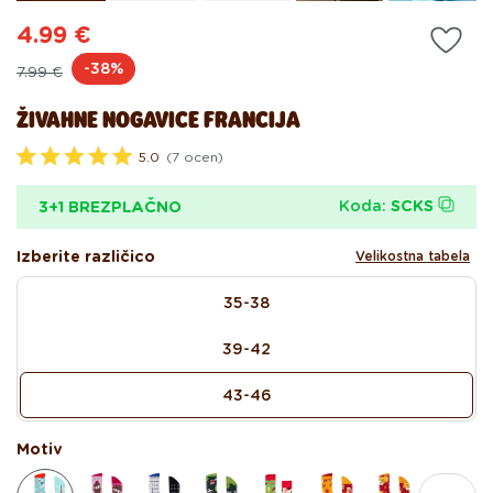
4.99 €
Redna
Akcijska
-38%
7.99 €
cena
cena
ŽIVAHNE NOGAVICE FRANCIJA
5.0
(7 ocen)
O
c
e
Koda:
SCKS
3+1 BREZPLAČNO
n
j
e
Izberite različico
Velikostna tabela
n
o
size
z
35-38
5
.
0
39-42
o
d
5
43-46
z
v
e
Motiv
z
d
i