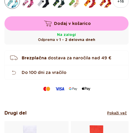
+16
c
Dodaj v košarico
Na zalogi
Odprema v
1 - 2 delovna dneh
Brezplačna
dostava za naročila nad
49 €
Do 100 dni za vračilo
Drugi del
Pokaži več