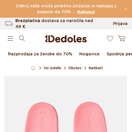
Preskoči na vsebino
Odkrij naše vroče poletno znižanje in nakupuj s
(60.227 Ocen)
popusti do 70% →
Nakupuj
Brezplačna
dostava za naročila nad
Prijava
49 €
0
Do 100 dni za vračilo
Košarica
Izvirni dizajn ustvarjen pri nas
Razprodaja za ženske do 70%
Nogavice
Spodnje per
Hitro odpošiljanje v <48 urah
Vsi izdelki
Obutev
Natikači
Preskoči na informacije o
izdelku