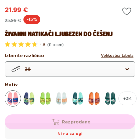
21.99 €
Redna
Akcijska
-15%
25.99 €
cena
cena
ŽIVAHNI NATIKAČI LJUBEZEN DO ČEŠENJ
4.8
(11 ocen)
O
c
Izberite različico
Velikostna tabela
e
n
j
36
e
n
o
z
Motiv
4
.
8
+24
o
d
5
z
v
Razprodano
e
z
d
Ni na zalogi
i