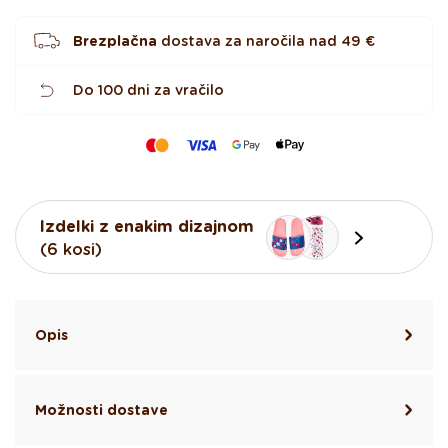
c
Brezplačna
dostava za naročila nad
49 €
Do 100 dni za vračilo
Izdelki z enakim dizajnom
(6 kosi)
Opis
Možnosti dostave