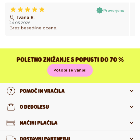
Preverjeno
Ivana E.
24.05.2026
23
Brez besedilne ocene.
Br
POLETNO ZNIŽANJE S POPUSTI DO 70 %
Potopi se vanje!
POMOČ IN VRAČILA
Stopi v stik z nami
O DEDOLESU
Pogosta zastavljena vprašanja
O nas
NAČINI PLAČILA
Vračilo in reklamacija
O izdelkih
DOSTAVNI PARTNERJI